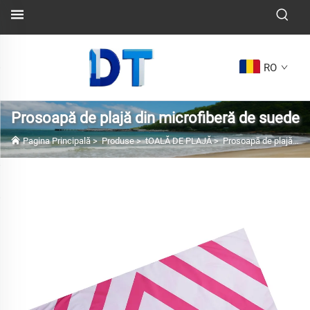
RO
Prosoapă de plajă din microfiberă de suede
Pagina Principală
>
Produse
>
tOALĂ DE PLAJĂ
>
Prosoapă de plajă din microfiberă de suede