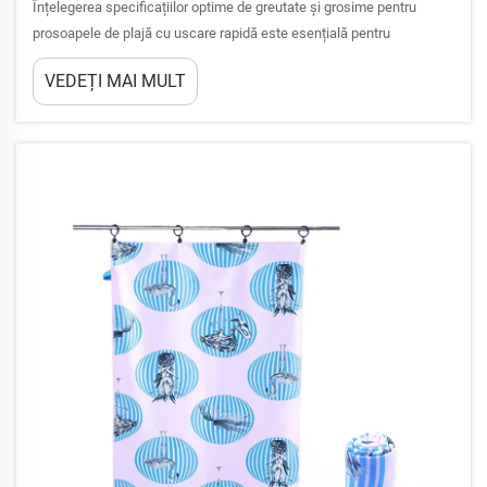
Înțelegerea specificațiilor optime de greutate și grosime pentru
prosoapele de plajă cu uscare rapidă este esențială pentru
maximizarea performanței acestora în mediile de lângă piscină.
VEDEȚI MAI MULT
Echilibrul delicat dintre densitatea materialului, capacitatea de
absorbție și viteza de uscare determină...