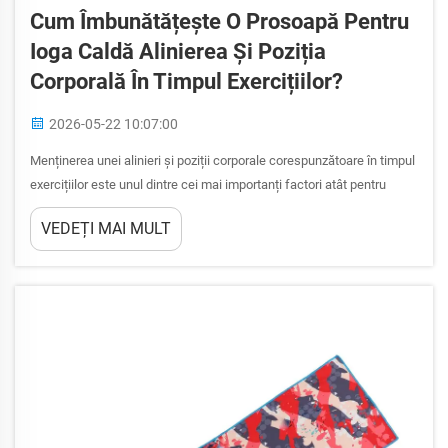
Cum Îmbunătățește O Prosoapă Pentru
Ioga Caldă Alinierea Și Poziția
Corporală În Timpul Exercițiilor?
2026-05-22 10:07:00
Menținerea unei alinieri și poziții corporale corespunzătoare în timpul
exercițiilor este unul dintre cei mai importanți factori atât pentru
performanță, cât și pentru prevenirea leziunilor. Indiferent dacă
VEDEȚI MAI MULT
practicați ioga Bikram, flux vinyasa încălzit sau orice altă formă de
ioga caldă, condițiile dintr-o sală încălzită...