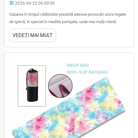
2026-04-22 06:00:00
Cazarea în timpul călătoriilor prezintă adesea provocări unice legate
de igienă, în special în mediile partajate, unde mai mulți clienți
folosesc facilități și dotări comune. Materialele utilizate la
VEDEȚI MAI MULT
confecționarea prosopelor de călătorie joacă un rol esențial în
menținerea curățeniei și în prevenirea...