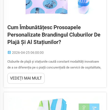
Cum Îmbunătățesc Prosoapele
Personalizate Brandingul Cluburilor De
Plajă Și Al Stațiunilor?
2026-04-25 06:00:00
Cluburile de plajă și stațiunile caută constant modalități inovatoare
de a se diferenția pe o piață concurențială de servicii de ospitalitate,
iar prosoapele personalizate de plajă s-au dovedit a fi unul dintre cele
VEDEȚI MAI MULT
mai eficiente instrumente de branding disponibile. Aceste textile
personalizate îndeplinesc mult mai mult decât...