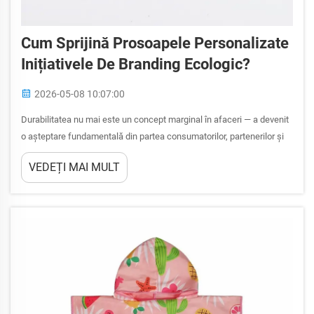
Cum Sprijină Prosoapele Personalizate
Inițiativele De Branding Ecologic?
2026-05-08 10:07:00
Durabilitatea nu mai este un concept marginal în afaceri — a devenit
o așteptare fundamentală din partea consumatorilor, partenerilor și
investitorilor. Companiile din toate domeniile caută activ modalități de
VEDEȚI MAI MULT
a alinia materialele lor promoționale și obiectele cu brand propriu cu
principiile durabilității...