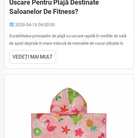
Uscare Pentru Plajă Destinate
Saloanelor De Fitness?
2026-04-16 06:00:00
Durabilitatea prosopelor de plajă cu uscare rapidă în mediile de sală
de sport depinde în mare măsură de metodele de cusut utilizate în
procesul de fabricație. Mediile comerciale supuse unui trafic intens,
VEDEȚI MAI MULT
cum ar fi centrele de fitness și instalațiile sportive, necesită
prosopuri care să reziste la utilizarea frecventă...