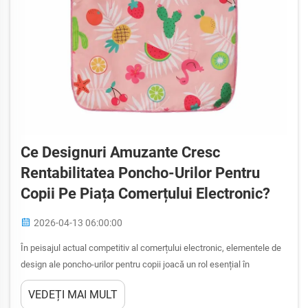
Ce Designuri Amuzante Cresc
Rentabilitatea Poncho-Urilor Pentru
Copii Pe Piața Comerțului Electronic?
2026-04-13 06:00:00
În peisajul actual competitiv al comerțului electronic, elementele de
design ale poncho-urilor pentru copii joacă un rol esențial în
obținerea succesului în vânzări și în atragerea atenției atât a copiilor,
VEDEȚI MAI MULT
cât și a părinților lor. Designurile amuzante și captivante transformă