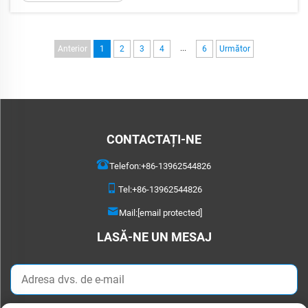
protecția obișnuită împotriva ploii în...
...
Anterior
1
2
3
4
6
Următor
CONTACTAȚI-NE
Telefon:
+86-13962544826
Tel:
+86-13962544826
Mail:
[email protected]
LASĂ-NE UN MESAJ