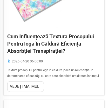
Cum Influențează Textura Prosopului
Pentru Ioga În Căldură Eficiența
Absorbției Transpirației?
2026-04-20 06:00:00
Textura prosopului pentru ioga în căldură joacă un rol esențial în
determinarea eficacității cu care este absorbită umiditatea în timpul
sesiunilor intense de practică. Structura suprafeței, densitatea
VEDEȚI MAI MULT
fibrelor și modelul de țesere al texturii prosopului pentru ioga în
căldură influențează direct capacitatea prosopului...