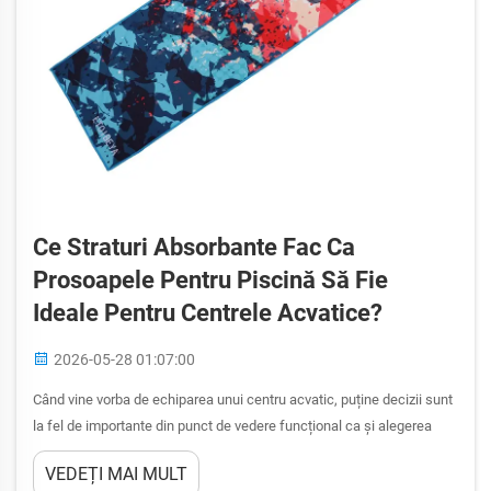
Ce Straturi Absorbante Fac Ca
Prosoapele Pentru Piscină Să Fie
Ideale Pentru Centrele Acvatice?
2026-05-28 01:07:00
Când vine vorba de echiparea unui centru acvatic, puține decizii sunt
la fel de importante din punct de vedere funcțional ca și alegerea
prosoapelor potrivite pentru piscină. Aceste prosoape trebuie să
VEDEȚI MAI MULT
îndeplinească o serie unică de cerințe de performanță care