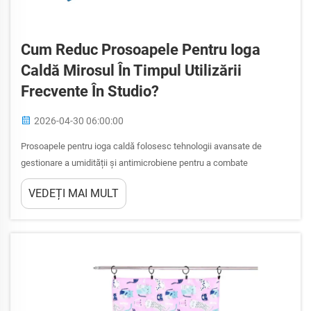
Cum Reduc Prosoapele Pentru Ioga
Caldă Mirosul În Timpul Utilizării
Frecvente În Studio?
2026-04-30 06:00:00
Prosoapele pentru ioga caldă folosesc tehnologii avansate de
gestionare a umidității și antimicrobiene pentru a combate
provocările persistente legate de miros care apar în timpul sesiunilor
VEDEȚI MAI MULT
intensive din studio. Aceste textile specializate sunt concepute cu
compoziții unice de fibre, tratamente speciale...