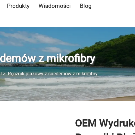
Produkty
Wiadomości
Blog
edemów z mikrofibry
J
>
Ręcznik plażowy z suedemów z mikrofibry
OEM Wydruk