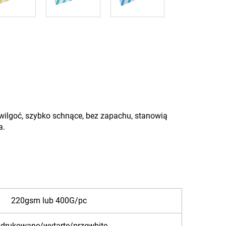
e wilgoć, szybko schnące, bez zapachu, stanowią
a.
220gsm lub 400G/pc
drukowane/wytarte/przewbite