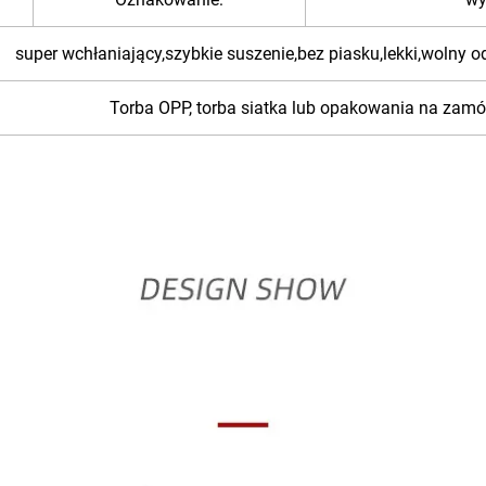
super wchłaniający,szybkie suszenie,bez piasku,lekki,wolny 
Torba OPP, torba siatka lub opakowania na zamó