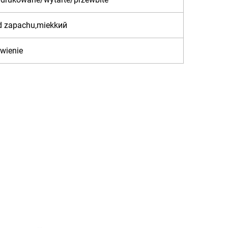
od zapachu,miekkий
wienie