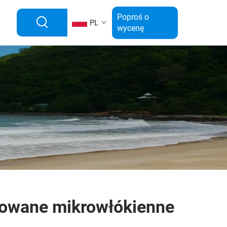
Poproś o
PL
wycenę
owane mikrowłókienne