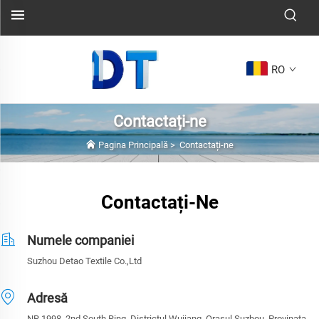
RO
Contactați-ne
Pagina Principală
>
Contactați-ne
Contactați-Ne
Numele companiei
Suzhou Detao Textile Co.,Ltd
Adresă
NR.1998. 2nd South Ring, Districțul Wujiang, Orașul Suzhou, Provinața