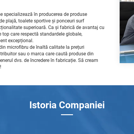
e specializează în producerea de produse
de plajă, toalete sportive și ponceuri surf
cționalitate superioară. Ca și fabrică de avantaj cu
 top care respectă standardele globale,
ient excepțional.
 microfibru de înaltă calitate la prețuri
istribuitor sau o marca care caută produse din
nerul dvs. de încredere în fabricație. Să cream
!
Istoria Companiei