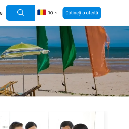
e
Obțineți o ofertă
RO