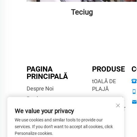
Teciug
PAGINA
PRODUSE
C
PRINCIPALĂ
tOALĂ DE
Despre Noi
PLAJĂ
Produse
FENEC YOGA
Știri
fENEC SPORT
We value your privacy
Blog
pONCHO
We use cookies and similar tools to provide our
services. If you don't want to accept all cookies, click
Contactați-Ne
Personalize cookies.