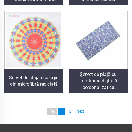
GSM)
Șervet de plajă cu
Șervet de plajă ecologic
imprimare digitală
din microfibră reciclată
personalizat cu
fotografie
Prev
1
2
Next