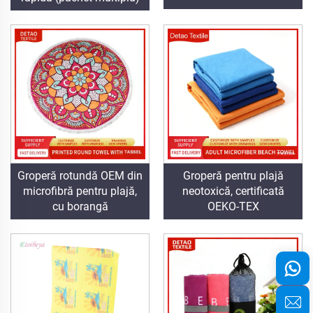
Groperă rotundă OEM din
Groperă pentru plajă
microfibră pentru plajă,
neotoxică, certificată
cu borangă
OEKO-TEX