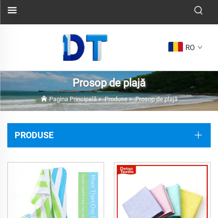
RO
Prosop de plajă
Pagina Principală
>
Produse
>
Prosop de plajă
PRODUSE