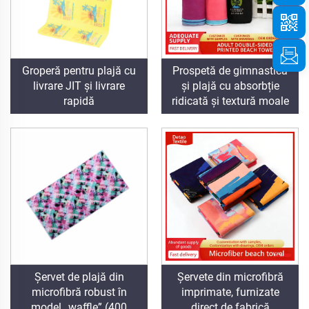
Groperă pentru plajă cu
Prospetă de gimnastică
livrare JIT și livrare
și plajă cu absorbție
rapidă
ridicată și textură moale
Șervet de plajă din
Șervete din microfibră
microfibră robust în
imprimate, furnizate
model „waffle” (400
direct de fabrică