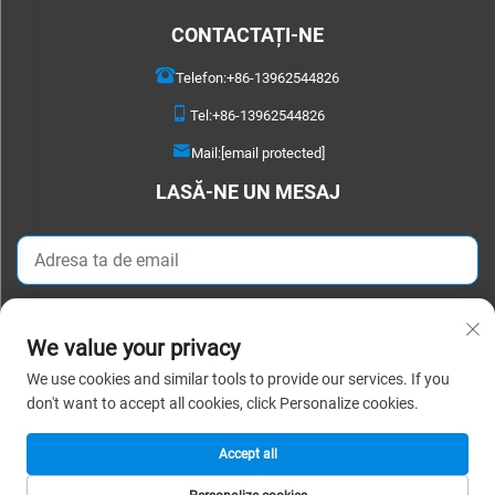
CONTACTAȚI-NE
Telefon:
+86-13962544826
Tel:
+86-13962544826
Mail:
[email protected]
LASĂ-NE UN MESAJ
Trimiteți acum
We value your privacy
We use cookies and similar tools to provide our services. If you
Copyright © 2026 Suzhou Detao Textile Co.,Ltd. Toate drepturile rezervate. |
don't want to accept all cookies, click Personalize cookies.
Politica de confidențialitate
Accept all