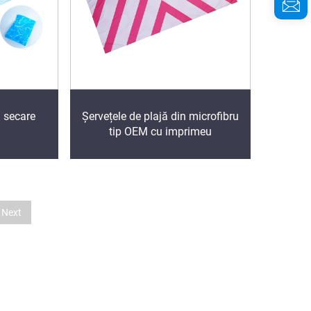
u secare
Șervețele de plajă din microfibru
tip OEM cu imprimeu
Next