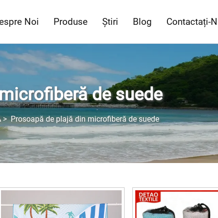
espre Noi
Produse
Știri
Blog
Contactați-N
 microfiberă de suede
Ă
>
Prosoapă de plajă din microfiberă de suede