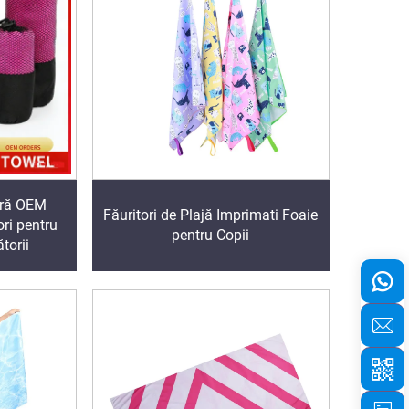
ibră OEM
Făuritori de Plajă Imprimati Foaie
ori pentru
pentru Copii
ătorii