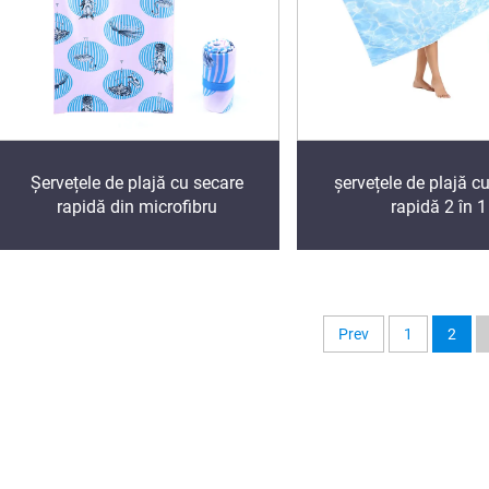
Șervețele de plajă cu secare
șervețele de plajă c
rapidă din microfibru
rapidă 2 în 1
Prev
1
2