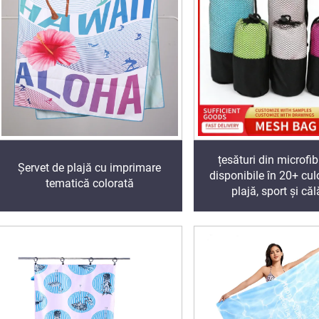
țesături din microf
Șervet de plajă cu imprimare
disponibile în 20+ cul
tematică colorată
plajă, sport și căl