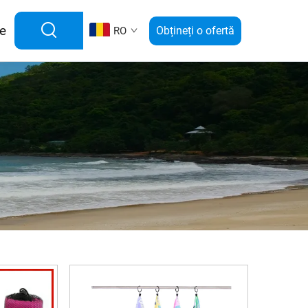
e
Obțineți o ofertă
RO