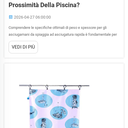
Prossimità Della Piscina?
2026-04-27 06:00:00
Comprendere le specifiche ottimali di peso e spessore per gli
asciugamani da spiaggia ad asciugatura rapida è fondamentale per
massimizzare le loro prestazioni negli ambienti intorno alla piscina.
VEDI DI PIÙ
L'equilibrio delicato tra densità del tessuto, capacità di assorbimento
e velocità di asciugatura determina...