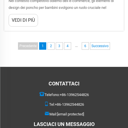
Nel contesto competitivo odierno dell’e-commerce, gli elementi di
design dei poncho per bambini svolgono un ruolo cruciale nel
determinare il successo delle vendite e nell’attirare l’attenzione sia
VEDI DI PIÙ
dei bambini che dei loro genitori. Design divertenti e coinvolgenti
trasformano una semplice protezione contro la pioggia in...
...
Precedente
1
2
3
4
6
Successivo
CONTATTACI
Telefono:
+86-13962544826
Tel:
+86-13962544826
Mail:
[email protected]
LASCIACI UN MESSAGGIO