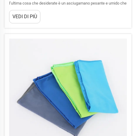
l’ultima cosa che desiderate è un asciugamano pesante e umido che
vi aderisca al corpo. I materiali utilizzati negli asciugamani da
VEDI DI PIÙ
spiaggia ad asciugatura rapida svolgono un ruolo determinante nel
vostro comfort durante quelle giornate calde...