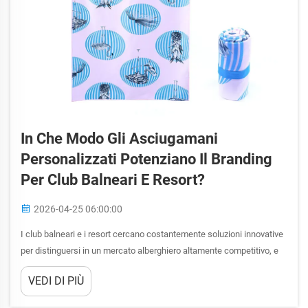
In Che Modo Gli Asciugamani
Personalizzati Potenziano Il Branding
Per Club Balneari E Resort?
2026-04-25 06:00:00
I club balneari e i resort cercano costantemente soluzioni innovative
per distinguersi in un mercato alberghiero altamente competitivo, e
gli asciugamani personalizzati si sono rivelati uno degli strumenti di
VEDI DI PIÙ
branding più efficaci disponibili. Questi tessuti personalizzati
svolgono molto di più...