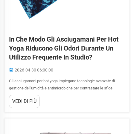
In Che Modo Gli Asciugamani Per Hot
Yoga Riducono Gli Odori Durante Un
Utilizzo Frequente In Studio?
2026-04-30 06:00:00
Gli asciugamani per hot yoga impiegano tecnologie avanzate di
gestione dell'umidità e antimicrobiche per contrastare le sfide
persistenti legate agli odori che si presentano durante sessioni
VEDI DI PIÙ
intensive in studio. Questi tessuti specializzati sono progettati con
composizioni fibrose uniche, trattamenti speciali...