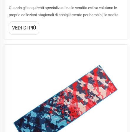
Quando gli acquirenti specializzati nella vendita estiva valutano le
proprie collezioni stagionali di abbigliamento per bambini, la scelta
dei motivi è spesso il fattore determinante tra un prodotto che vola
VEDI DI PIÙ
dagli scaffali e uno che rimane invenduto in magazzino. I poncho per
bambini si sono affermati come un capo immancabile per il periodo
caldo...