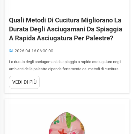
Quali Metodi Di Cucitura Migliorano La
Durata Degli Asciugamani Da Spiaggia
A Rapida Asciugatura Per Palestre?
2026-04-16 06:00:00
La durata degli asciugamani da spiaggia a rapida asciugatura negli
ambienti delle palestre dipende fortemente dai metodi di cucitura
impiegati durante la produzione. Ambienti commerciali ad alto
VEDI DI PIÙ
traffico, come centri fitness e strutture sportive, richiedono
asciugamani in grado di resistere a usi frequenti...