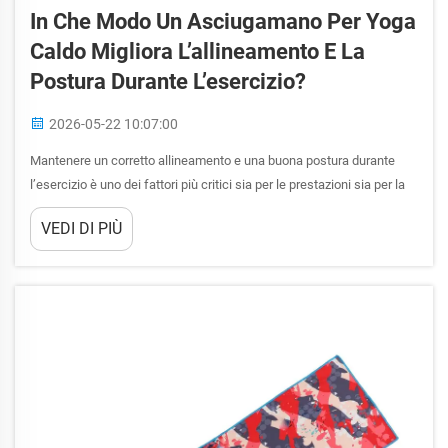
In Che Modo Un Asciugamano Per Yoga
Caldo Migliora L’allineamento E La
Postura Durante L’esercizio?
2026-05-22 10:07:00
Mantenere un corretto allineamento e una buona postura durante
l’esercizio è uno dei fattori più critici sia per le prestazioni sia per la
prevenzione degli infortuni. Che tu pratichi yoga Bikram, vinyasa flow
VEDI DI PIÙ
riscaldato o qualsiasi altra forma di yoga caldo, le condizioni
all’interno di una stanza riscaldata…