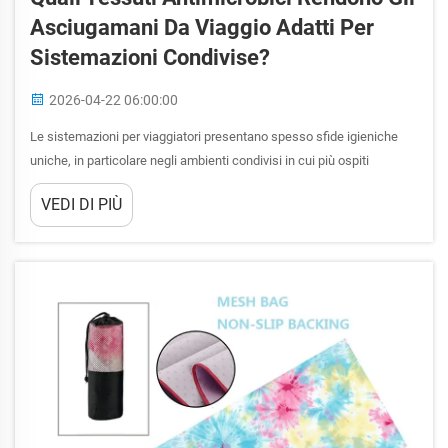
Asciugamani Da Viaggio Adatti Per
Sistemazioni Condivise?
2026-04-22 06:00:00
Le sistemazioni per viaggiatori presentano spesso sfide igieniche
uniche, in particolare negli ambienti condivisi in cui più ospiti
utilizzano servizi e comfort comuni. I tessuti impiegati negli
VEDI DI PIÙ
asciugamani da viaggio svolgono un ruolo fondamentale nel
mantenere la pulizia e nel prevenire...