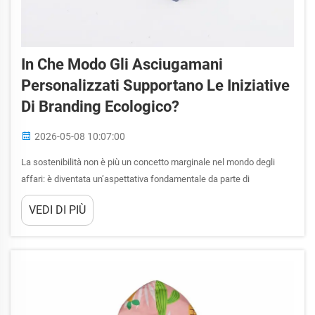
In Che Modo Gli Asciugamani
Personalizzati Supportano Le Iniziative
Di Branding Ecologico?
2026-05-08 10:07:00
La sostenibilità non è più un concetto marginale nel mondo degli
affari: è diventata un’aspettativa fondamentale da parte di
consumatori, partner e investitori. Aziende di tutti i settori stanno
VEDI DI PIÙ
attivamente cercando modi per allineare i propri materiali
promozionali e gli oggetti con marchio aziendale...