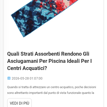
Quali Strati Assorbenti Rendono Gli
Asciugamani Per Piscina Ideali Per I
Centri Acquatici?
2026-05-28 01:07:00
Quando si tratta di attrezzare un centro acquatico, poche decisioni
sono altrettanto importanti dal punto di vista funzionale quanto la
scelta degli asciugamani per piscina appropriati. Questi asciugamani
VEDI DI PIÙ
devono soddisfare una serie unica di esigenze prestazionali che