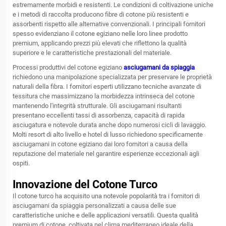
estremamente morbidi e resistenti. Le condizioni di coltivazione uniche
e i metodi di raccolta producono fibre di cotone più resistenti e
assorbenti rispetto alle alternative convenzionali. I principali fornitori
spesso evidenziano il cotone egiziano nelle loro linee prodotto
premium, applicando prezzi più elevati che riflettono la qualità
superiore e le caratteristiche prestazionali del materiale.
Processi produttivi del cotone egiziano
asciugamani da spiaggia
richiedono una manipolazione specializzata per preservare le proprietà
naturali della fibra. I fornitori esperti utilizzano tecniche avanzate di
tessitura che massimizzano la morbidezza intrinseca del cotone
mantenendo l'integrità strutturale. Gli asciugamani risultanti
presentano eccellenti tassi di assorbenza, capacità di rapida
asciugatura e notevole durata anche dopo numerosi cicli di lavaggio.
Molti resort di alto livello e hotel di lusso richiedono specificamente
asciugamani in cotone egiziano dai loro fornitori a causa della
reputazione del materiale nel garantire esperienze eccezionali agli
ospiti.
Innovazione del Cotone Turco
Il cotone turco ha acquisito una notevole popolarità tra i
fornitori di
asciugamani da spiaggia personalizzati
a causa delle sue
caratteristiche uniche e delle applicazioni versatili. Questa qualità
premium di cotone, coltivata nel clima mediterraneo ideale della