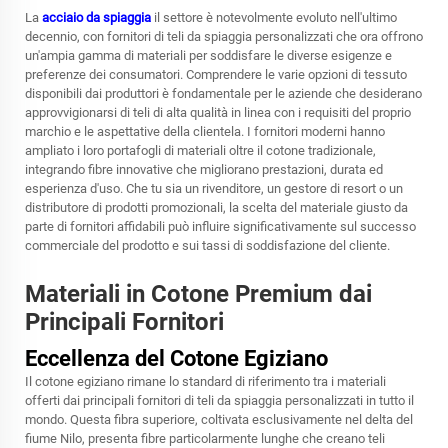
La
acciaio da spiaggia
il settore è notevolmente evoluto nell'ultimo
decennio, con fornitori di teli da spiaggia personalizzati che ora offrono
un'ampia gamma di materiali per soddisfare le diverse esigenze e
preferenze dei consumatori. Comprendere le varie opzioni di tessuto
disponibili dai produttori è fondamentale per le aziende che desiderano
approvvigionarsi di teli di alta qualità in linea con i requisiti del proprio
marchio e le aspettative della clientela. I fornitori moderni hanno
ampliato i loro portafogli di materiali oltre il cotone tradizionale,
integrando fibre innovative che migliorano prestazioni, durata ed
esperienza d'uso. Che tu sia un rivenditore, un gestore di resort o un
distributore di prodotti promozionali, la scelta del materiale giusto da
parte di fornitori affidabili può influire significativamente sul successo
commerciale del prodotto e sui tassi di soddisfazione del cliente.
Materiali in Cotone Premium dai
Principali Fornitori
Eccellenza del Cotone Egiziano
Il cotone egiziano rimane lo standard di riferimento tra i materiali
offerti dai principali fornitori di teli da spiaggia personalizzati in tutto il
mondo. Questa fibra superiore, coltivata esclusivamente nel delta del
fiume Nilo, presenta fibre particolarmente lunghe che creano teli