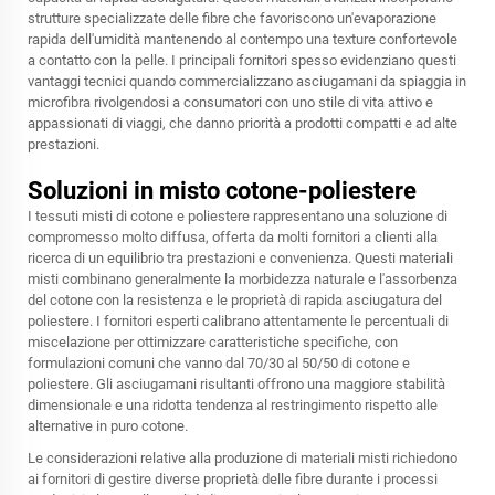
strutture specializzate delle fibre che favoriscono un'evaporazione
rapida dell'umidità mantenendo al contempo una texture confortevole
a contatto con la pelle. I principali fornitori spesso evidenziano questi
vantaggi tecnici quando commercializzano asciugamani da spiaggia in
microfibra rivolgendosi a consumatori con uno stile di vita attivo e
appassionati di viaggi, che danno priorità a prodotti compatti e ad alte
prestazioni.
Soluzioni in misto cotone-poliestere
I tessuti misti di cotone e poliestere rappresentano una soluzione di
compromesso molto diffusa, offerta da molti fornitori a clienti alla
ricerca di un equilibrio tra prestazioni e convenienza. Questi materiali
misti combinano generalmente la morbidezza naturale e l'assorbenza
del cotone con la resistenza e le proprietà di rapida asciugatura del
poliestere. I fornitori esperti calibrano attentamente le percentuali di
miscelazione per ottimizzare caratteristiche specifiche, con
formulazioni comuni che vanno dal 70/30 al 50/50 di cotone e
poliestere. Gli asciugamani risultanti offrono una maggiore stabilità
dimensionale e una ridotta tendenza al restringimento rispetto alle
alternative in puro cotone.
Le considerazioni relative alla produzione di materiali misti richiedono
ai fornitori di gestire diverse proprietà delle fibre durante i processi