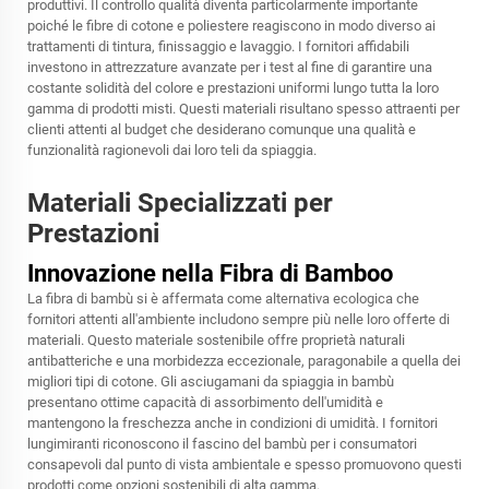
produttivi. Il controllo qualità diventa particolarmente importante
poiché le fibre di cotone e poliestere reagiscono in modo diverso ai
trattamenti di tintura, finissaggio e lavaggio. I fornitori affidabili
investono in attrezzature avanzate per i test al fine di garantire una
costante solidità del colore e prestazioni uniformi lungo tutta la loro
gamma di prodotti misti. Questi materiali risultano spesso attraenti per
clienti attenti al budget che desiderano comunque una qualità e
funzionalità ragionevoli dai loro teli da spiaggia.
Materiali Specializzati per
Prestazioni
Innovazione nella Fibra di Bamboo
La fibra di bambù si è affermata come alternativa ecologica che
fornitori attenti all'ambiente includono sempre più nelle loro offerte di
materiali. Questo materiale sostenibile offre proprietà naturali
antibatteriche e una morbidezza eccezionale, paragonabile a quella dei
migliori tipi di cotone. Gli asciugamani da spiaggia in bambù
presentano ottime capacità di assorbimento dell'umidità e
mantengono la freschezza anche in condizioni di umidità. I fornitori
lungimiranti riconoscono il fascino del bambù per i consumatori
consapevoli dal punto di vista ambientale e spesso promuovono questi
prodotti come opzioni sostenibili di alta gamma.