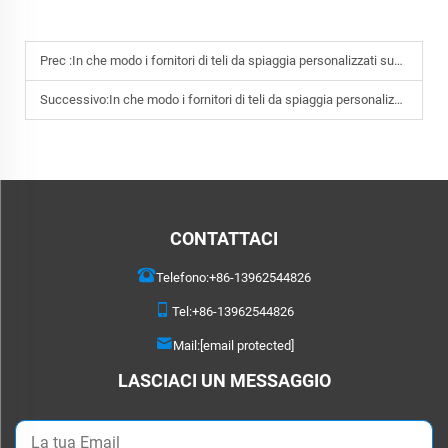
Prec :
In che modo i fornitori di teli da spiaggia personalizzati supportano le strategie di branding?
Successivo:
In che modo i fornitori di teli da spiaggia personalizzati possono aiutare le aziende a distinguersi?
CONTATTACI
Telefono:
+86-13962544826
Tel:
+86-13962544826
Mail:
[email protected]
LASCIACI UN MESSAGGIO