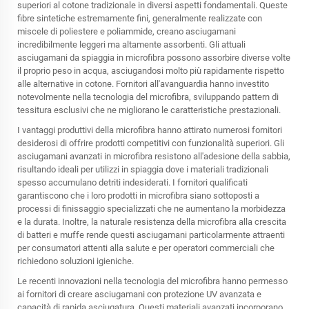
superiori al cotone tradizionale in diversi aspetti fondamentali. Queste
fibre sintetiche estremamente fini, generalmente realizzate con
miscele di poliestere e poliammide, creano asciugamani
incredibilmente leggeri ma altamente assorbenti. Gli attuali
asciugamani da spiaggia in microfibra possono assorbire diverse volte
il proprio peso in acqua, asciugandosi molto più rapidamente rispetto
alle alternative in cotone. Fornitori all'avanguardia hanno investito
notevolmente nella tecnologia del microfibra, sviluppando pattern di
tessitura esclusivi che ne migliorano le caratteristiche prestazionali.
I vantaggi produttivi della microfibra hanno attirato numerosi fornitori
desiderosi di offrire prodotti competitivi con funzionalità superiori. Gli
asciugamani avanzati in microfibra resistono all'adesione della sabbia,
risultando ideali per utilizzi in spiaggia dove i materiali tradizionali
spesso accumulano detriti indesiderati. I fornitori qualificati
garantiscono che i loro prodotti in microfibra siano sottoposti a
processi di finissaggio specializzati che ne aumentano la morbidezza
e la durata. Inoltre, la naturale resistenza della microfibra alla crescita
di batteri e muffe rende questi asciugamani particolarmente attraenti
per consumatori attenti alla salute e per operatori commerciali che
richiedono soluzioni igieniche.
Le recenti innovazioni nella tecnologia del microfibra hanno permesso
ai fornitori di creare asciugamani con protezione UV avanzata e
capacità di rapida asciugatura. Questi materiali avanzati incorporano