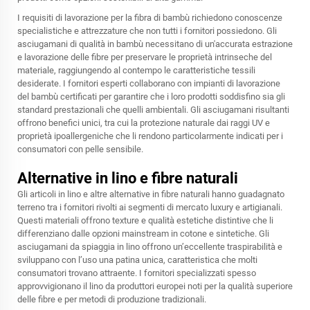
I requisiti di lavorazione per la fibra di bambù richiedono conoscenze
specialistiche e attrezzature che non tutti i fornitori possiedono. Gli
asciugamani di qualità in bambù necessitano di un'accurata estrazione
e lavorazione delle fibre per preservare le proprietà intrinseche del
materiale, raggiungendo al contempo le caratteristiche tessili
desiderate. I fornitori esperti collaborano con impianti di lavorazione
del bambù certificati per garantire che i loro prodotti soddisfino sia gli
standard prestazionali che quelli ambientali. Gli asciugamani risultanti
offrono benefici unici, tra cui la protezione naturale dai raggi UV e
proprietà ipoallergeniche che li rendono particolarmente indicati per i
consumatori con pelle sensibile.
Alternative in lino e fibre naturali
Gli articoli in lino e altre alternative in fibre naturali hanno guadagnato
terreno tra i fornitori rivolti ai segmenti di mercato luxury e artigianali.
Questi materiali offrono texture e qualità estetiche distintive che li
differenziano dalle opzioni mainstream in cotone e sintetiche. Gli
asciugamani da spiaggia in lino offrono un’eccellente traspirabilità e
sviluppano con l’uso una patina unica, caratteristica che molti
consumatori trovano attraente. I fornitori specializzati spesso
approvvigionano il lino da produttori europei noti per la qualità superiore
delle fibre e per metodi di produzione tradizionali.