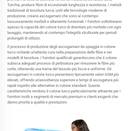
Turchia, produce fibre di eccezionale lunghezza e resistenza. I metodi
tradizionali di tessitura turca, uniti alle tecnologie moderne di
produzione, creano asciugamani che sono al contempo
lussuosamente morbidi e altamente funzionali. I fornitori sottolineano
spesso la capacità del cotone turco di diventare più morbido con ogni
lavaggio, mantenendo al contempo l'integrità strutturale per periodi
prolungati di utilizzo.
Il processo di produzione degli asciugamani da spiaggia in cotone
turco richiede un'attenta cura nella preparazione delle fibre e nei
modelli di tessitura. I fornitori qualificati garantiscono che il cotone
subisca adeguati processi di pettinatura per rimuovere le fibre più
corte, ottenendo una trama del tessuto più liscia e uniforme. Gli
asciugamani in cotone turco presentano tipicamente valori GSM più
elevati, offrendo un'assorbenza superiore e tempi di asciugatura più
rapidi rispetto alle alternative in cotone standard. Queste
caratteristiche rendono il cotone turco particolarmente attraente per i
fornitori rivolti a segmenti di mercato premium e clienti esigenti che
danno priorità a qualità e prestazioni.