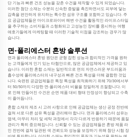
단 기능과 빠른 건조 성능을 갖춘 수건을 제작할 수 있게 되었습니다.
이러한 첨단 소재는 수분의 신속한 증발을 촉진하면서도 피부에 닿는
감촉을 편안하게 유지하는 특수한 섬유 구조를 포함하고 있습니다. 주
요 공급업체들은 마이크로파이버 해변 수건을 활동적인 라이프스타일
을 추구하는 소비자들과 소형화되고 고성능인 장비를 중시하는 여행
애호가들에게 마케팅할 때 이러한 기술적 이점을 강조하는 경우가 많
습니다.
면-폴리에스터 혼방 솔루션
면과 폴리에스터 혼방 원단은 균형 잡힌 성능과 합리적인 가격을 원하
는 고객들에게 인기 있는 타협안으로, 많은 공급업체에서 제공하고 있
습니다. 이러한 혼합 소재는 일반적으로 면의 자연스러운 부드러움과
흡수성에 폴리에스터의 내구성과 빠른 건조 특성을 더해 결합한 것입
니다. 숙련된 공급업체들은 특정 특성을 최적화하기 위해 70/30에서부
터 50/50까지 다양한 면-폴리에스터 비율을 정밀하게 조절합니다. 이
로 인해 만들어진 수건은 순면 제품 대비 형태 안정성이 향상되고 수축
이 줄어듭니다.
혼합 소재의 제조 시 고려 사항으로 인해 공급업체는 생산 공정 전반에
걸쳐 서로 다른 섬유 특성을 관리해야 합니다. 면과 폴리에스터 섬유는
염색, 마무리 처리 및 세탁 과정에서 각각 다르게 반응하기 때문에 품질
관리가 특히 중요해집니다. 신뢰할 수 있는 공급업체들은 혼방 제품 라
인 전반에 걸쳐 일관된 색 견뢰도와 성능을 보장하기 위해 첨단 시험 장
비에 투자합니다. 이러한 소재는 합리적인 품질과 기능성을 원하는 예