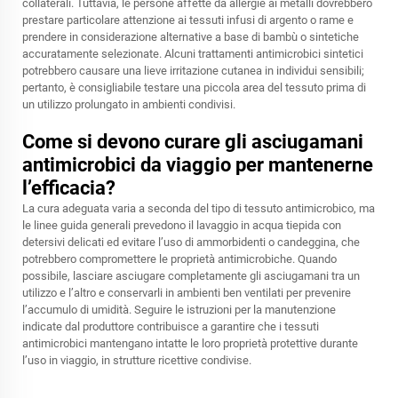
collaterali. Tuttavia, le persone affette da allergie ai metalli dovrebbero
prestare particolare attenzione ai tessuti infusi di argento o rame e
prendere in considerazione alternative a base di bambù o sintetiche
accuratamente selezionate. Alcuni trattamenti antimicrobici sintetici
potrebbero causare una lieve irritazione cutanea in individui sensibili;
pertanto, è consigliabile testare una piccola area del tessuto prima di
un utilizzo prolungato in ambienti condivisi.
Come si devono curare gli asciugamani
antimicrobici da viaggio per mantenerne
l’efficacia?
La cura adeguata varia a seconda del tipo di tessuto antimicrobico, ma
le linee guida generali prevedono il lavaggio in acqua tiepida con
detersivi delicati ed evitare l’uso di ammorbidenti o candeggina, che
potrebbero compromettere le proprietà antimicrobiche. Quando
possibile, lasciare asciugare completamente gli asciugamani tra un
utilizzo e l’altro e conservarli in ambienti ben ventilati per prevenire
l’accumulo di umidità. Seguire le istruzioni per la manutenzione
indicate dal produttore contribuisce a garantire che i tessuti
antimicrobici mantengano intatte le loro proprietà protettive durante
l’uso in viaggio, in strutture ricettive condivise.