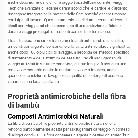
anche dopo numerosi cicli di lavaggio tipici dell'uso durante i viaggi.
Tecniche avanzate di legame garantiscono che le particelle d'argento
rimangano integrate nella matrice delle fibre anziché essere rimosse
con i ripetuti lavaggi. Questa caratteristica di durata rende tali tessuti
ideali per i viaggiatori che necessitano di una protezione affidabile
durante viaggi prolungati o frequenti cambi di sistemazione.
I test di laboratorio dimostrano che i tessuti antimicrobici di qualità,
arricchiti con argento, conservano un'attività antimicrobica significativa
anche dopo 100 o più cicli di lavaggio, a seconda del metodo specifico
di trattamento e della struttura del tessuto. Per gli asciugamani da
viaggio utilizzati in strutture condivise, questa longevità assicura una
protezione costante contro la contaminazione microbica, anche
quando le condizioni di lavaggio e la qualità dei detergenti possono
variare da una località all'altra.
Proprietà antimicrobiche della fibra
di bambù
Composti Antimicrobici Naturali
La fibra di bambù offre proprietà antimicrobiche naturali che la
rendono particolarmente adatta per asciugamani da viaggio in contesti
di alloggi condivisi. La fibra contiene un agente bioattivo chiamato 'kun