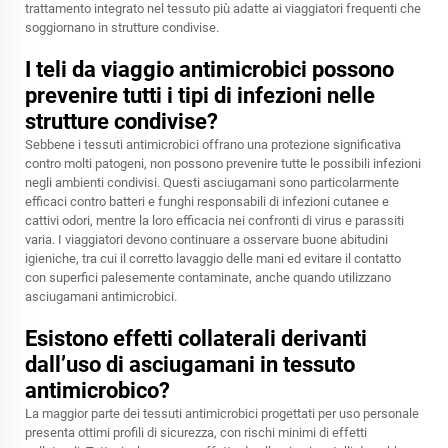
trattamento integrato nel tessuto più adatte ai viaggiatori frequenti che
soggiornano in strutture condivise.
I teli da viaggio antimicrobici possono
prevenire tutti i tipi di infezioni nelle
strutture condivise?
Sebbene i tessuti antimicrobici offrano una protezione significativa
contro molti patogeni, non possono prevenire tutte le possibili infezioni
negli ambienti condivisi. Questi asciugamani sono particolarmente
efficaci contro batteri e funghi responsabili di infezioni cutanee e
cattivi odori, mentre la loro efficacia nei confronti di virus e parassiti
varia. I viaggiatori devono continuare a osservare buone abitudini
igieniche, tra cui il corretto lavaggio delle mani ed evitare il contatto
con superfici palesemente contaminate, anche quando utilizzano
asciugamani antimicrobici.
Esistono effetti collaterali derivanti
dall’uso di asciugamani in tessuto
antimicrobico?
La maggior parte dei tessuti antimicrobici progettati per uso personale
presenta ottimi profili di sicurezza, con rischi minimi di effetti