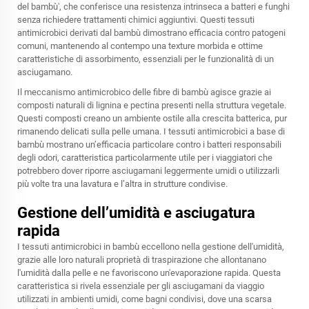
del bambù', che conferisce una resistenza intrinseca a batteri e funghi
senza richiedere trattamenti chimici aggiuntivi. Questi tessuti
antimicrobici derivati dal bambù dimostrano efficacia contro patogeni
comuni, mantenendo al contempo una texture morbida e ottime
caratteristiche di assorbimento, essenziali per le funzionalità di un
asciugamano.
Il meccanismo antimicrobico delle fibre di bambù agisce grazie ai
composti naturali di lignina e pectina presenti nella struttura vegetale.
Questi composti creano un ambiente ostile alla crescita batterica, pur
rimanendo delicati sulla pelle umana. I tessuti antimicrobici a base di
bambù mostrano un’efficacia particolare contro i batteri responsabili
degli odori, caratteristica particolarmente utile per i viaggiatori che
potrebbero dover riporre asciugamani leggermente umidi o utilizzarli
più volte tra una lavatura e l’altra in strutture condivise.
Gestione dell’umidità e asciugatura
rapida
I tessuti antimicrobici in bambù eccellono nella gestione dell'umidità,
grazie alle loro naturali proprietà di traspirazione che allontanano
l'umidità dalla pelle e ne favoriscono un'evaporazione rapida. Questa
caratteristica si rivela essenziale per gli asciugamani da viaggio
utilizzati in ambienti umidi, come bagni condivisi, dove una scarsa