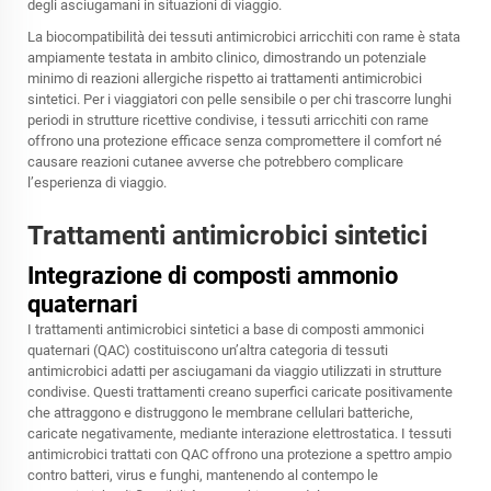
degli asciugamani in situazioni di viaggio.
La biocompatibilità dei tessuti antimicrobici arricchiti con rame è stata
ampiamente testata in ambito clinico, dimostrando un potenziale
minimo di reazioni allergiche rispetto ai trattamenti antimicrobici
sintetici. Per i viaggiatori con pelle sensibile o per chi trascorre lunghi
periodi in strutture ricettive condivise, i tessuti arricchiti con rame
offrono una protezione efficace senza compromettere il comfort né
causare reazioni cutanee avverse che potrebbero complicare
l’esperienza di viaggio.
Trattamenti antimicrobici sintetici
Integrazione di composti ammonio
quaternari
I trattamenti antimicrobici sintetici a base di composti ammonici
quaternari (QAC) costituiscono un’altra categoria di tessuti
antimicrobici adatti per asciugamani da viaggio utilizzati in strutture
condivise. Questi trattamenti creano superfici caricate positivamente
che attraggono e distruggono le membrane cellulari batteriche,
caricate negativamente, mediante interazione elettrostatica. I tessuti
antimicrobici trattati con QAC offrono una protezione a spettro ampio
contro batteri, virus e funghi, mantenendo al contempo le