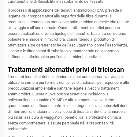
caratteristiche di flessibilità e assorbimento del tessuto.
Il processo di applicazione dei tessuti antimicrobici QAC prevede il
legame dei composti attivi alle superfici delle fibre durante la
produzione, creando una protezione antimicrobica durevole che resiste
al lavaggio e all’uso normale. Questi trattamenti sintetici possono
essere applicati su diverse tipologie di tessuti di base, tra cui cotone,
poliestere e miscele in microfibra, consentendo ai produttori di
ottimizzare altre caratteristiche dell’asciugamano, come l’assorbenza,
il peso e le dimensioni di imballaggio, mantenendo nel contempo
l’efficacia antimicrobica per l’uso in ambienti condivisi.
Trattamenti alternativi privi di triclosan
I moderni tessuti sintetici antimicrobici per asciugamani da viaggio
utilizzano sempre più formulazioni prive di triclosan, per rispondere alle
preoccupazioni ambientali e sanitarie legate ai vecchi trattamenti
antimicrobici. Queste nuove opzioni sintetiche includono la
poliexamilene biguanide (PHMB) e altri composti avanzati che
garantiscono un efficace controllo dei patogeni senza i potenziali rischi
di interferenza endocrina. Lo sviluppo di tessuti sintetici antimicrobici
più sicuri assicura ai viaggiatori i benefici della protezione chimica
senza compromettere la salute personale né la responsabilità
ambientale.