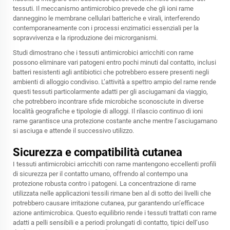
tessuti. Il meccanismo antimicrobico prevede che gli ioni rame
danneggino le membrane cellulari batteriche e virali, interferendo
contemporaneamente con i processi enzimatici essenziali per la
sopravvivenza e la riproduzione dei microrganismi.
Studi dimostrano che i tessuti antimicrobici arricchiti con rame
possono eliminare vari patogeni entro pochi minuti dal contatto, inclusi
batteri resistenti agli antibiotici che potrebbero essere presenti negli
ambienti di alloggio condiviso. L’attività a spettro ampio del rame rende
questi tessuti particolarmente adatti per gli asciugamani da viaggio,
che potrebbero incontrare sfide microbiche sconosciute in diverse
località geografiche e tipologie di alloggi. Il rilascio continuo di ioni
rame garantisce una protezione costante anche mentre l’asciugamano
si asciuga e attende il successivo utilizzo.
Sicurezza e compatibilità cutanea
I tessuti antimicrobici arricchiti con rame mantengono eccellenti profili
di sicurezza per il contatto umano, offrendo al contempo una
protezione robusta contro i patogeni. La concentrazione di rame
utilizzata nelle applicazioni tessili rimane ben al di sotto dei livelli che
potrebbero causare irritazione cutanea, pur garantendo un’efficace
azione antimicrobica. Questo equilibrio rende i tessuti trattati con rame
adatti a pelli sensibili e a periodi prolungati di contatto, tipici dell’uso