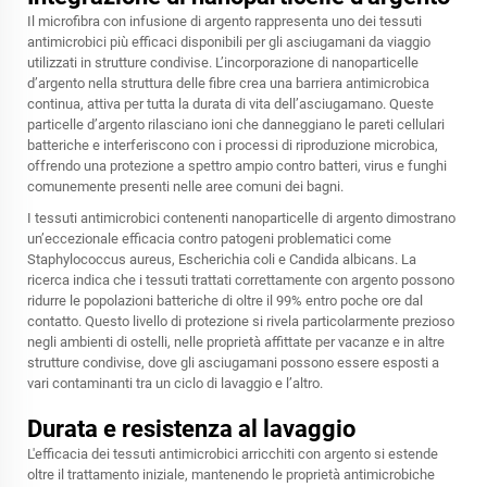
Il microfibra con infusione di argento rappresenta uno dei tessuti
antimicrobici più efficaci disponibili per gli asciugamani da viaggio
utilizzati in strutture condivise. L’incorporazione di nanoparticelle
d’argento nella struttura delle fibre crea una barriera antimicrobica
continua, attiva per tutta la durata di vita dell’asciugamano. Queste
particelle d’argento rilasciano ioni che danneggiano le pareti cellulari
batteriche e interferiscono con i processi di riproduzione microbica,
offrendo una protezione a spettro ampio contro batteri, virus e funghi
comunemente presenti nelle aree comuni dei bagni.
I tessuti antimicrobici contenenti nanoparticelle di argento dimostrano
un’eccezionale efficacia contro patogeni problematici come
Staphylococcus aureus, Escherichia coli e Candida albicans. La
ricerca indica che i tessuti trattati correttamente con argento possono
ridurre le popolazioni batteriche di oltre il 99% entro poche ore dal
contatto. Questo livello di protezione si rivela particolarmente prezioso
negli ambienti di ostelli, nelle proprietà affittate per vacanze e in altre
strutture condivise, dove gli asciugamani possono essere esposti a
vari contaminanti tra un ciclo di lavaggio e l’altro.
Durata e resistenza al lavaggio
L'efficacia dei tessuti antimicrobici arricchiti con argento si estende
oltre il trattamento iniziale, mantenendo le proprietà antimicrobiche