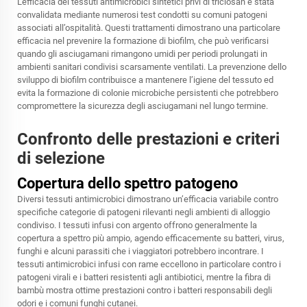
L'efficacia dei tessuti antimicrobici sintetici privi di triclosan è stata
convalidata mediante numerosi test condotti su comuni patogeni
associati all’ospitalità. Questi trattamenti dimostrano una particolare
efficacia nel prevenire la formazione di biofilm, che può verificarsi
quando gli asciugamani rimangono umidi per periodi prolungati in
ambienti sanitari condivisi scarsamente ventilati. La prevenzione dello
sviluppo di biofilm contribuisce a mantenere l’igiene del tessuto ed
evita la formazione di colonie microbiche persistenti che potrebbero
compromettere la sicurezza degli asciugamani nel lungo termine.
Confronto delle prestazioni e criteri
di selezione
Copertura dello spettro patogeno
Diversi tessuti antimicrobici dimostrano un’efficacia variabile contro
specifiche categorie di patogeni rilevanti negli ambienti di alloggio
condiviso. I tessuti infusi con argento offrono generalmente la
copertura a spettro più ampio, agendo efficacemente su batteri, virus,
funghi e alcuni parassiti che i viaggiatori potrebbero incontrare. I
tessuti antimicrobici infusi con rame eccellono in particolare contro i
patogeni virali e i batteri resistenti agli antibiotici, mentre la fibra di
bambù mostra ottime prestazioni contro i batteri responsabili degli
odori e i comuni funghi cutanei.