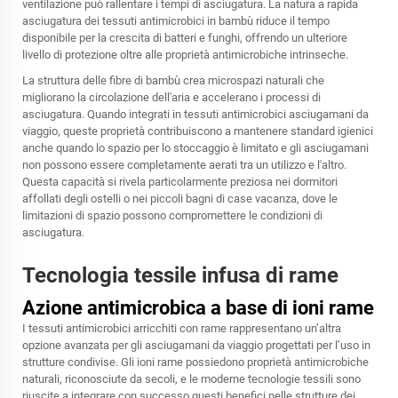
ventilazione può rallentare i tempi di asciugatura. La natura a rapida
asciugatura dei tessuti antimicrobici in bambù riduce il tempo
disponibile per la crescita di batteri e funghi, offrendo un ulteriore
livello di protezione oltre alle proprietà antimicrobiche intrinseche.
La struttura delle fibre di bambù crea microspazi naturali che
migliorano la circolazione dell'aria e accelerano i processi di
asciugatura. Quando integrati in
tessuti antimicrobici
asciugamani da
viaggio, queste proprietà contribuiscono a mantenere standard igienici
anche quando lo spazio per lo stoccaggio è limitato e gli asciugamani
non possono essere completamente aerati tra un utilizzo e l'altro.
Questa capacità si rivela particolarmente preziosa nei dormitori
affollati degli ostelli o nei piccoli bagni di case vacanza, dove le
limitazioni di spazio possono compromettere le condizioni di
asciugatura.
Tecnologia tessile infusa di rame
Azione antimicrobica a base di ioni rame
I tessuti antimicrobici arricchiti con rame rappresentano un’altra
opzione avanzata per gli asciugamani da viaggio progettati per l’uso in
strutture condivise. Gli ioni rame possiedono proprietà antimicrobiche
naturali, riconosciute da secoli, e le moderne tecnologie tessili sono
riuscite a integrare con successo questi benefici nelle strutture dei