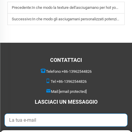
Precedente:
In che modo la texture dell'asciugamano per hot yoga influisce sull'efficienza di assorbimento del sudore?
Successivo:
In che modo gli asciugamani personalizzati potenziano il branding per club balneari e resort?
CONTATTACI
Telefono:
+86-13962544826
Tel:
+86-13962544826
Mail:
[email protected]
LASCIACI UN MESSAGGIO