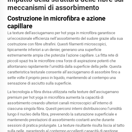
meccanismi di assorbimento
Costruzione in microfibra e azione
capillare
La texture dell'asciugamano per hot yoga in microfibra garantisce
un’eccezionale efficienza nell’assorbimento del sudore grazie alla sua
costruzione con fibre ultrafini. Questi filamenti microscopici,
tipicamente inferiori a un denier, generano una superficie
estremamente ampia che potenzia l’azione capillare. La fitta rete di
piccoli spazi tra le microfibre crea forze di aspirazione potenti che
allontanano rapidamente l’umidità dalla superficie della pelle. Questa
caratteristica testurale consente all’asciugamano di assorbire fino a
sette volte il proprio peso in liquido, mantenendo al contempo una
sensazione di asciutto sulla superficie.
La tecnologia a fibra divisa utilizzata nella texture dell’asciugamano
premium per hot yoga in microfibra aumenta la capacità di
assorbimento creando ulteriori canali microscopici all’interno di
ciascuna singola fibra. Questi percorsi interni distribuiscono l’umidità
lungo il nucleo della fibra, prevenendo la saturazione superficiale e
mantenendo prestazioni di assorbimento costanti anche durante
sessioni di pratica prolungate. La texture risultante risulta liscia al tatto
sulla pelle, garantendo al contempo eccellenti capacità di gestione