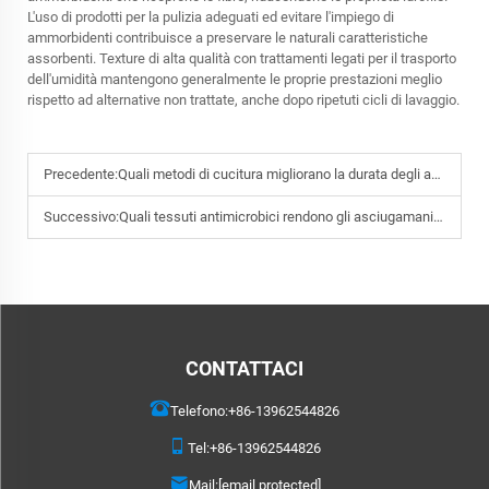
L'uso di prodotti per la pulizia adeguati ed evitare l'impiego di
ammorbidenti contribuisce a preservare le naturali caratteristiche
assorbenti. Texture di alta qualità con trattamenti legati per il trasporto
dell'umidità mantengono generalmente le proprie prestazioni meglio
rispetto ad alternative non trattate, anche dopo ripetuti cicli di lavaggio.
Precedente:
Quali metodi di cucitura migliorano la durata degli asciugamani da spiaggia a rapida asciugatura per palestre?
Successivo:
Quali tessuti antimicrobici rendono gli asciugamani da viaggio adatti per sistemazioni condivise?
CONTATTACI
Telefono:
+86-13962544826
Tel:
+86-13962544826
Mail:
[email protected]