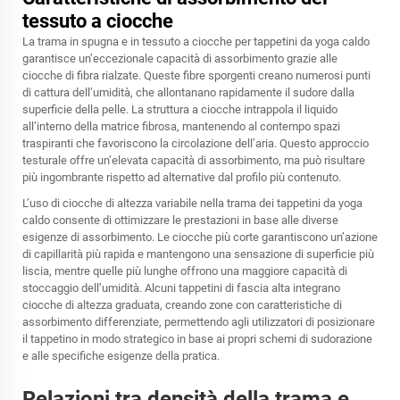
tessuto a ciocche
La trama in spugna e in tessuto a ciocche per tappetini da yoga caldo
garantisce un’eccezionale capacità di assorbimento grazie alle
ciocche di fibra rialzate. Queste fibre sporgenti creano numerosi punti
di cattura dell’umidità, che allontanano rapidamente il sudore dalla
superficie della pelle. La struttura a ciocche intrappola il liquido
all’interno della matrice fibrosa, mantenendo al contempo spazi
traspiranti che favoriscono la circolazione dell’aria. Questo approccio
testurale offre un’elevata capacità di assorbimento, ma può risultare
più ingombrante rispetto ad alternative dal profilo più contenuto.
L’uso di ciocche di altezza variabile nella trama dei tappetini da yoga
caldo consente di ottimizzare le prestazioni in base alle diverse
esigenze di assorbimento. Le ciocche più corte garantiscono un’azione
di capillarità più rapida e mantengono una sensazione di superficie più
liscia, mentre quelle più lunghe offrono una maggiore capacità di
stoccaggio dell’umidità. Alcuni tappetini di fascia alta integrano
ciocche di altezza graduata, creando zone con caratteristiche di
assorbimento differenziate, permettendo agli utilizzatori di posizionare
il tappetino in modo strategico in base ai propri schemi di sudorazione
e alle specifiche esigenze della pratica.
Relazioni tra densità della trama e