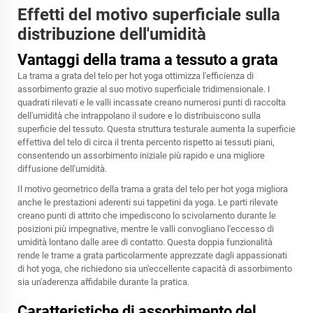
Effetti del motivo superficiale sulla
distribuzione dell'umidità
Vantaggi della trama a tessuto a grata
La trama a grata del telo per hot yoga ottimizza l'efficienza di
assorbimento grazie al suo motivo superficiale tridimensionale. I
quadrati rilevati e le valli incassate creano numerosi punti di raccolta
dell'umidità che intrappolano il sudore e lo distribuiscono sulla
superficie del tessuto. Questa struttura testurale aumenta la superficie
effettiva del telo di circa il trenta percento rispetto ai tessuti piani,
consentendo un assorbimento iniziale più rapido e una migliore
diffusione dell'umidità.
Il motivo geometrico della trama a grata del telo per hot yoga migliora
anche le prestazioni aderenti sui tappetini da yoga. Le parti rilevate
creano punti di attrito che impediscono lo scivolamento durante le
posizioni più impegnative, mentre le valli convogliano l'eccesso di
umidità lontano dalle aree di contatto. Questa doppia funzionalità
rende le trame a grata particolarmente apprezzate dagli appassionati
di hot yoga, che richiedono sia un'eccellente capacità di assorbimento
sia un'aderenza affidabile durante la pratica.
Caratteristiche di assorbimento del