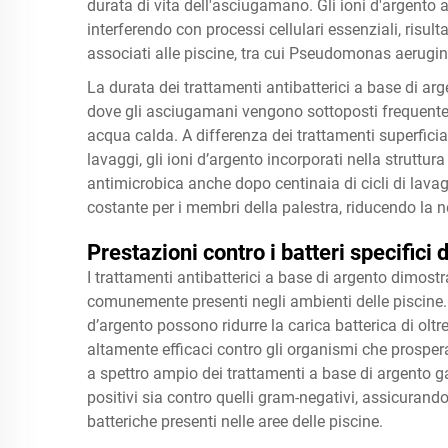
durata di vita dell'asciugamano. Gli ioni d'argento
interferendo con processi cellulari essenziali, risul
associati alle piscine, tra cui Pseudomonas aerug
La durata dei trattamenti antibatterici a base di arg
dove gli asciugamani vengono sottoposti frequente
acqua calda. A differenza dei trattamenti superfici
lavaggi, gli ioni d’argento incorporati nella struttu
antimicrobica anche dopo centinaia di cicli di lava
costante per i membri della palestra, riducendo la 
Prestazioni contro i batteri specifici 
I trattamenti antibatterici a base di argento dimostr
comunemente presenti negli ambienti delle piscine. 
d’argento possono ridurre la carica batterica di oltr
altamente efficaci contro gli organismi che prosper
a spettro ampio dei trattamenti a base di argento ga
positivi sia contro quelli gram-negativi, assicuran
batteriche presenti nelle aree delle piscine.