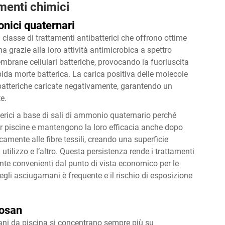
amenti chimici
nici quaternari
lasse di trattamenti antibatterici che offrono ottime
a grazie alla loro attività antimicrobica a spettro
mbrane cellulari batteriche, provocando la fuoriuscita
ida morte batterica. La carica positiva delle molecole
 batteriche caricate negativamente, garantendo un
e.
terici a base di sali di ammonio quaternario perché
er piscine e mantengono la loro efficacia anche dopo
micamente alle fibre tessili, creando una superficie
tilizzo e l’altro. Questa persistenza rende i trattamenti
nte convenienti dal punto di vista economico per le
degli asciugamani è frequente e il rischio di esposizione
losan
mani da piscina si concentrano sempre più su