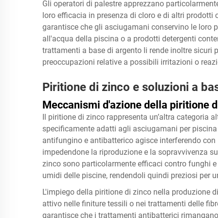
Gli operatori di palestre apprezzano particolarment
loro efficacia in presenza di cloro e di altri prodott
garantisce che gli asciugamani conservino le loro 
all'acqua della piscina o a prodotti detergenti cont
trattamenti a base di argento li rende inoltre sicuri p
preoccupazioni relative a possibili irritazioni o reazi
Piritione di zinco e soluzioni a b
Meccanismi d'azione della piritione d
Il piritione di zinco rappresenta un’altra categoria a
specificamente adatti agli asciugamani per piscina 
antifungino e antibatterico agisce interferendo con
impedendone la riproduzione e la sopravvivenza sulle 
zinco sono particolarmente efficaci contro funghi e
umidi delle piscine, rendendoli quindi preziosi per 
L'impiego della piritione di zinco nella produzione 
attivo nelle finiture tessili o nei trattamenti delle 
garantisce che i trattamenti antibatterici rimangano