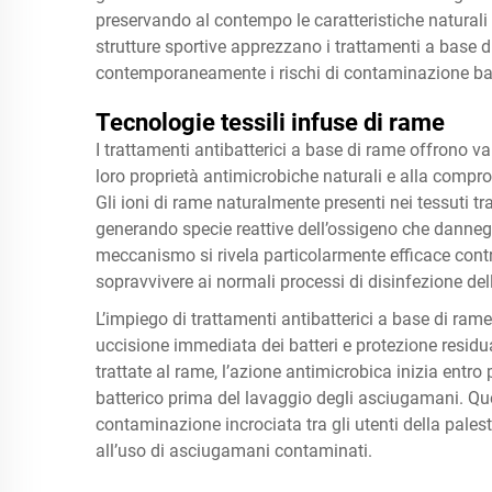
preservando al contempo le caratteristiche naturali d
strutture sportive apprezzano i trattamenti a base d
contemporaneamente i rischi di contaminazione bat
Tecnologie tessili infuse di rame
I trattamenti antibatterici a base di rame offrono v
loro proprietà antimicrobiche naturali e alla compro
Gli ioni di rame naturalmente presenti nei tessuti tr
generando specie reattive dell’ossigeno che danneggi
meccanismo si rivela particolarmente efficace contro 
sopravvivere ai normali processi di disinfezione dell
L’impiego di trattamenti antibatterici a base di ram
uccisione immediata dei batteri e protezione residua
trattate al rame, l’azione antimicrobica inizia entro
batterico prima del lavaggio degli asciugamani. Que
contaminazione incrociata tra gli utenti della palestr
all’uso di asciugamani contaminati.