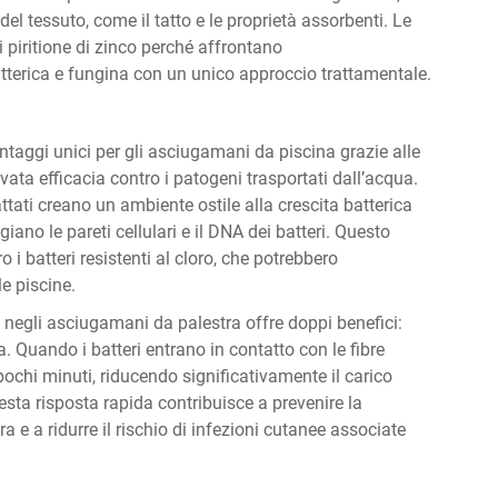
el tessuto, come il tatto e le proprietà assorbenti. Le
i piritione di zinco perché affrontano
terica e fungina con un unico approccio trattamentale.
antaggi unici per gli asciugamani da piscina grazie alle
vata efficacia contro i patogeni trasportati dall’acqua.
attati creano un ambiente ostile alla crescita batterica
ano le pareti cellulari e il DNA dei batteri. Questo
i batteri resistenti al cloro, che potrebbero
e piscine.
e negli asciugamani da palestra offre doppi benefici:
. Quando i batteri entrano in contatto con le fibre
 pochi minuti, riducendo significativamente il carico
sta risposta rapida contribuisce a prevenire la
a e a ridurre il rischio di infezioni cutanee associate