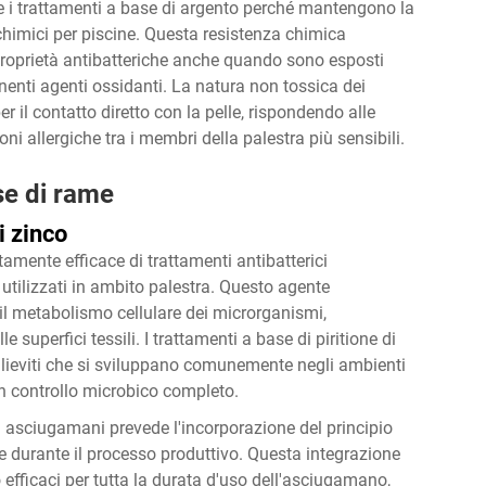
e i trattamenti a base di argento perché mantengono la
i chimici per piscine. Questa resistenza chimica
proprietà antibatteriche anche quando sono esposti
enenti agenti ossidanti. La natura non tossica dei
er il contatto diretto con la pelle, rispondendo alle
oni allergiche tra i membri della palestra più sensibili.
ase di rame
i zinco
ltamente efficace di trattamenti antibatterici
utilizzati in ambito palestra. Questo agente
 il metabolismo cellulare dei microrganismi,
superfici tessili. I trattamenti a base di piritione di
 lieviti che si sviluppano comunemente negli ambienti
un controllo microbico completo.
di asciugamani prevede l'incorporazione del principio
fibre durante il processo produttivo. Questa integrazione
 efficaci per tutta la durata d'uso dell'asciugamano,