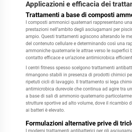
Applicazioni e efficacia dei tratt
Trattamenti a base di composti ammo
I composti ammonici quaternari rappresentano una c
prestazioni nell’ambito degli asciugamani per piscin
ampio. Questi trattamenti agiscono alterando le me
del contenuto cellulare e determinando così una rap
ammoniche quaternarie le attrae verso le superfici
contatto efficace e un’azione antimicrobica efficient
I centri fitness spesso scelgono trattamenti antibat
rimangono stabili in presenza di prodotti chimici p
ripetuti cicli di lavaggio. Il trattamento si lega chi
antimicrobica durevole che continua ad agire tra un u
a base di sali di ammonio quaternario particolarme
strutture sportive ad alto volume, dove il ricambio 
ai batteri è elevato.
Formulazioni alternative prive di tric
I moderni trattamenti antibatterici per gli asciuga