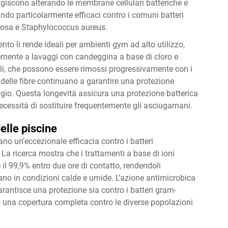
 agiscono alterando le membrane cellulari batteriche e
tando particolarmente efficaci contro i comuni batteri
inosa e Staphylococcus aureus.
ento li rende ideali per ambienti gym ad alto utilizzo,
mente a lavaggi con candeggina a base di cloro e
ali, che possono essere rimossi progressivamente con i
ra delle fibre continuano a garantire una protezione
ggio. Questa longevità assicura una protezione batterica
necessità di sostituire frequentemente gli asciugamani.
delle piscine
ano un’eccezionale efficacia contro i batteri
La ricerca mostra che i trattamenti a base di ioni
e il 99,9% entro due ore di contatto, rendendoli
ano in condizioni calde e umide. L’azione antimicrobica
rantisce una protezione sia contro i batteri gram-
do una copertura completa contro le diverse popolazioni