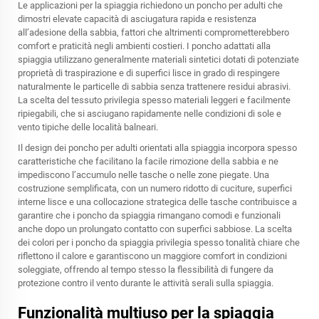
Le applicazioni per la spiaggia richiedono un poncho per adulti che
dimostri elevate capacità di asciugatura rapida e resistenza
all’adesione della sabbia, fattori che altrimenti comprometterebbero
comfort e praticità negli ambienti costieri. I poncho adattati alla
spiaggia utilizzano generalmente materiali sintetici dotati di potenziate
proprietà di traspirazione e di superfici lisce in grado di respingere
naturalmente le particelle di sabbia senza trattenere residui abrasivi.
La scelta del tessuto privilegia spesso materiali leggeri e facilmente
ripiegabili, che si asciugano rapidamente nelle condizioni di sole e
vento tipiche delle località balneari.
Il design dei poncho per adulti orientati alla spiaggia incorpora spesso
caratteristiche che facilitano la facile rimozione della sabbia e ne
impediscono l’accumulo nelle tasche o nelle zone piegate. Una
costruzione semplificata, con un numero ridotto di cuciture, superfici
interne lisce e una collocazione strategica delle tasche contribuisce a
garantire che i poncho da spiaggia rimangano comodi e funzionali
anche dopo un prolungato contatto con superfici sabbiose. La scelta
dei colori per i poncho da spiaggia privilegia spesso tonalità chiare che
riflettono il calore e garantiscono un maggiore comfort in condizioni
soleggiate, offrendo al tempo stesso la flessibilità di fungere da
protezione contro il vento durante le attività serali sulla spiaggia.
Funzionalità multiuso per la spiaggia