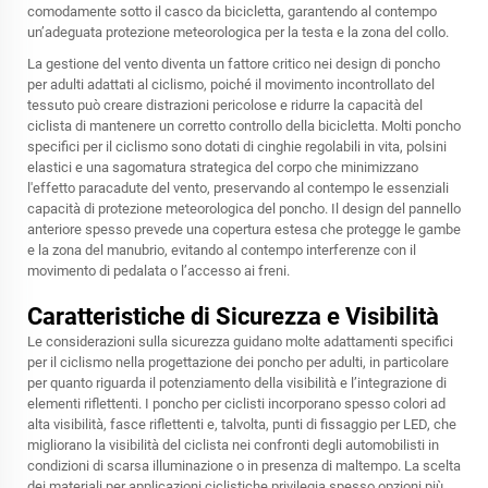
comodamente sotto il casco da bicicletta, garantendo al contempo
un’adeguata protezione meteorologica per la testa e la zona del collo.
La gestione del vento diventa un fattore critico nei design di poncho
per adulti adattati al ciclismo, poiché il movimento incontrollato del
tessuto può creare distrazioni pericolose e ridurre la capacità del
ciclista di mantenere un corretto controllo della bicicletta. Molti poncho
specifici per il ciclismo sono dotati di cinghie regolabili in vita, polsini
elastici e una sagomatura strategica del corpo che minimizzano
l'effetto paracadute del vento, preservando al contempo le essenziali
capacità di protezione meteorologica del poncho. Il design del pannello
anteriore spesso prevede una copertura estesa che protegge le gambe
e la zona del manubrio, evitando al contempo interferenze con il
movimento di pedalata o l’accesso ai freni.
Caratteristiche di Sicurezza e Visibilità
Le considerazioni sulla sicurezza guidano molte adattamenti specifici
per il ciclismo nella progettazione dei poncho per adulti, in particolare
per quanto riguarda il potenziamento della visibilità e l’integrazione di
elementi riflettenti. I poncho per ciclisti incorporano spesso colori ad
alta visibilità, fasce riflettenti e, talvolta, punti di fissaggio per LED, che
migliorano la visibilità del ciclista nei confronti degli automobilisti in
condizioni di scarsa illuminazione o in presenza di maltempo. La scelta
dei materiali per applicazioni ciclistiche privilegia spesso opzioni più