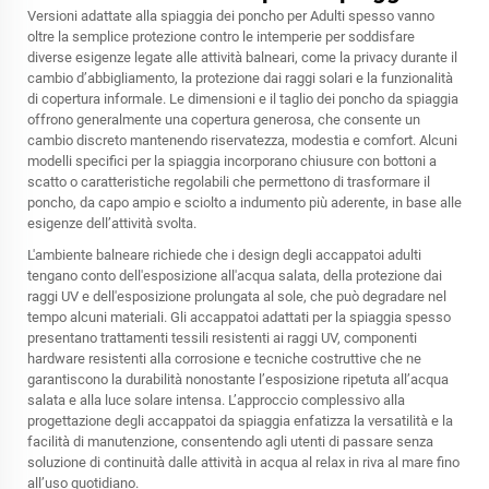
Versioni adattate alla spiaggia dei
poncho per Adulti
spesso vanno
oltre la semplice protezione contro le intemperie per soddisfare
diverse esigenze legate alle attività balneari, come la privacy durante il
cambio d’abbigliamento, la protezione dai raggi solari e la funzionalità
di copertura informale. Le dimensioni e il taglio dei poncho da spiaggia
offrono generalmente una copertura generosa, che consente un
cambio discreto mantenendo riservatezza, modestia e comfort. Alcuni
modelli specifici per la spiaggia incorporano chiusure con bottoni a
scatto o caratteristiche regolabili che permettono di trasformare il
poncho, da capo ampio e sciolto a indumento più aderente, in base alle
esigenze dell’attività svolta.
L'ambiente balneare richiede che i design degli accappatoi adulti
tengano conto dell'esposizione all'acqua salata, della protezione dai
raggi UV e dell'esposizione prolungata al sole, che può degradare nel
tempo alcuni materiali. Gli accappatoi adattati per la spiaggia spesso
presentano trattamenti tessili resistenti ai raggi UV, componenti
hardware resistenti alla corrosione e tecniche costruttive che ne
garantiscono la durabilità nonostante l’esposizione ripetuta all’acqua
salata e alla luce solare intensa. L’approccio complessivo alla
progettazione degli accappatoi da spiaggia enfatizza la versatilità e la
facilità di manutenzione, consentendo agli utenti di passare senza
soluzione di continuità dalle attività in acqua al relax in riva al mare fino
all’uso quotidiano.