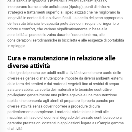
della sabbia in spiaggia. I materiali sintetici avanzati spesso
incorporano trame a rete antistrappo (ripstop), punti di rinforzo
strategici e trattamenti superficiali specializzati che ne migliorano la
longevità in contesti d’uso diversificati. La scelta del peso appropriato
del tessuto bilancia le capacità protettive con i requisiti di ingombro
ridotto e comfort, che variano significativamente in base alla
sensibilità al peso dello zaino durante l’escursionismo, alle
considerazioni aerodinamiche in bicicletta e alle esigenze di portabilità
in spiaggia.
Cura e manutenzione in relazione alle
diverse attività
I design dei poncho per adulti multi-attività devono tenere conto delle
diverse esigenze di manutenzione imposte da diversi ambienti esterni,
dalla terra dei sentieri e dai materiali vegetali fino ai residui di acqua
salata e sabbia. La scelta dei materiali e le tecniche costruttive
privilegiano generalmente una pulizia agevole e una manutenzione
rapida, che consenta agli utenti di preparare il proprio poncho per
diverse attività senza dover ricorrere a procedure di cura
particolarmente complesse. I materiali sintetici resistenti alle
macchie, al rilascio di odori e al degrado del tessuto contribuiscono a
garantire prestazioni costanti in applicazioni legate a un’ampia gamma
di attività.