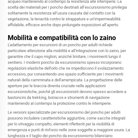
acqueo mantenendo al contempo la resistenza alle intemperie. La
scelta dei materiali per i poncho destinati all’escursionismo privilegia
solitamente la resistenza all’usura causata dal contatto con la
vegetazione, la tenacità contro le strappature e un’impermeabilità
affidabile, efficace anche dopo prolungate esposizioni all’aperto.
Mobilità e compatibilità con lo zaino
L'adattamento per escursioni di un poncho per adulti richiede
particolare attenzione alla mobilità e all'integrazione con lo zaino, per
garantire che il capo migliori, anziché limitare, i movimenti lungo il
sentiero. I moderni poncho da escursionismo spesso incorporano
regolazioni elastiche dell'orlo che ne impediscono il svolazzamento
eccessivo, pur consentendo uno spazio sufficiente per i movimenti
naturali della camminata e dell'arrampicata. La progettazione delle
aperture per le braccia diventa cruciale nelle applicazioni
escursionistiche, poiché gli escursionisti devono spesso accedere a
bastoncini da trekking, borracce e strumenti di navigazione
mantenendo al contempo la protezione contro le intemperie.
Le versioni specializzate per escursionismo del poncho per adulti
possono includere caratteristiche aggiuntive, come sacche integrati
per lo stivaggio compatto, elementi riflettenti per la visibilità di
emergenza e punti di rinforzo nelle zone soggette a maggiore usura. La
lunghezza e il taglio dei poncho da escursionismo bilanciano