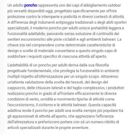
Un adulto
poncho
rappresenta uno dei capi d’abbigliamento outdoor
più versatili disponibili oggi, progettato specificamente per offrire
protezione contro le intemperie e praticità in diversi contesti di attività.
A differenza degli indumenti antipioggia tradizionali o degli abiti sportivi
specializzati, il moderno poncho per adulti unisce portabilità leggera e
funzionalità adattabile, passando senza soluzione di continuità dai
sentieri escursionistici alle piste ciclabili e agli ambienti balneari. La
chiave sta nel comprendere come determinate caratteristiche di
design e scelte di materiale consentano a questo singolo capo di
soddisfare i requisiti specifici di ciascuna attività all’aperto.
L'adattabilità di un poncho per adulti deriva dalla sua filosofia
progettuale fondamentale, che privilegia la funzionalità in ambienti
multipli rispetto all'ottimizzazione per un singolo scopo. Attraverso
un'attenta valutazione della scelta dei tessuti, del design del
cappuccio, delle chiusure laterali e del taglio complessivo, i produttori
realizzano poncho in grado di affrontare efficacemente le diverse
condizioni di vento, umidità e movimento tipiche di attività come
l'escursionismo, il ciclismo e le attività balneari. Questa capacità
adattiva rende il poncho per adulti una scelta sempre più popolare tra
gli appassionati di attività all'aperto, che apprezzano l'efficienza
dell'attrezzatura e preferiscono portare con sé un numero ridotto di
articoli specializzati durante le proprie avventure.