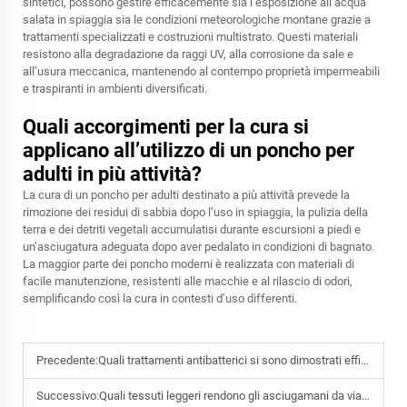
sintetici, possono gestire efficacemente sia l’esposizione all’acqua
salata in spiaggia sia le condizioni meteorologiche montane grazie a
trattamenti specializzati e costruzioni multistrato. Questi materiali
resistono alla degradazione da raggi UV, alla corrosione da sale e
all’usura meccanica, mantenendo al contempo proprietà impermeabili
e traspiranti in ambienti diversificati.
Quali accorgimenti per la cura si
applicano all’utilizzo di un poncho per
adulti in più attività?
La cura di un poncho per adulti destinato a più attività prevede la
rimozione dei residui di sabbia dopo l’uso in spiaggia, la pulizia della
terra e dei detriti vegetali accumulatisi durante escursioni a piedi e
un’asciugatura adeguata dopo aver pedalato in condizioni di bagnato.
La maggior parte dei poncho moderni è realizzata con materiali di
facile manutenzione, resistenti alle macchie e al rilascio di odori,
semplificando così la cura in contesti d’uso differenti.
Precedente:
Quali trattamenti antibatterici si sono dimostrati efficaci negli asciugamani per piscina destinati alle palestre?
Successivo:
Quali tessuti leggeri rendono gli asciugamani da viaggio compatti senza perdere assorbenza?