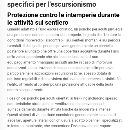
specifici per l'escursionismo
Protezione contro le intemperie durante
le attività sul sentiero
Quando adattato all’uso escursionistico, un poncho per adulti privilegia
una protezione completa contro le intemperie, in grado di affrontare le
condizioni imprevedibili riscontrabili sui sentieri montani e sui percorsi
forestali. Il design del poncho prevede generalmente un pannello
posteriore allungato che offre una copertura aggiuntiva durante l’uso
dello zaino, garantendo che sia l’escursionista sia il suo
equipaggiamento rimangano asciutti anche in caso di improvvisi
acquazzoni. La costruzione del cappuccio assume un’importanza
particolare nelle applicazioni escursionistiche, spesso dotata di
coulisse regolabili e di una visiera rinforzata che preserva la visibilità e
l’udito, offrendo al contempo una protezione affidabile della testa
contro pioggia e vento.
I design dei poncho per adulti orientati al trekking includono spesso
caratteristiche strategiche di ventilazione che prevengono il
surriscaldamento durante attività fisiche da moderate a intense.
Questi sistemi di ventilazione consistono generalmente in occhielli
ascellari, aperture laterali con chiusura a scatto o pannelli specializzati
in tessuto traspirante, che consentono l’evacuazione del vapore