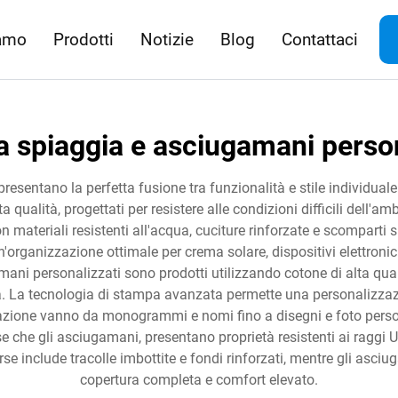
iamo
Prodotti
Notizie
Blog
Contattaci
a spiaggia e asciugamani person
resentano la perfetta fusione tra funzionalità e stile individuale
lta qualità, progettati per resistere alle condizioni difficili de
materiali resistenti all'acqua, cuciture rinforzate e scomparti sp
'organizzazione ottimale per crema solare, dispositivi elettronici
ni personalizzati sono prodotti utilizzando cotone di alta qualit
 La tecnologia di stampa avanzata permette una personalizzazion
zzazione vanno da monogrammi e nomi fino a disegni e foto persona
borse che gli asciugamani, presentano proprietà resistenti ai ragg
rse include tracolle imbottite e fondi rinforzati, mentre gli asc
copertura completa e comfort elevato.