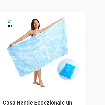
21
2
Jul
Ju
Cosa Rende Eccezionale un
Mig