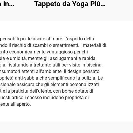
 in
Tappeto da Yoga Più
00%
Venduto
nsabili per le uscite al mare. L'aspetto della
ndo il rischio di scambi o smarrimenti. I materiali di
stimento economicamente vantaggioso per chi
bbia e umidità, mentre gli asciugamani a rapida
, risultando altrettanto utili per visite in piscina,
consumatori attenti all'ambiente. Il design pensato
prietà anti-sabbia che semplificano la pulizia. Le
ionale assicura che gli elementi personalizzati
e la praticità dell'utente, con borse dotate di
uesti articoli spesso includono proprietà di
nte all'aperto.