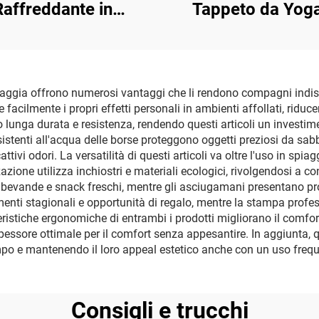
Raffreddante in
Tappeto da Yoga
rofibra Stampata
Microfibra al 1
Riciclata
iaggia offrono numerosi vantaggi che li rendono compagni indispe
 facilmente i propri effetti personali in ambienti affollati, riduce
ono lunga durata e resistenza, rendendo questi articoli un inve
sistenti all'acqua delle borse proteggono oggetti preziosi da sa
 odori. La versatilità di questi articoli va oltre l'uso in spiaggia
zzazione utilizza inchiostri e materiali ecologici, rivolgendosi a 
 bevande e snack freschi, mentre gli asciugamani presentano pro
nti stagionali e opportunità di regalo, mentre la stampa profess
eristiche ergonomiche di entrambi i prodotti migliorano il comfort 
essore ottimale per il comfort senza appesantire. In aggiunta, q
mpo e mantenendo il loro appeal estetico anche con un uso freque
Consigli e trucchi