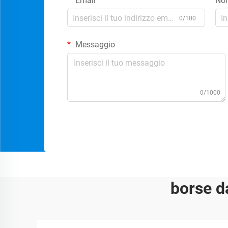
Email
No
0/100
Messaggio
0/1000
borse d