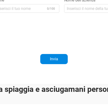
me
Nome dell'azienda
0/100
Invia
a spiaggia e asciugamani person