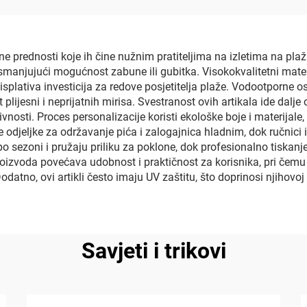
ojne prednosti koje ih čine nužnim pratiteljima na izletima na p
smanjujući mogućnost zabune ili gubitka. Visokokvalitetni materi
splativa investicija za redove posjetitelja plaže. Vodootporne oso
t plijesni i neprijatnih mirisa. Svestranost ovih artikala ide dal
vnosti. Proces personalizacije koristi ekološke boje i materijale,
ane odjeljke za održavanje pića i zalogajnica hladnim, dok ručnic
sezoni i pružaju priliku za poklone, dok profesionalno tiskanje 
izvoda povećava udobnost i praktičnost za korisnika, pri čemu t
tno, ovi artikli često imaju UV zaštitu, što doprinosi njihovoj 
Savjeti i trikovi