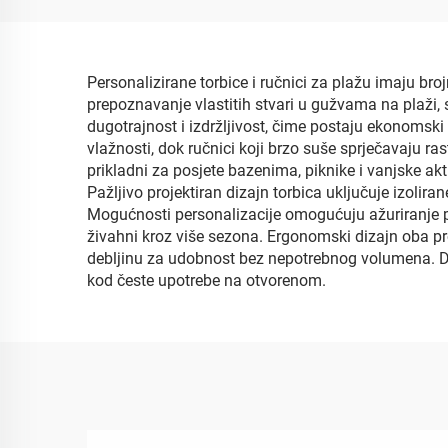
Personalizirane torbice i ručnici za plažu imaju br
prepoznavanje vlastitih stvari u gužvama na plaži, 
dugotrajnost i izdržljivost, čime postaju ekonomski i
vlažnosti, dok ručnici koji brzo suše sprječavaju ras
prikladni za posjete bazenima, piknike i vanjske akti
Pažljivo projektiran dizajn torbica uključuje izolir
Mogućnosti personalizacije omogućuju ažuriranje po 
živahni kroz više sezona. Ergonomski dizajn oba pro
debljinu za udobnost bez nepotrebnog volumena. Doda
kod česte upotrebe na otvorenom.