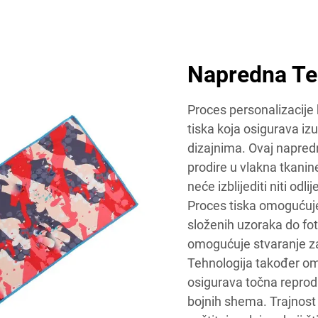
Napredna Te
Proces personalizacije 
tiska koja osigurava izu
dizajnima. Ovaj napredn
prodire u vlakna tkanine
neće izblijediti niti odl
Proces tiska omogućuje
složenih uzoraka do fot
omogućuje stvaranje za
Tehnologija također om
osigurava točna reprodu
bojnih shema. Trajnost