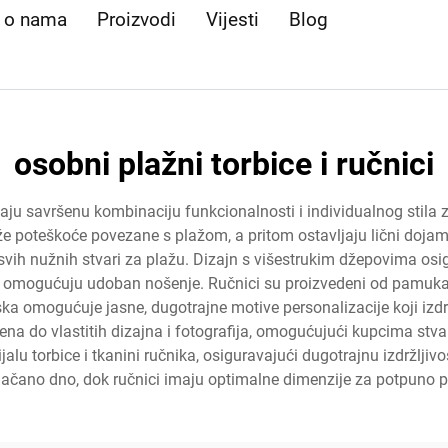
e o nama
Proizvodi
Vijesti
Blog
osobni plažni torbice i ručnici
jaju savršenu kombinaciju funkcionalnosti i individualnog stila za
rže poteškoće povezane s plažom, a pritom ostavljaju lični doja
svih nužnih stvari za plažu. Dizajn s višestrukim džepovima os
čke omogućuju udoban nošenje. Ručnici su proizvedeni od pamuka 
ska omogućuje jasne, dugotrajne motive personalizacije koji izd
a do vlastitih dizajna i fotografija, omogućujući kupcima stva
alu torbice i tkanini ručnika, osiguravajući dugotrajnu izdržljiv
jačano dno, dok ručnici imaju optimalne dimenzije za potpuno p