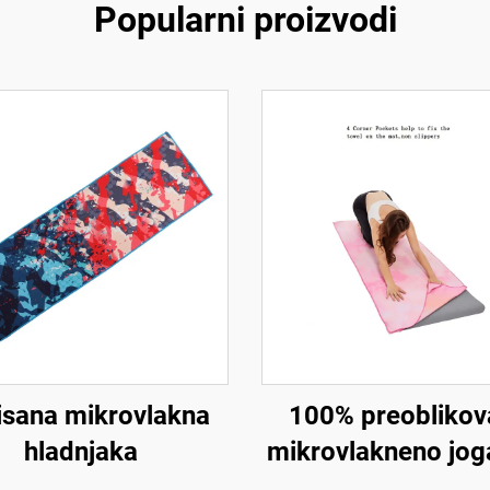
Popularni proizvodi
isana mikrovlakna
100% preoblikov
hladnjaka
mikrovlakneno jog
krpice