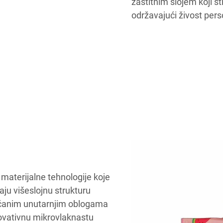
zaštitnim slojem koji šti
održavajući živost pers
 materijalne tehnologije koje
aju višeslojnu strukturu
ačanim unutarnjim oblogama
novativnu mikrovlaknastu