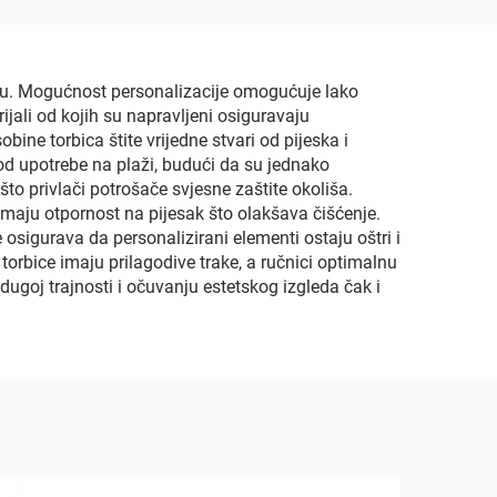
lažu. Mogućnost personalizacije omogućuje lako
jali od kojih su napravljeni osiguravaju
bine torbica štite vrijedne stvari od pijeska i
je od upotrebe na plaži, budući da su jednako
 što privlači potrošače svjesne zaštite okoliša.
i imaju otpornost na pijesak što olakšava čišćenje.
osigurava da personalizirani elementi ostaju oštri i
orbice imaju prilagodive trake, a ručnici optimalnu
dugoj trajnosti i očuvanju estetskog izgleda čak i