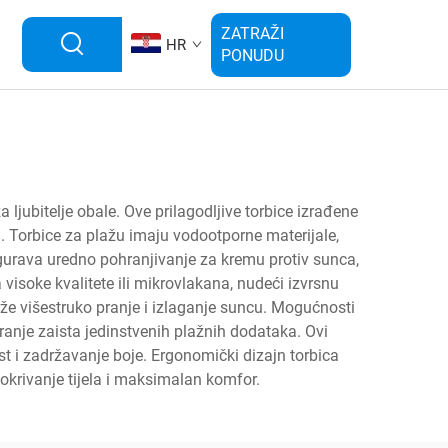
ZATRAŽI
HR
PONUDU
 ljubitelje obale. Ove prilagodljive torbice izrađene
m. Torbice za plažu imaju vodootporne materijale,
igurava uredno pohranjivanje za kremu protiv sunca,
visoke kvalitete ili mikrovlakana, nudeći izvrsnu
rže višestruko pranje i izlaganje suncu. Mogućnosti
ranje zaista jedinstvenih plažnih dodataka. Ovi
ost i zadržavanje boje. Ergonomički dizajn torbica
okrivanje tijela i maksimalan komfor.