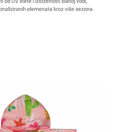
ti od UV štete i izloženosti slanoj vodi,
onaliziranih elemenata kroz više sezona.