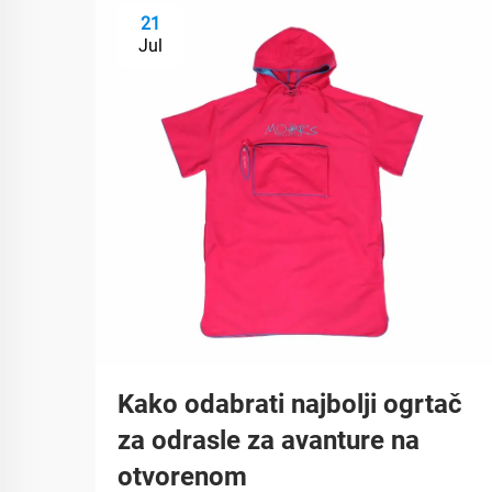
21
Jul
Kako odabrati najbolji ogrtač
za odrasle za avanture na
otvorenom