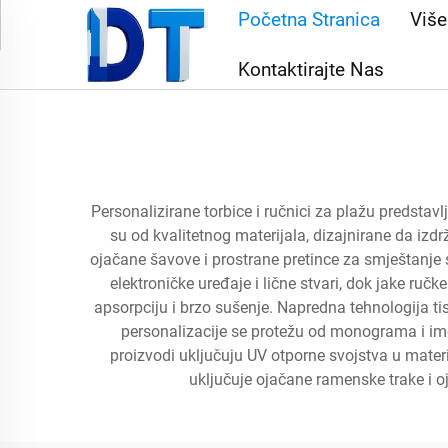
Početna Stranica
Viš
Kontaktirajte Nas
Personalizirane torbice i ručnici za plažu predstavl
su od kvalitetnog materijala, dizajnirane da izd
ojačane šavove i prostrane pretince za smještanje 
elektroničke uređaje i lične stvari, dok jake ru
apsorpciju i brzo sušenje. Napredna tehnologija ti
personalizacije se protežu od monograma i imen
proizvodi uključuju UV otporne svojstva u materij
uključuje ojačane ramenske trake i o