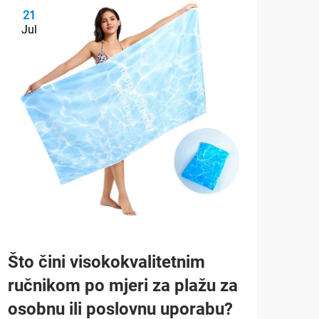
21
2
Jul
Ju
Što čini visokokvalitetnim
Pov
ručnikom po mjeri za plažu za
Pos
osobnu ili poslovnu uporabu?
Po 