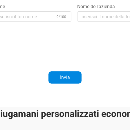
me
Nome dell'azienda
0/100
Invia
iugamani personalizzati econo