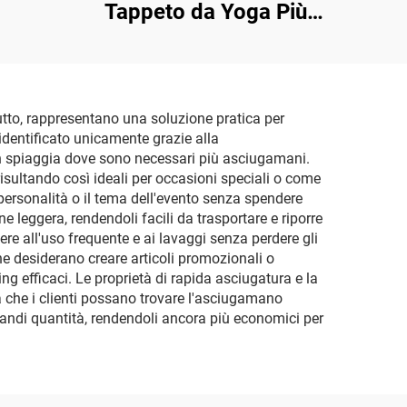
Tappeto da Yoga Più
Venduto
utto, rappresentano una soluzione pratica per
dentificato unicamente grazie alla
e in spiaggia dove sono necessari più asciugamani.
isultando così ideali per occasioni speciali o come
 personalità o il tema dell'evento senza spendere
 leggera, rendendoli facili da trasportare e riporre
ere all'uso frequente e ai lavaggi senza perdere gli
he desiderano creare articoli promozionali o
g efficaci. Le proprietà di rapida asciugatura e la
ra che i clienti possano trovare l'asciugamano
grandi quantità, rendendoli ancora più economici per