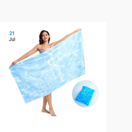
21
2
Jul
Ju