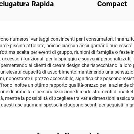
ciugatura Rapida
Compact
frono numerosi vantaggi convincenti per i consumatori. Innanzit
 aree piscina affollate, poiché ciascun asciugamano può essere i
n'ottima scelta per eventi di gruppo, riunioni di famiglia o fest
cessori funzionali per la spiaggia e souvenir personalizzati, r
permettendo ai clienti di creare design che rispecchiano la loro
ce un'elevata capacità di assorbimento mantenendo una sensazione
i, nonostante il prezzo accessibile, significa che possono resist
ffrono inoltre un ottimo rapporto qualità-prezzo per le aziende c
 di praticità e personalizzazione li rende strumenti di marketin
tà, mentre la possibilità di scegliere tra varie dimensioni assicu
ta, questi asciugamani spesso includgono sconti per acquisti in 