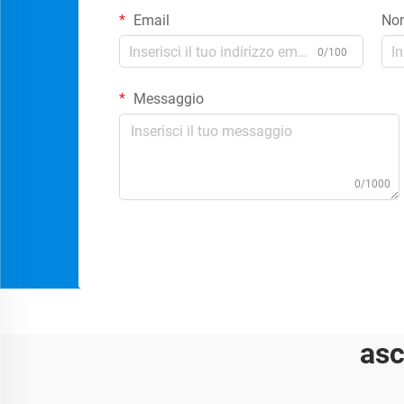
Email
No
0/100
Messaggio
0/1000
asc