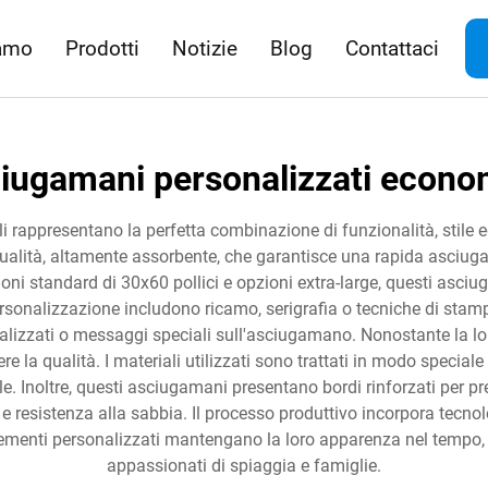
iamo
Prodotti
Notizie
Blog
Contattaci
iugamani personalizzati econo
i rappresentano la perfetta combinazione di funzionalità, stile
 qualità, altamente assorbente, che garantisce una rapida asciuga
i standard di 30x60 pollici e opzioni extra-large, questi asciu
 personalizzazione includono ricamo, serigrafia o tecniche di st
zzati o messaggi speciali sull'asciugamano. Nonostante la lo
 qualità. I materiali utilizzati sono trattati in modo speciale
. Inoltre, questi asciugamani presentano bordi rinforzati per pr
 e resistenza alla sabbia. Il processo produttivo incorpora tecno
elementi personalizzati mantengano la loro apparenza nel tempo, 
appassionati di spiaggia e famiglie.