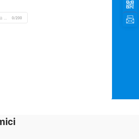
0/200
mici