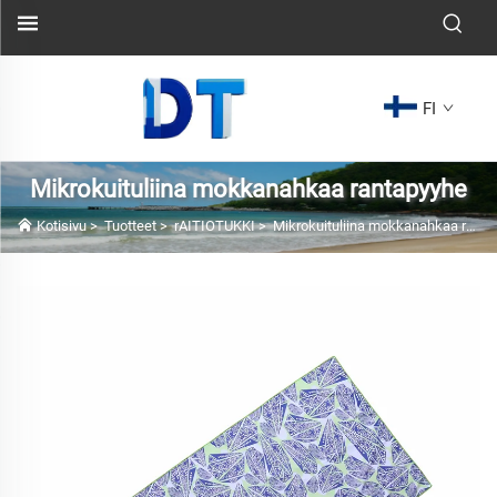
FI
Mikrokuituliina mokkanahkaa rantapyyhe
Kotisivu
>
Tuotteet
>
rAITIOTUKKI
>
Mikrokuituliina mokkanahkaa rantapyyhe