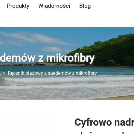
Produkty
Wiadomości
Blog
edemów z mikrofibry
J
>
Ręcznik plażowy z suedemów z mikrofibry
Cyfrowo nad