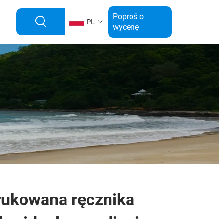
Poproś o
PL
wycenę
rukowana ręcznika