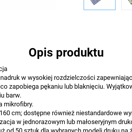
Opis produktu
cja
nadruk w wysokiej rozdzielczości zapewniający
 zapobiega pękaniu lub blaknięciu. Wyjątko
u barw.
 mikrofibry.
 160 cm; dostępne również niestandardowe wy
jalizacja w jednorazowym lub małoseryjnym dr
 od 50 sztuk dla wybranych modeli druku na żą