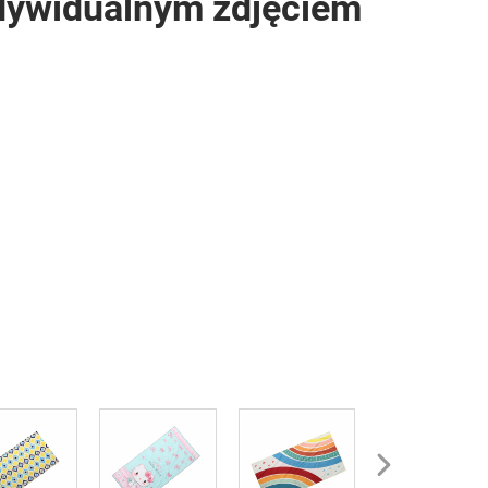
ndywidualnym zdjęciem