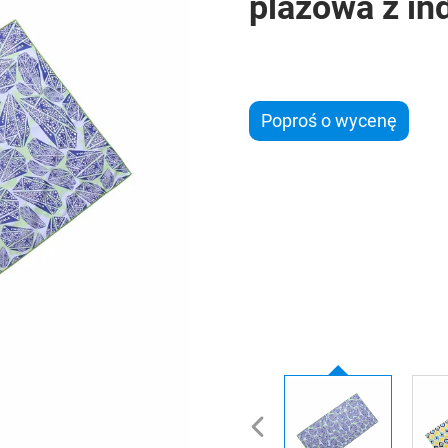
plażowa z i
Poproś o wycenę