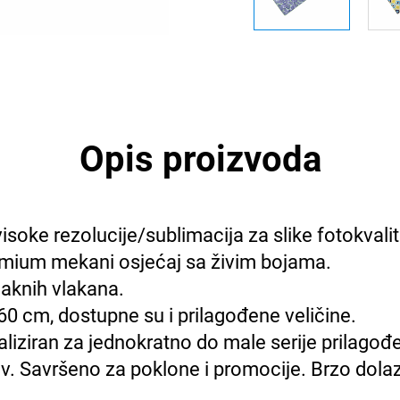
Opis proizvoda
 visoke rezolucije/sublimacija za slike fotokvali
 Premium mekani osjećaj sa živim bojama.
laknih vlakana.
60 cm, dostupne su i prilagođene veličine.
jaliziran za jednokratno do male serije prilag
v. Savršeno za poklone i promocije. Brzo dolaz