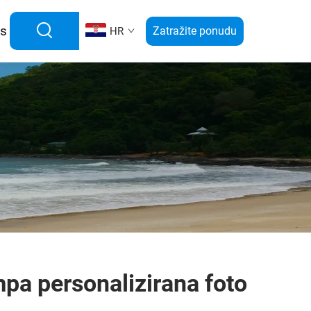
as
Zatražite ponudu
HR
mpa personalizirana foto