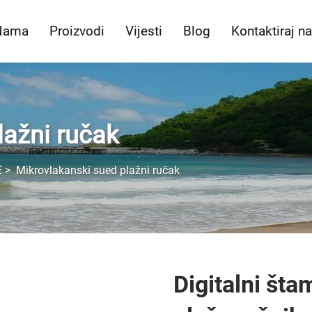
Nama
Proizvodi
Vijesti
Blog
Kontaktiraj n
lažni ručak
E
>
Mikrovlakanski sued plažni ručak
Digitalni šta