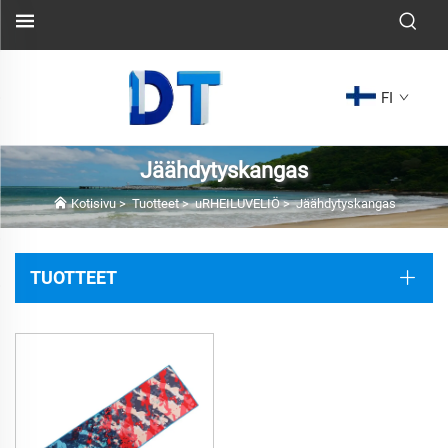
FI
Jäähdytyskangas
Kotisivu
>
Tuotteet
>
uRHEILUVELIÖ
>
Jäähdytyskangas
TUOTTEET