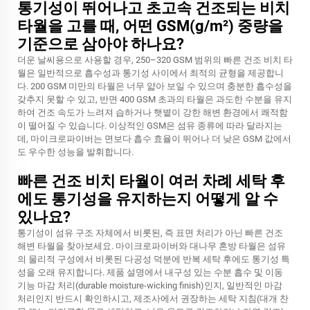
통기성이 뛰어나고 초고속 건조되는 비치
타월을 고를 때, 어떤 GSM(g/m²) 중량을
기준으로 삼아야 하나요?
더운 날씨용으로 사용할 경우, 250–320 GSM 범위의 빠른 건조 비치 타
월은 일반적으로 흡수성과 통기성 사이에서 최적의 균형을 제공합니
다. 200 GSM 미만의 타월은 너무 얇아 보일 수 있으며 충분한 흡수성을
갖추지 못할 수 있고, 반면 400 GSM 초과의 타월은 과도한 수분을 유지
하여 건조 속도가 느려져 습하거나 햇볕이 강한 해변 환경에서 쾌적함
이 떨어질 수 있습니다. 이상적인 GSM은 섬유 종류에 따라 달라지는
데, 마이크로파이버는 면보다 흡수 효율이 뛰어나 더 낮은 GSM 값에서
도 우수한 성능을 발휘합니다.
빠른 건조 비치 타월이 여러 차례 세탁 후
에도 통기성을 유지하는지 어떻게 알 수
있나요?
통기성이 섬유 구조 자체에서 비롯된, 즉 표면 처리가 아닌 빠른 건조
해변 타월을 찾아보세요. 마이크로파이버와 대나무 혼방 타월은 섬유
의 물리적 구성에서 비롯된 다공성 덕분에 반복 세탁 후에도 통기성 특
성을 오래 유지합니다. 제품 설명에서 내구성 있는 수분 흡수 및 이동
기능 마감 처리(durable moisture-wicking finish)인지, 일반적인 마감
처리인지 반드시 확인하시고, 제조사에서 권장하는 세탁 지침(대개 찬