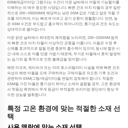
GSM(제곱미터당 그램수)는 수건이 더운 날씨에서 어떻게 기능할지를
이해하는 데 매우 중요한 사양입니다. 빠른 건조 비치 타월의 경우 일반
적으로 200~350GSM에 해당하는 낮은 GSM 값은 가볍고 얇은 직물 구
조를 의미하며, 이는 빠르게 마르고 공기 순환이 원활합니다. 반면, 높
은 GSM 수건은 부드럽고 흡수력이 뛰어나지만, 통기성과 건조 속도는
상대적으로 떨어집니다.
더운 맑은 날씨에서 최대한의 쾌적함을 누리려면, 250~320GSM 범위
의 빠른 건조 비치 타월이 이상적인 균형을 이룹니다. 이들은 수영 후
신체를 효과적으로 말릴 만큼 충분히 흡수력이 있으며, 동시에 짧은 시
간 내에 스스로 마를 만큼 가볍기 때문에, 무거운 타월에서 흔히 발생하
는 습기와 열 축적으로 인한 불쾌감을 방지합니다.
해변 리조트, 워터파크 또는 야외 호스피탈리티 시설을 위해 빠른 건조
속성의 해변 타월을 도매 구매하려는 구매자들은 의도한 기후 조건과
관련하여 GSM(그램/제곱미터)을 면밀히 검토해야 합니다. 적절한
GSM을 가진 타월은 통기성이 뛰어난 소재와 결합될 경우, 고온 환경에
서 착용감 측면에서 무게 등급이 부적절한 프리미엄 원단보다 항상 우
수한 성능을 발휘합니다.
특정 고온 환경에 맞는 적절한 소재 선
택
사용 맥락에 맞는 소재 선택