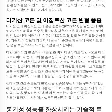
과 현대 섬유 공학의 성능 특성을 결합한 하이브리드 소재입니다. 이러
한 혼방 직물은 ‘자연스러움’이 주요 판매 포인트인 프리미엄 리조트 및
웰니스 시장에서 특히 인기가 높습니다.
터키산 코튼 및 이집트산 코튼 변형 품종
터키산 면과 이집트산 면과 같은 장섬유면(varieties)은 일반 면에 비해
뛰어난 부드러움과 우수한 통기성을 갖춘 수건을 생산하는 것으로 알
려져 있습니다. 이러한 긴 섬유는 매끄럽고 덜 밀도 높은 직물을 형성하
여, 기존 테리 천보다 약간 더 나은 공기 순환을 가능하게 하면서도 천
연 섬유 수건 특유의 익숙한 촉감을 유지합니다.
다만, 프리미엄 면 소재의 빠른 건조 비치 타월이라도 일반적으로 마이
크로파이버 제품에 비해 물 흡수량이 더 많고 건조 속도가 느립니다. 따
라서 매우 무더운 날씨에는 면 타월이 더 빨리 무거워지고 불편함을 유
발할 수 있습니다. 면 기반 빠른 건조 비치 타월을 제조하는 브랜드들은
보통 무게를 줄이고 건조 시간을 단축하기 위해 페슈테말(peshtemal)
또는 푸타(fouta) 스타일과 같은 얇고 평직 구조를 채택합니다.
절대적인 건조 속도보다 천연 섬유 인증을 우선시하는 구매자에게, 잘
짜여진 장섬유면 소재의 빠른 건조 비치 타월은 특히 천연 소재가 프리
미엄 가격을 형성하는 시장 및 더운 건조한 기후로 인해 공기 중 자연
건조가 빨라지는 지역에서 실용적인 선택이 될 수 있다.
통기성 성능을 향상시키는 기술적 특