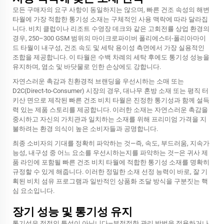
모든 구매자의 요구 사항이 동일하지는 않으며, 빠른 건조 속성의 해변
타월에 가장 적합한 통기성 소재는 구체적인 사용 맥락에 따라 달라집
니다. 비치 클럽이나 리조트 수영장 데크와 같은 고회전률 상업 환경의
경우, 250–300 GSM 범위의 마이크로파이버 폴리에스터-폴리아마이
드 타월이 내구성, 건조 속도 및 세탁 용이성 측면에서 가장 실용적인
조합을 제공합니다. 이 타월은 수백 차례의 세탁 후에도 통기성 성능을
유지하며, 염소 및 바닷물로 인한 손상에도 강합니다.
자연스러운 촉감과 친환경적 브랜딩을 우선시하는 소매 또는
D2C(Direct-to-Consumer) 시장의 경우, 대나무 혼방 소재 또는 평직 터
키산 면으로 제작된 빠른 건조 비치 타월은 진정한 통기성과 함께 설득
력 있는 제품 스토리를 제공합니다. 이러한 소재는 자연스러운 촉감을
중시하고 자신의 가치관과 일치하는 소재를 위해 프리미엄 가격을 지
불하려는 환경 의식이 높은 소비자들과 공명합니다.
최종 소비자의 기대를 정확히 파악하는 것—즉, 속도, 부드러움, 지속가
능성, 내구성 중 어느 요소를 우선시하는지를 파악하는 것—은 귀사 제
품 라인에 포함될 빠른 건조 비치 타월에 적합한 통기성 소재를 명확히
규정할 수 있게 해줍니다. 이러한 정밀한 소재 선정 능력이 바로, 잘 기
획된 비치 섬유 프로그램과 일반적인 상품화 조달 방식을 구분짓는 핵
심 요소입니다.
장기 성능 및 통기성 유지
통기성은 정적인 특성이 아닙니다—부적절한 관리 방법을 적용하거나