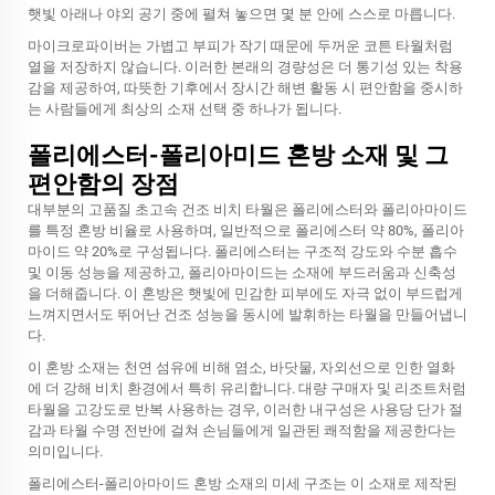
햇빛 아래나 야외 공기 중에 펼쳐 놓으면 몇 분 안에 스스로 마릅니다.
마이크로파이버는 가볍고 부피가 작기 때문에 두꺼운 코튼 타월처럼
열을 저장하지 않습니다. 이러한 본래의 경량성은 더 통기성 있는 착용
감을 제공하여, 따뜻한 기후에서 장시간 해변 활동 시 편안함을 중시하
는 사람들에게 최상의 소재 선택 중 하나가 됩니다.
폴리에스터-폴리아미드 혼방 소재 및 그
편안함의 장점
대부분의 고품질 초고속 건조 비치 타월은 폴리에스터와 폴리아마이드
를 특정 혼방 비율로 사용하며, 일반적으로 폴리에스터 약 80%, 폴리아
마이드 약 20%로 구성됩니다. 폴리에스터는 구조적 강도와 수분 흡수
및 이동 성능을 제공하고, 폴리아마이드는 소재에 부드러움과 신축성
을 더해줍니다. 이 혼방은 햇빛에 민감한 피부에도 자극 없이 부드럽게
느껴지면서도 뛰어난 건조 성능을 동시에 발휘하는 타월을 만들어냅니
다.
이 혼방 소재는 천연 섬유에 비해 염소, 바닷물, 자외선으로 인한 열화
에 더 강해 비치 환경에서 특히 유리합니다. 대량 구매자 및 리조트처럼
타월을 고강도로 반복 사용하는 경우, 이러한 내구성은 사용당 단가 절
감과 타월 수명 전반에 걸쳐 손님들에게 일관된 쾌적함을 제공한다는
의미입니다.
폴리에스터-폴리아마이드 혼방 소재의 미세 구조는 이 소재로 제작된