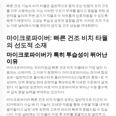
빠른 건조 기능의 비치 타월은 일반적으로 평직 또는 반평직 조직 구조
를 자주 사용하는데, 이는 이러한 구조가 무게를 줄이고 증발을 위한 표
면적을 늘리며 주변 공기가 직물과 더 자유롭게 상호작용할 수 있도록
해주기 때문이다. 고성능 투습성 섬유와 결합될 경우, 이러한 조직 구조
는 더운 날씨에서 타월 전반의 냉각 및 건조 성능을 극대화한다.
마이크로파이버: 빠른 건조 비치 타월
의 선도적 소재
마이크로파이버가 특히 투습성이 뛰어난
이유
마이크로파이버는 프리미엄급 빠른 건조 비치 타월에서 가장 널리 사
용되는 소재이며, 그 이유가 분명하다. 마이크로파이버는 초미세 합성
섬유—일반적으로 폴리에스터와 폴리아마이드(나일론)의 혼방—로 구
성되며, 단위 중량당 최대 표면적을 확보하도록 미세한 수준에서 설계
된다. 이 놀라운 표면적이 바로 마이크로파이버의 뛰어난 수분 흡수력
과 급속 증발 능력을 부여하는 요인이다.
마이크로파이버 빠른 건조 비치 타월의 섬유는 일반적으로 인간의 머
리카락보다 수십 배 더 가늘어, 모세관 작용을 통해 수분을 직물 내부로
끌어들이고 넓은 내부 표면에 고르게 퍼뜨려 빠르게 증발시킬 수 있습
니다. 더운 날씨에는 이 타월이 수영 후 피부를 효율적으로 말려주고,