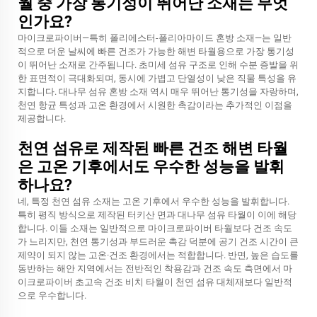
월 중 가장 통기성이 뛰어난 소재는 무엇
인가요?
마이크로파이버—특히 폴리에스터-폴리아마이드 혼방 소재—는 일반
적으로 더운 날씨에 빠른 건조가 가능한 해변 타월용으로 가장 통기성
이 뛰어난 소재로 간주됩니다. 초미세 섬유 구조로 인해 수분 증발을 위
한 표면적이 극대화되며, 동시에 가볍고 단열성이 낮은 직물 특성을 유
지합니다. 대나무 섬유 혼방 소재 역시 매우 뛰어난 통기성을 자랑하며,
천연 항균 특성과 고온 환경에서 시원한 촉감이라는 추가적인 이점을
제공합니다.
천연 섬유로 제작된 빠른 건조 해변 타월
은 고온 기후에서도 우수한 성능을 발휘
하나요?
네, 특정 천연 섬유 소재는 고온 기후에서 우수한 성능을 발휘합니다.
특히 평직 방식으로 제작된 터키산 면과 대나무 섬유 타월이 이에 해당
합니다. 이들 소재는 일반적으로 마이크로파이버 타월보다 건조 속도
가 느리지만, 천연 통기성과 부드러운 촉감 덕분에 공기 건조 시간이 큰
제약이 되지 않는 고온·건조 환경에서는 적합합니다. 반면, 높은 습도를
동반하는 해안 지역에서는 전반적인 착용감과 건조 속도 측면에서 마
이크로파이버 초고속 건조 비치 타월이 천연 섬유 대체재보다 일반적
으로 우수합니다.