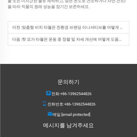
물 또는 미지근한 물로 세탁하고, 낮은 온도로 건조하거나 자연 건조)
을 따라 직물의 원래 성능을 장기간 보존하세요.
이전 :
맞춤형 비치 타월은 친환경 브랜딩 이니셔티브를 어떻게 지원하나요?
다음 :
핫 요가 타월은 운동 중 정렬 및 자세 개선에 어떻게 도움을 주나요?
문의하기
전화:
+86-13962544826
전화번호:
+86-13962544826
메일:
[email protected]
메시지를 남겨주세요