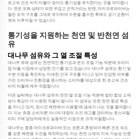
초고속 건조 비치 타월이 젖어도 통기성을 유지한다는 것을 의미합니
다. 면은 포화 상태가 되면 무겁고 끈적거리는 반면, 마이크로파이버는
열린 조직 구조를 그대로 유지하여 수분을 흡수한 후에도 공기 순환이
계속 이루어질 수 있습니다.
통기성을 지원하는 천연 및 반천연 섬
유
대나무 섬유와 그 열 조절 특성
대나무 유래 섬유는 천연적인 통기성과 온도 조절 기능 덕분에 프리미
엄 타월 시장에서 상당한 인기를 얻고 있습니다. 대나무 섬유는 환기 및
수분 이동을 촉진하는 미세한 간극 구조를 지니고 있어 민감한 피부를
가진 소비자나 친환경을 중시하는 소비자를 대상으로 한 초고속 건조
비치 타월에 매우 적합합니다.
더운 날씨에는 대나무 섬유의 천연 열 조절 기능 덕분에 일반 합성 소재
보다 촉감이 더 시원한 직물이 됩니다. 이 섬유는 또한 천연 항균 특성
을 지니고 있어, 장시간 해변에서 사용할 때 냄새가 나는 것을 줄여줍니
다. 이는 최종 소비자뿐 아니라 대량의 수건 재고를 관리하는 호스피탈
리티 구매 담당자에게도 실용적인 이점으로 크게 어필합니다.
대나무는 종종 마이크로파이버 또는 코튼과 혼방되어 빠른 건조 속도
를 갖춘 해변용 수건을 제작하는데, 이는 천연 소재의 지속 가능성 인증