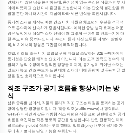
인체가 더 많은 땀을 분비하는데, 통기성이 없는 수건은 직물과 피부 사
이에 따뜻하고 습한 미세 환경을 조성합니다. 이는 단순히 불편함을 유
발할 뿐만 아니라 시간이 지남에 따라 세균 번식을 촉진시킵니다.
통기성 소재로 제작된 빠른 건조 비치 타월은 체표면의 수분을 적극적
으로 흡수하여 신속하게 증발시킵니다. 이러한 증발 냉각 효과는 더운
맑은 날씨에서 적절한 소재 선택이 왜 그렇게 큰 차이를 만드는지에 대
한 주요 이유 중 하나입니다. 수건이 몸과 자신 모두를 더 빨리 말릴수
록, 비치에서의 경험은 그만큼 더 쾌적해집니다.
호텔, 리조트 또는 비치 클럽을 위해 타월을 조달하는 B2B 구매자에게
통기성은 단순한 쾌적성 요소가 아닙니다. 이는 고객 만족도 점수와 타
월의 기능적 수명에 직접적인 영향을 미치며, 통기성이 뛰어난 소재는
밀도가 높고 건조 속도가 느린 대체 소재에 비해 곰팡이 및 곰팡이균 발
생을 훨씬 효과적으로 억제합니다.
직조 구조가 공기 흐름을 향상시키는 방
식
섬유 종류를 넘어서, 직물의 물리적 직조 구조는 타월을 통과하는 공기
량에 상당한 영향을 미칩니다. 웨플 직조(waffle weave)나 평직(flat
weave) 디자인과 같은 개방형 직조 패턴은 직물 표면 전반에 걸쳐 공기
흐름을 촉진하는 작은 통로와 공간을 형성합니다. 반면 전통적인 테리
클로스(terry cloth) 직조는 루프 형태의 빌드업(pile) 내부에 공기를 가
두어 환기보다는 단열 기능을 수행합니다.