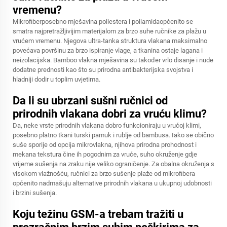
vremenu?
Mikrofiberposebno mješavina poliestera i poliamidaopćenito se
smatra najpretražljivijim materijalom za brzo suhe ručnike za plažu u
vrućem vremenu. Njegova ultra-tanka struktura vlakana maksimalno
povećava površinu za brzo ispiranje vlage, a tkanina ostaje lagana i
neizolacijska. Bamboo vlakna mješavina su također vrlo disanje i nude
dodatne prednosti kao što su prirodna antibakterijska svojstva i
hladniji dodir u toplim uvjetima.
Da li su ubrzani sušni ručnici od
prirodnih vlakana dobri za vruću klimu?
Da, neke vrste prirodnih vlakana dobro funkcioniraju u vrućoj klimi,
posebno platno tkani turski pamuk i rublje od bambusa. Iako se obično
suše sporije od opcija mikrovlakna, njihova prirodna prohodnost i
mekana tekstura čine ih pogodnim za vruće, suho okruženje gdje
vrijeme sušenja na zraku nije veliko ograničenje. Za obalna okruženja s
visokom vlažnošću, ručnici za brzo sušenje plaže od mikrofibera
općenito nadmašuju alternative prirodnih vlakana u ukupnoj udobnosti
i brzini sušenja.
Koju težinu GSM-a trebam tražiti u