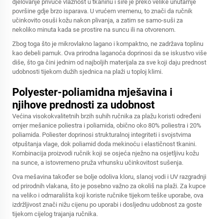
djelovanje privuče vlažnost u tkaninu i šire je preko velike unutarnje
površine gdje brzo isparava. U vrućem vremenu, to znači da ručnik
učinkovito osuši kožu nakon plivanja, a zatim se samo-suši za
nekoliko minuta kada se prostire na suncu ili na otvorenom.
Zbog toga što je mikrovlakno lagano i kompaktno, ne zadržava toplinu
kao debeli pamuk. Ova prirodna laganoća doprinosi da se iskustvo više
diše, što ga čini jednim od najboljih materijala za sve koji daju prednost
udobnosti tijekom dužih sjednica na plaži u toploj klimi.
Polyester-poliamidna mješavina i
njihove prednosti za udobnost
Većina visokokvalitetnih brzih suhih ručnika za plažu koristi određeni
omjer mešanice poliestra i poliamida, obično oko 80% poliestra i 20%
poliamida. Poliester doprinosi strukturalnoj integriteti i svojstvima
otpuštanja vlage, dok poliamid doda mekinoću i elastičnost tkanini.
Kombinacija proizvodi ručnik koji se osjeća nježno na osjetljivu kožu
na sunce, a istovremeno pruža vrhunsku učinkovitost sušenja.
Ova mešavina također se bolje odoliva kloru, slanoj vodi i UV razgradnji
od prirodnih vlakana, što je posebno važno za okoliš na plaži. Za kupce
na veliko i odmarališta koji koriste ručnike tijekom teške uporabe, ova
izdržljivost znači nižu cijenu po uporabi i dosljednu udobnost za goste
tijekom cijelog trajanja ručnika.