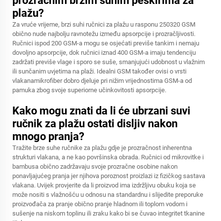
prozračnim brzim suhim peškirima za
plažu?
Za vruće vrijeme, brzi suhi ručnici za plažu u rasponu 250320 GSM
obično nude najbolju ravnotežu između apsorpcije i prozračljivosti.
Ručnici ispod 200 GSM-a mogu se osjećati previše tankim i nemaju
dovoljno apsorpcije, dok ručnici iznad 400 GSM-a imaju tendenciju
zadržati previše vlage i sporo se suše, smanjujući udobnost u vlažnim
ili sunčanim uvjetima na plaži. Idealni GSM također ovisi o vrsti
vlakanamikrofiber dobro djeluje pri nižim vrijednostima GSM-a od
pamuka zbog svoje superiorne učinkovitosti apsorpcije.
Kako mogu znati da li će ubrzani suvi
ručnik za plažu ostati disljiv nakon
mnogo pranja?
Tražite brze suhe ručnike za plažu gdje je prozračnost inherentna
strukturi vlakana, a ne kao površinska obrada. Ručnici od mikrovitke i
bambusa obično zadržavaju svoje prozračne osobine nakon
ponavljajućeg pranja jer njihova poroznost proizlazi iz fizičkog sastava
vlakana. Uvijek provjerite da li proizvod ima izdržljivu obuku koja se
može nositi s vlažnošću u odnosu na standardnu i slijedite preporuke
proizvođača za pranje obično pranje hladnom ili toplom vodom i
sušenje na niskom toplinu ili zraku kako bi se čuvao integritet tkanine