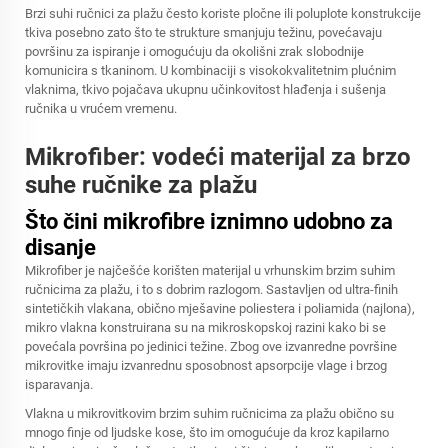
Brzi suhi ručnici za plažu često koriste pločne ili poluplote konstrukcije
tkiva posebno zato što te strukture smanjuju težinu, povećavaju
površinu za ispiranje i omogućuju da okolišni zrak slobodnije
komunicira s tkaninom. U kombinaciji s visokokvalitetnim plućnim
vlaknima, tkivo pojačava ukupnu učinkovitost hlađenja i sušenja
ručnika u vrućem vremenu.
Mikrofiber: vodeći materijal za brzo
suhe ručnike za plažu
Što čini mikrofibre iznimno udobno za
disanje
Mikrofiber je najčešće korišten materijal u vrhunskim brzim suhim
ručnicima za plažu, i to s dobrim razlogom. Sastavljen od ultra-finih
sintetičkih vlakana, obično mješavine poliestera i poliamida (najlona),
mikro vlakna konstruirana su na mikroskopskoj razini kako bi se
povećala površina po jedinici težine. Zbog ove izvanredne površine
mikrovitke imaju izvanrednu sposobnost apsorpcije vlage i brzog
isparavanja.
Vlakna u mikrovitkovim brzim suhim ručnicima za plažu obično su
mnogo finje od ljudske kose, što im omogućuje da kroz kapilarno