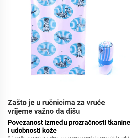
Zašto je u ručnicima za vruće
vrijeme važno da dišu
Povezanost između prozračnosti tkanine
i udobnosti kože
Dišuća tkanina ručnika odnosi se na sposobnost da omogući da zrak i