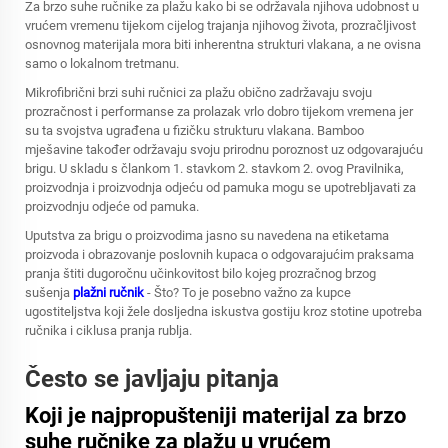
Za brzo suhe ručnike za plažu kako bi se održavala njihova udobnost u
vrućem vremenu tijekom cijelog trajanja njihovog života, prozračljivost
osnovnog materijala mora biti inherentna strukturi vlakana, a ne ovisna
samo o lokalnom tretmanu.
Mikrofibrični brzi suhi ručnici za plažu obično zadržavaju svoju
prozračnost i performanse za prolazak vrlo dobro tijekom vremena jer
su ta svojstva ugrađena u fizičku strukturu vlakana. Bamboo
mješavine također održavaju svoju prirodnu poroznost uz odgovarajuću
brigu. U skladu s člankom 1. stavkom 2. stavkom 2. ovog Pravilnika,
proizvodnja i proizvodnja odjeću od pamuka mogu se upotrebljavati za
proizvodnju odjeće od pamuka.
Uputstva za brigu o proizvodima jasno su navedena na etiketama
proizvoda i obrazovanje poslovnih kupaca o odgovarajućim praksama
pranja štiti dugoročnu učinkovitost bilo kojeg prozračnog brzog
sušenja
plažni ručnik
- Što? To je posebno važno za kupce
ugostiteljstva koji žele dosljedna iskustva gostiju kroz stotine upotreba
ručnika i ciklusa pranja rublja.
Često se javljaju pitanja
Koji je najpropušteniji materijal za brzo
suhe ručnike za plažu u vrućem