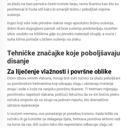
za plažu na bazi pamuka često koriste tanju, ravnu tkaninu kao što su
peshtemal ili fouta stil kako bi smanjili težinu i poboljšali vrijeme
sušenja.
Kupci koji više vole prirodne vlakne nego apsolutnu brzinu sušenja,
dobro tkani dugoglavni pamuk od brze sušenja predstavljaju izuzetan
izbor, osobito na tržištima gdje su prirodni materijali skuplji, a vruća i
suha klima pomaže u bržem sušenju na zraku.
Tehničke značajke koje poboljšavaju
disanje
Za liječenje vlažnosti i površne oblike
Osim izbora sirovih vlakana, mnogi brzi suhi ručnici za plažu poboljšani
su površinskim tretmanima koji odvajaju vlagu i ubrzavaju kretanje
znoja i vode s kože na vanjsku površinu tkanine. Ti tretmani mijenjaju
površinsku napetost vlakana, potičući tekućinu da se širi bočno preko
ručnika umjesto da se skupi na jednom mjestu, što dramatično
ubrzava isparavanje.
U vrućem vremenu, ovo ponašanje je posebno korisno. Kada ležite na
ručniku ili ga koristite za oblaganje tijela, tretirana površina aktivno radi
na tome da vas drži sušim tako što neprestano odbacuje vlagu od