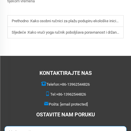
tijekom vremena
Prethodno :
Kako osobni ručnici za plažu podupiru ekološke inicijative brendiranja?
Sljedeće :
Kako vrući yoga ručnik poboljšava poravnanost i držanje tijekom vježbanja?
KONTAKTIRAJTE NAS
Telefon:
+86-13962544826
Tel:
+86-13962544826
Pošta:
[email protected]
OSTAVITE NAM PORUKU