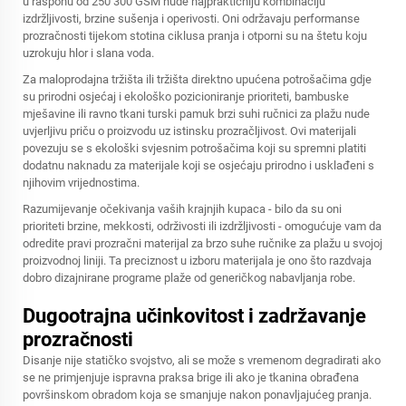
u rasponu od 250 300 GSM nude najpraktičniju kombinaciju
izdržljivosti, brzine sušenja i operivosti. Oni održavaju performanse
prozračnosti tijekom stotina ciklusa pranja i otporni su na štetu koju
uzrokuju hlor i slana voda.
Za maloprodajna tržišta ili tržišta direktno upućena potrošačima gdje
su prirodni osjećaj i ekološko pozicioniranje prioriteti, bambuske
mješavine ili ravno tkani turski pamuk brzi suhi ručnici za plažu nude
uvjerljivu priču o proizvodu uz istinsku prozračljivost. Ovi materijali
povezuju se s ekološki svjesnim potrošačima koji su spremni platiti
dodatnu naknadu za materijale koji se osjećaju prirodno i usklađeni s
njihovim vrijednostima.
Razumijevanje očekivanja vaših krajnjih kupaca - bilo da su oni
prioriteti brzine, mekkosti, održivosti ili izdržljivosti - omogućuje vam da
odredite pravi prozračni materijal za brzo suhe ručnike za plažu u svojoj
proizvodnoj liniji. Ta preciznost u izboru materijala je ono što razdvaja
dobro dizajnirane programe plaže od generičkog nabavljanja robe.
Dugootrajna učinkovitost i zadržavanje
prozračnosti
Disanje nije statičko svojstvo, ali se može s vremenom degradirati ako
se ne primjenjuje ispravna praksa brige ili ako je tkanina obrađena
površinskom obradom koja se smanjuje nakon ponavljajućeg pranja.