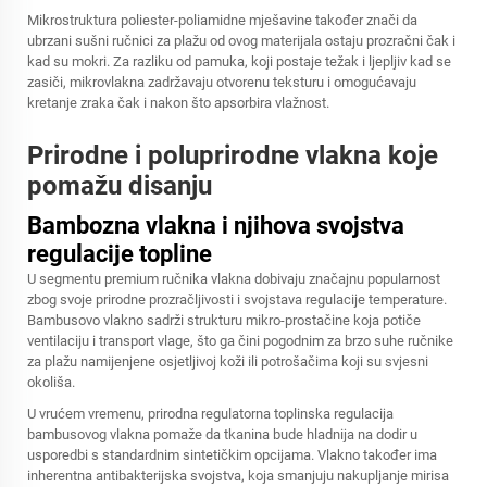
Mikrostruktura poliester-poliamidne mješavine također znači da
ubrzani sušni ručnici za plažu od ovog materijala ostaju prozračni čak i
kad su mokri. Za razliku od pamuka, koji postaje težak i ljepljiv kad se
zasiči, mikrovlakna zadržavaju otvorenu teksturu i omogućavaju
kretanje zraka čak i nakon što apsorbira vlažnost.
Prirodne i poluprirodne vlakna koje
pomažu disanju
Bambozna vlakna i njihova svojstva
regulacije topline
U segmentu premium ručnika vlakna dobivaju značajnu popularnost
zbog svoje prirodne prozračljivosti i svojstava regulacije temperature.
Bambusovo vlakno sadrži strukturu mikro-prostačine koja potiče
ventilaciju i transport vlage, što ga čini pogodnim za brzo suhe ručnike
za plažu namijenjene osjetljivoj koži ili potrošačima koji su svjesni
okoliša.
U vrućem vremenu, prirodna regulatorna toplinska regulacija
bambusovog vlakna pomaže da tkanina bude hladnija na dodir u
usporedbi s standardnim sintetičkim opcijama. Vlakno također ima
inherentna antibakterijska svojstva, koja smanjuju nakupljanje mirisa