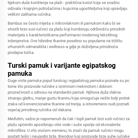
tijekom duže korištenja na plaži - praktična korist koja se snažno
odzvala i krajnjim potrošačima i kupcima ugostiteljstva koji upravljaju
velikim zalihama ručnika.
Bambus se često miješa s mikrovlaknom ili pamukom kako bi se
stvorili brzo suvi ručnici za plažu koji kombinuju održivošću prirodnih
materijala s karakteristikama performansi modernog tekstilnog
inženjerstva. Ove hibridne tkanine posebno su popularne na tržištu
vrhunskih odmarališta i wellness-a gdje je doživljena prirodnoća
prodajna točka.
Turski pamuk i varijante egipatskog
pamuka
Duge vrste pamuka poput turskog i egipatskog pamuka poznate su po
tome što proizvode ručnike s iznimnom mekinotom i dobrom
prozračivosti u odnosu na standardni pamuk. Njihova duža vlakna
stvaraju glatku, manje gustu tkaninu koja omogućuje nešto bolji protok
zraka od konvencionalne tkanine od trerija, a istovremeno nudi poznati
osjećaj prirodnog ručnika od vlakana.
Međutim, važno je napomenuti da čak i topli pamuk brzi suši ručnici za
plažu općenito apsorbiraju više vode i suše sporije od ekvivalenta
mikrofibra. U vrlo vrućem vremenu, to znači da pamuk ručnici mogu
postati teški i neugodni brže. Brendovi koji proizvode brze suhe ručnike