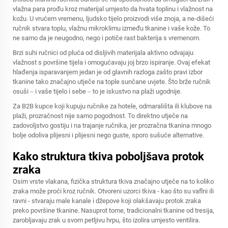
vlažna para prođu kroz materijal umjesto da hvata toplinu i vlažnost na
kožu. U vrućem vremenu, ljudsko tijelo proizvodi više znoja, a ne-dišeći
ručnik stvara toplu, vlažnu mikroklimu između tkanine i vaše kože. To
ne samo da je neugodno, nego i potiče rast bakterija s vremenom.
Brzi suhi ručnici od pluća od disljivih materijala aktivno odvajaju
vlažnost s površine tijela i omogućavaju joj brzo ispiranje. Ovaj efekat
hlađenja isparavanjem jedan je od glavnih razloga zašto pravi izbor
tkanine tako značajno utječe na tople sunčane uvjete. Što brže ručnik
osuši ‒ i vaše tijelo i sebe ‒ to je iskustvo na plaži ugodnije.
Za B2B kupce koji kupuju ručnike za hotele, odmarališta ili klubove na
plaži, prozračnost nije samo pogodnost. To direktno utječe na
zadovoljstvo gostiju i na trajanje ručnika, jer prozračna tkanina mnogo
bolje odoliva plijesni i plijesni nego guste, sporo sušuće alternative.
Kako struktura tkiva poboljšava protok
zraka
Osim vrste vlakana, fizička struktura tkiva značajno utječe na to koliko
zraka može proći kroz ručnik. Otvoreni uzorci tkiva - kao što su vaflni ili
ravni - stvaraju male kanale i džepove koji olakšavaju protok zraka
preko površine tkanine. Nasuprot tome, tradicionalni tkanine od tresija,
zarobljavaju zrak u svom petljivu hrpu, što izolira umjesto ventilira.