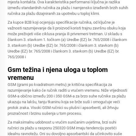
mjesta kontakta. Ova karakteristika performansi ključna je razlika
između standardnih ručnika za plažu i namjensko izrađenih brzih suhih
ručnika za plažu dizajniranih za upotrebu u toploj klimi.
Za kupce B2B koji ocjenjuju specifikacije ručnika, od ključne je
važnosti razumijevanje da li proizvod koristi trajnu završnu obuku koja
može preživjeti više ciklusa pranja ili privremeni tretman. U skladu s
člankom 3. stavkom 1. točkom (a) Uredbe (EZ) br. 765/2008 i člankom
3. stavkom (b) Uredbe (EZ) br. 765/2008 i člankom 3. stavkom (b)
Uredbe (EZ) br. 765/2008 i člankom 3. stavkom (b) Uredbe (EZ) br.
765/2008 i
Gsm težina i njena uloga u toplom
vremenu
GSM (grami po kvadratnom metru) je kritična specifikacija za
razumijevanje kako će ručnik raditi u vrućem vremenu. Niže vrijednosti
GSM-a obično između 200 i 350 GSM-a za brzo suhe ručnike za plažu
ukazuju na lakšu, tanju tkaninu koja se brže suši i omogućuje veći
protok zraka. Visoki GSM ručnici su plušni i apsorbenti, ali žrtvuju
prozračnost i brzinu sušenja u tom procesu.
Za maksimalnu udobnost u vrućim sunčanim uvjetima, brzi suhi
ručnici za plažu u rasponu 250320 GSM imaju tendenciju postići
idealnu ravnotežu. Oni su dovoljno apsorbantski da učinkovito suše