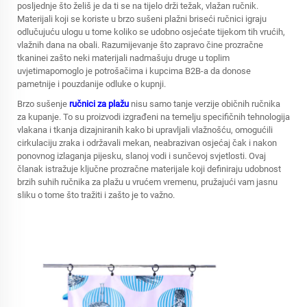
posljednje što želiš je da ti se na tijelo drži težak, vlažan ručnik.
Materijali koji se koriste u
brzo sušeni plažni briseći ručnici
igraju
odlučujuću ulogu u tome koliko se udobno osjećate tijekom tih vrućih,
vlažnih dana na obali. Razumijevanje što zapravo čine prozračne
tkaninei zašto neki materijali nadmašuju druge u toplim
uvjetimapomoglo je potrošačima i kupcima B2B-a da donose
pametnije i pouzdanije odluke o kupnji.
Brzo sušenje
ručnici za plažu
nisu samo tanje verzije običnih ručnika
za kupanje. To su proizvodi izgrađeni na temelju specifičnih tehnologija
vlakana i tkanja dizajniranih kako bi upravljali vlažnošću, omogućili
cirkulaciju zraka i održavali mekan, neabrazivan osjećaj čak i nakon
ponovnog izlaganja pijesku, slanoj vodi i sunčevoj svjetlosti. Ovaj
članak istražuje ključne prozračne materijale koji definiraju udobnost
brzih suhih ručnika za plažu u vrućem vremenu, pružajući vam jasnu
sliku o tome što tražiti i zašto je to važno.