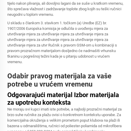
tijelo nakon plivanja, ali dovoljno lagani da se suše u kratkom vremenu,
što sprečava vlažnost i zadržavanje toplote zbog kojih su teški ručnici
neugodni u toplom vremenu.
U skladu s člankom 3. stavkom 1. točkom (a) Uredbe (EZ) br.
1907/2006 Europska komisija je odlučila o uvođenju mjera za
utvrđivanje mjera za utvrđivanje mjera za utvrđivanje mjera za
utvrđivanje mjera za utvrđivanje mjera za utvrđivanje mjera za
utvrđivanje mjera za utvr Ručnik s pravom GSM-om u kombinaciji s
pravom prozračnom materijalom dosljedno će nadmašiti vrhunsku
tkaninu u pogrešnoj težini kada je u pitanju udobnost u vrućem
vremenu.
Odabir pravog materijala za vaše
potrebe u vrućem vremenu
Odgovarajući materijal Izbor materijala
za upotrebu konteksta
Ne moraju svi kupci imati iste potrebe, a najbolji prozračni materijal za
brzo suhe ručnike za plažu ovisi o konkretnom kontekstu uporabe. Za
komercijalna okruženja s velikim prometom poput klubova na plaži ili
bazena u odmaralištima, ručnici od poliester-poliamida od mikrofibera