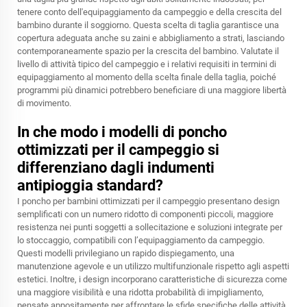
tenere conto dell'equipaggiamento da campeggio e della crescita del
bambino durante il soggiorno. Questa scelta di taglia garantisce una
copertura adeguata anche su zaini e abbigliamento a strati, lasciando
contemporaneamente spazio per la crescita del bambino. Valutate il
livello di attività tipico del campeggio e i relativi requisiti in termini di
equipaggiamento al momento della scelta finale della taglia, poiché
programmi più dinamici potrebbero beneficiare di una maggiore libertà
di movimento.
In che modo i modelli di poncho
ottimizzati per il campeggio si
differenziano dagli indumenti
antipioggia standard?
I poncho per bambini ottimizzati per il campeggio presentano design
semplificati con un numero ridotto di componenti piccoli, maggiore
resistenza nei punti soggetti a sollecitazione e soluzioni integrate per
lo stoccaggio, compatibili con l’equipaggiamento da campeggio.
Questi modelli privilegiano un rapido dispiegamento, una
manutenzione agevole e un utilizzo multifunzionale rispetto agli aspetti
estetici. Inoltre, i design incorporano caratteristiche di sicurezza come
una maggiore visibilità e una ridotta probabilità di impigliamento,
pensate appositamente per affrontare le sfide specifiche delle attività