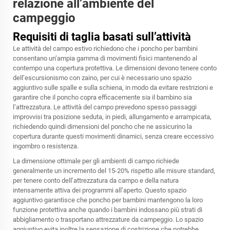
relazione all’ambiente del
campeggio
Requisiti di taglia basati sull’attività
Le attività del campo estivo richiedono che i poncho per bambini
consentano un’ampia gamma di movimenti fisici mantenendo al
contempo una copertura protettiva. Le dimensioni devono tenere conto
dell’escursionismo con zaino, per cui è necessario uno spazio
aggiuntivo sulle spalle e sulla schiena, in modo da evitare restrizioni e
garantire che il poncho copra efficacemente sia il bambino sia
l’attrezzatura. Le attività del campo prevedono spesso passaggi
improvvisi tra posizione seduta, in piedi, allungamento e arrampicata,
richiedendo quindi dimensioni del poncho che ne assicurino la
copertura durante questi movimenti dinamici, senza creare eccessivo
ingombro o resistenza.
La dimensione ottimale per gli ambienti di campo richiede
generalmente un incremento del 15-20% rispetto alle misure standard,
per tenere conto dell’attrezzatura da campo e della natura
intensamente attiva dei programmi all’aperto. Questo spazio
aggiuntivo garantisce che
poncho per bambini
mantengono la loro
funzione protettiva anche quando i bambini indossano più strati di
abbigliamento o trasportano attrezzature da campeggio. Lo spazio
aggiuntivo evita inoltre la sensazione di costrizione che potrebbe