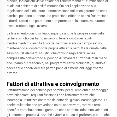
braccia, indicazioni visive chiare per l’orientamento e l’eliminazione di
qualsiasi richiesta di abilità motorie fini per l’applicazione o la
regolazione delle chiusure. L’ottimizzazione stilistica garantisce che i
bambini possano ottenere una protezione efficace senza frustrazione
o ritardi, fattori che potrebbero compromettere la sicurezza durante
eventi meteorologici avversi.
L’allineamento con lo sviluppo riguarda anche la progressione delle
taglie: i poncho per bambini devono tenere conto dei rapidi
cambiamenti di crescita tipici dei bambini in età da campo estivo,
mantenendo al contempo la propria efficacia per tutta la durata delle
sessioni. Gli elementi stilistici che offrono regolabilità senza
complessità consentono ai poncho di rimanere funzionali man mano
che i bambini crescono o, nei programmi estivi prolungati, quando è
necessario condividerli tra partecipanti di dimensioni leggermente
diverse.
Fattori di attrattiva e coinvolgimento
L'ottimizzazione dei poncho per bambini per gli ambienti di campeggio
deve bilanciare i requisiti funzionali con l'attrattiva visiva che
incoraggia un utilizzo costante da parte dei giovani campeggiatori. Le
scelte stilistiche che prevedono colori accattivanti, motivi o temi
specifici contribuiscono a garantire che i bambini indossino volentieri
gli indumenti protettivi, anziché evitarli a causa di preferenze estetiche.