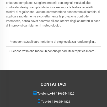
chiusura complessi. Scegliere modelli con segnali visivi ad alto
contrasto, design semplici da indossare sopra la testa e requisiti
minimi di regolazione. Queste caratteristiche consentono ai bambini di
applicare rapidamente e correttamente la protezione contro le
intemperie, senza dover ricorrere all’assistenza degli animatori in caso
di improvvisi cambiamenti meteorologici.
Precedente:
Quali caratteristiche di pieghevolezza rendono gli asciugamani da viaggio ideali per escursionisti e campeggiatori?
Successivo:
In che modo un poncho per adulti semplifica il cambio di abbigliamento in spiaggia o in piscina?
CONTATTACI
Telefono:
+86-13962544826
Tel:
+86-13962544826