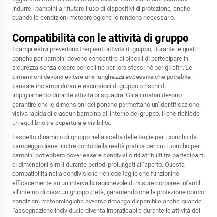
indurre i bambini a rifiutare l’uso di dispositivi di protezione, anche
quando le condizioni meteorologiche lo rendono necessario.
Compatibilità con le attività di gruppo
I campi estivi prevedono frequenti attività di gruppo, durante le quali i
poncho per bambini devono consentire ai piccoli di partecipare in
sicurezza senza creare pericoli né per loro stessi né per gli altri. Le
dimensioni devono evitare una lunghezza eccessiva che potrebbe
causare inciampi durante escursioni di gruppo o rischi di
impigliamento durante attività di squadra. Gli animatori devono
garantire che le dimensioni dei poncho permettano un’identificazione
visiva rapida di ciascun bambino all’interno del gruppo, il che richiede
un equilibrio tra copertura e visibilità.
L'aspetto dinamico di gruppo nella scelta delle taglie per i poncho da
campeggio tiene inoltre conto della realtà pratica per cui i poncho per
bambini potrebbero dover essere condivisi o ridistribuiti tra partecipanti
di dimensioni simili durante periodi prolungati all’aperto. Questa
compatibilità nella condivisione richiede taglie che funzionino
efficacemente su un intervallo ragionevole di misure corporee infantili
all’interno di ciascun gruppo d’età, garantendo che la protezione contro
condizioni meteorologiche avverse rimanga disponibile anche quando
l’assegnazione individuale diventa impraticabile durante le attività del