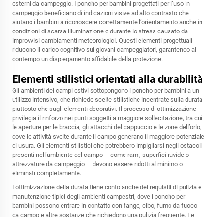
esterni da campeggio. I poncho per bambini progettati per l’uso in
campeggio beneficiano di indicazioni visive ad alto contrasto che
aiutano i bambini a riconoscere correttamente l’orientamento anche in
condizioni di scarsa illuminazione o durante lo stress causato da
improvvisi cambiamenti meteorologici. Questi elementi progettuali
riducono il carico cognitivo sui giovani campeggiatori, garantendo al
contempo un dispiegamento affidabile della protezione.
Elementi stilistici orientati alla durabilità
Gli ambienti dei campi estivi sottopongono i poncho per bambini a un
utilizzo intensivo, che richiede scelte stilistiche incentrate sulla durata
piuttosto che sugli elementi decorativi. Il processo di ottimizzazione
privilegia il rinforzo nei punti soggetti a maggiore sollecitazione, tra cui
le aperture per le braccia, gli attacchi del cappuccio e le zone dell’orlo,
dove le attività svolte durante il campo generano il maggiore potenziale
di usura. Gli elementi stilistici che potrebbero impigliarsi negli ostacoli
presenti nell’ambiente del campo — come rami, superfici ruvide o
attrezzature da campeggio — devono essere ridotti al minimo o
eliminati completamente.
L'ottimizzazione della durata tiene conto anche dei requisiti di pulizia e
manutenzione tipici degli ambienti campestri, dove i poncho per
bambini possono entrare in contatto con fango, cibo, fumo da fuoco
da campo e altre sostanze che richiedono una pulizia frequente. Le