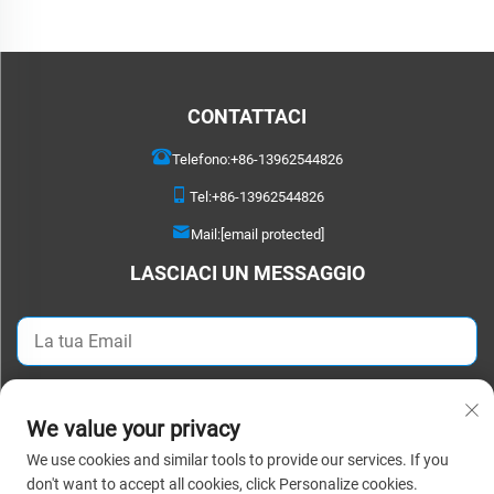
CONTATTACI
Telefono:
+86-13962544826
Tel:
+86-13962544826
Mail:
[email protected]
LASCIACI UN MESSAGGIO
Invia ora
We value your privacy
We use cookies and similar tools to provide our services. If you
Copyright © 2025 Suzhou Detao Textile Co., Ltd. Tutti i diritti riservati. |
don't want to accept all cookies, click Personalize cookies.