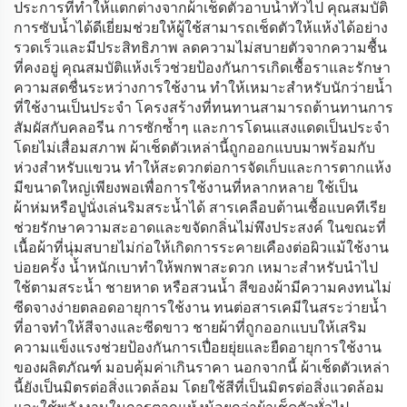
ประการที่ทำให้แตกต่างจากผ้าเช็ดตัวอาบน้ำทั่วไป คุณสมบัติ
การซับน้ำได้ดีเยี่ยมช่วยให้ผู้ใช้สามารถเช็ดตัวให้แห้งได้อย่าง
รวดเร็วและมีประสิทธิภาพ ลดความไม่สบายตัวจากความชื้น
ที่คงอยู่ คุณสมบัติแห้งเร็วช่วยป้องกันการเกิดเชื้อราและรักษา
ความสดชื่นระหว่างการใช้งาน ทำให้เหมาะสำหรับนักว่ายน้ำ
ที่ใช้งานเป็นประจำ โครงสร้างที่ทนทานสามารถต้านทานการ
สัมผัสกับคลอรีน การซักซ้ำๆ และการโดนแสงแดดเป็นประจำ
โดยไม่เสื่อมสภาพ ผ้าเช็ดตัวเหล่านี้ถูกออกแบบมาพร้อมกับ
ห่วงสำหรับแขวน ทำให้สะดวกต่อการจัดเก็บและการตากแห้ง
มีขนาดใหญ่เพียงพอเพื่อการใช้งานที่หลากหลาย ใช้เป็น
ผ้าห่มหรือปูนั่งเล่นริมสระน้ำได้ สารเคลือบต้านเชื้อแบคทีเรีย
ช่วยรักษาความสะอาดและขจัดกลิ่นไม่พึงประสงค์ ในขณะที่
เนื้อผ้าที่นุ่มสบายไม่ก่อให้เกิดการระคายเคืองต่อผิวแม้ใช้งาน
บ่อยครั้ง น้ำหนักเบาทำให้พกพาสะดวก เหมาะสำหรับนำไป
ใช้ตามสระน้ำ ชายหาด หรือสวนน้ำ สีของผ้ามีความคงทนไม่
ซีดจางง่ายตลอดอายุการใช้งาน ทนต่อสารเคมีในสระว่ายน้ำ
ที่อาจทำให้สีจางและซีดขาว ชายผ้าที่ถูกออกแบบให้เสริม
ความแข็งแรงช่วยป้องกันการเปื่อยยุ่ยและยืดอายุการใช้งาน
ของผลิตภัณฑ์ มอบคุ้มค่าเกินราคา นอกจากนี้ ผ้าเช็ดตัวเหล่า
นี้ยังเป็นมิตรต่อสิ่งแวดล้อม โดยใช้สีที่เป็นมิตรต่อสิ่งแวดล้อม