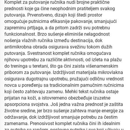
Komplet za putovanje ručnika nudi brojne praktične
prednosti koje ga čine neophodnim pratiteljem svakog
putovanja. Prvenstveno, dizajn koji štedi prostor
omogućuje putnicima efikasnije pakovanje, smanjujući
zapreminu prtljaga, a da pritom zadrži svu potrebnu
funkcionalnost. Brzo sušenje eliminiše nelagodnost
nošenja vlažnih ručnika između destinacija, dok
antimikrobna obrada osigurava svežinu tokom dužih
putovanja. Svestranost komplet ručnika omogućava
njihovu upotrebu za različite aktivnosti, od izleta na plažu
do treninga u teretani, što ga čini zaista višenamenskim
priborom za putovanje. Izdržljivost materijala mikrovlakna
osigurava dugotrajnu upotrebu, pružajući odličnu vrednost
novca u poređenju sa tradicionalnim pamučnim ručnicima
koji često zahtevaju zamenu. Mehki tekst ručnika ostaje
prijatan na koži, a istovremeno obezbeđuje izuzetne
apsorpciona svojstva. Još jedna važna prednost je zaštita
životne sredine, jer brzo sušenje zahteva manje energije za
održavanje, dok izdržljivost smanjuje potrebu za čestim
zamenama. Prenosivost komplet ručnika čini ih idealnim
za putnike sa rančem, poslovne putnike i sve koji uživaju u