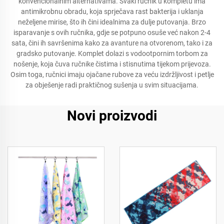
konvencionalnim alternativama. Svaki ručnik u kompletu ima
antimikrobnu obradu, koja sprječava rast bakterija i uklanja
neželjene mirise, što ih čini idealnima za dulje putovanja. Brzo
isparavanje s ovih ručnika, gdje se potpuno osuše već nakon 2-4
sata, čini ih savršenima kako za avanture na otvorenom, tako i za
gradsko putovanje. Komplet dolazi s vodootpornim torbom za
nošenje, koja čuva ručnike čistima i stisnutima tijekom prijevoza.
Osim toga, ručnici imaju ojačane rubove za veću izdržljivost i petlje
za obješenje radi praktičnog sušenja u svim situacijama.
Novi proizvodi