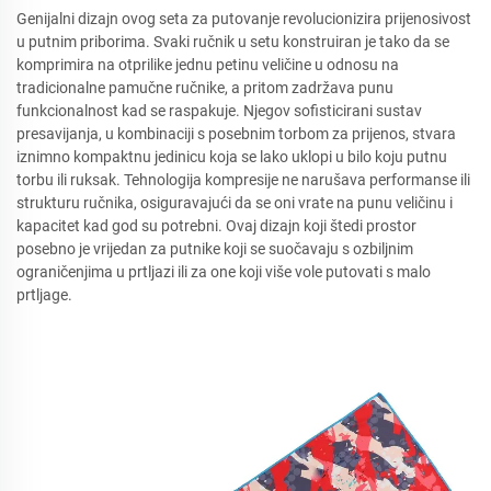
Genijalni dizajn ovog seta za putovanje revolucionizira prijenosivost
u putnim priborima. Svaki ručnik u setu konstruiran je tako da se
komprimira na otprilike jednu petinu veličine u odnosu na
tradicionalne pamučne ručnike, a pritom zadržava punu
funkcionalnost kad se raspakuje. Njegov sofisticirani sustav
presavijanja, u kombinaciji s posebnim torbom za prijenos, stvara
iznimno kompaktnu jedinicu koja se lako uklopi u bilo koju putnu
torbu ili ruksak. Tehnologija kompresije ne narušava performanse ili
strukturu ručnika, osiguravajući da se oni vrate na punu veličinu i
kapacitet kad god su potrebni. Ovaj dizajn koji štedi prostor
posebno je vrijedan za putnike koji se suočavaju s ozbiljnim
ograničenjima u prtljazi ili za one koji više vole putovati s malo
prtljage.