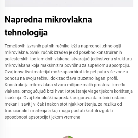
Napredna mikrovlakna
tehnologija
Temelj ovih izvrsnih putnih ručnika leži u naprednoj tehnologiji
mikrovlakna. Svaki ručnik izrađen je od posebno konstruiranih
poliesterskih i poliamidnih vlakana, stvarajući jedinstvenu strukturu
mikrovlakana koja maksimizira površinu za superiornu apsorpciju.
Ovaj inovativni materijal može apsorbirati do pet puta više vode u
odnosu na svoju težinu, dok zadržava izuzetno lagani profil.
Konstrukcija mikrovlakna stvara milijune malih prostora između
vlakana, omogućujući brzi hvat i otpuštanje vlage tijekom korištenja
i sušenja. Ovaj tehnološki napredak osigurava da ručnici ostanu
mekani i savitljivi čak i nakon stotinjak korištenja, za razliku od
tradicionalnih materijala koji mogu postati kruti ili izgubiti
sposobnost apsorpcije tijekom vremena.