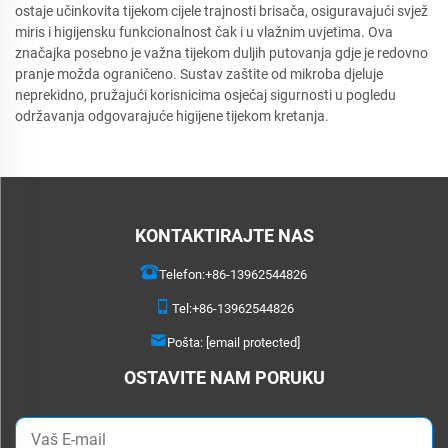
ostaje učinkovita tijekom cijele trajnosti brisača, osiguravajući svjež
miris i higijensku funkcionalnost čak i u vlažnim uvjetima. Ova
značajka posebno je važna tijekom duljih putovanja gdje je redovno
pranje možda ograničeno. Sustav zaštite od mikroba djeluje
neprekidno, pružajući korisnicima osjećaj sigurnosti u pogledu
održavanja odgovarajuće higijene tijekom kretanja.
KONTAKTIRAJTE NAS
Telefon:
+86-13962544826
Tel:
+86-13962544826
Pošta:
[email protected]
OSTAVITE NAM PORUKU