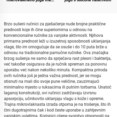
krpice
Brzo sušeni ručnici za pješačenje nude brojne praktične
prednosti koje ih čine superiornima u odnosu na
konvencionalne ručnike za vanjske aktivnosti. Njihova
primarna prednost leži u izuzetnoj sposobnosti uklanjanja
vlage, što im omogućuje da se osuše i do 10 puta brže u
odnosu na tradicionalne pamučne ručnike. Ova značajka
brzog sušenja ne samo da sprječava rast plesni i bakterija,
već također osigurava da je ručnik spreman za ponovnu
uporabu već nakon nekoliko minuta. Kompaktna priroda
ovih ručnika još je jedna važna prednost, jer se mogu
stisnuti na mali dio svoje punе veličine, zauzimajući
minimalno mjesto u ruksacima ili putnim torbama. Unatoč
laganoj konstrukciji, ovi ručnici zadržavaju izvrsnu
apsorpciju, učinkovito uklanjaju vlagu s kože i opreme.
Trajna mikrovlaknasta izrada otporna je na trošenje, što ih
čini dugotrajnima čak i kod česte uporabe u zahtjevnim
vanjskim uvjetima. Korisnici cijene svojstvo otpornosti na