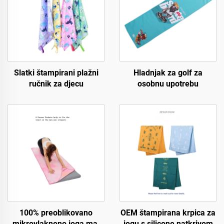
Slatki štampirani plažni
Hladnjak za golf za
ručnik za djecu
osobnu upotrebu
100% preoblikovano
OEM štampirana krpica za
mikrovlakneno joga mat
jogu s silicone natkrivom