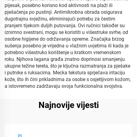
pijesak, posebno korisno kod aktivnosti na plaži ili
pješačenja po pustinji. Antimikrobna obrada osigurava
dugotrajnu svježinu, eliminirajući potrebu za čestim
pranjem tijekom duljih putovanja. Ovi ručnici također su
iznimno svestrani, mogu se koristiti u višestruke svrhe, od
osobne higijene do održavanja opreme. Značajka brzog
sušenja posebno je vrijedna u vlažnim uvjetima ili kada je
potrebno višestruko korištenje u kratkom vremenskom
roku. Njihova lagana građa znatno doprinosi smanjenju
ukupne težine tereta, što je ključna razmatranja za pješake
i putnike s ruksacima. Mecka tekstura sprječava iritaciju
kože, što ih čini prikladnima za osobe s osjetljivom kožom,
a istovremeno zadržavaju svoja funkcionalna svojstva.
Najnovije vijesti
21