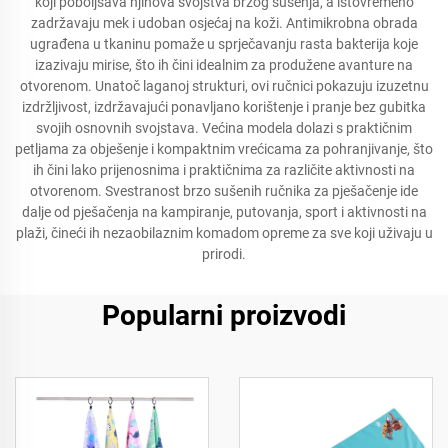
koji poboljšava njihova svojstva brzog sušenja, a istovremeno
zadržavaju mek i udoban osjećaj na koži. Antimikrobna obrada
ugrađena u tkaninu pomaže u sprječavanju rasta bakterija koje
izazivaju mirise, što ih čini idealnim za produžene avanture na
otvorenom. Unatoč laganoj strukturi, ovi ručnici pokazuju izuzetnu
izdržljivost, izdržavajući ponavljano korištenje i pranje bez gubitka
svojih osnovnih svojstava. Većina modela dolazi s praktičnim
petljama za obješenje i kompaktnim vrećicama za pohranjivanje, što
ih čini lako prijenosnima i praktičnima za različite aktivnosti na
otvorenom. Svestranost brzo sušenih ručnika za pješačenje ide
dalje od pješačenja na kampiranje, putovanja, sport i aktivnosti na
plaži, čineći ih nezaobilaznim komadom opreme za sve koji uživaju u
prirodi.
Popularni proizvodi