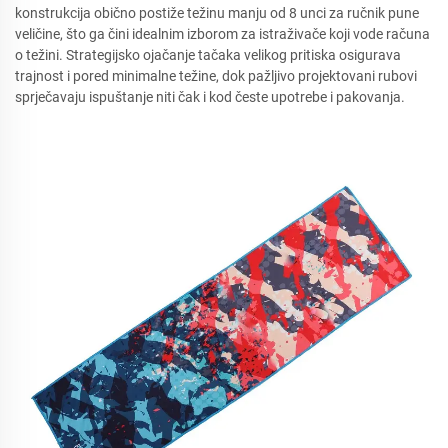
konstrukcija obično postiže težinu manju od 8 unci za ručnik pune
veličine, što ga čini idealnim izborom za istraživače koji vode računa
o težini. Strategijsko ojačanje tačaka velikog pritiska osigurava
trajnost i pored minimalne težine, dok pažljivo projektovani rubovi
sprječavaju ispuštanje niti čak i kod česte upotrebe i pakovanja.