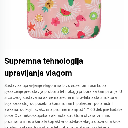
Supremna tehnologija
upravljanja vlagom
Sustav za upravljanje vlagom na brzo sušenom ručniku za
pješačenje predstavlja proboj u tehnologiji pribora za kampiranje. U
srcu ovog sustava nalazi se napredna mikrovlaknasta struktura
koja se sastoji od posebno konstruiranih poliester i poliamidnih
vlakana, od kojih svako ima promjer manji od 1/100 debljine ljudske
kose. Ova mikroskopska vlaknasta struktura stvara iznimno
prostranu mrežu kanala koji aktivno odvlače vlagu s površina kroz
kapilarnu akciju. Inovativna tehnologija razdvojenih vlakana