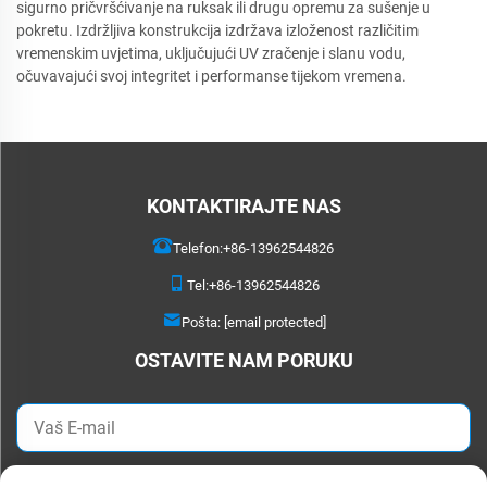
sigurno pričvršćivanje na ruksak ili drugu opremu za sušenje u
pokretu. Izdržljiva konstrukcija izdržava izloženost različitim
vremenskim uvjetima, uključujući UV zračenje i slanu vodu,
očuvavajući svoj integritet i performanse tijekom vremena.
KONTAKTIRAJTE NAS
Telefon:
+86-13962544826
Tel:
+86-13962544826
Pošta:
[email protected]
OSTAVITE NAM PORUKU