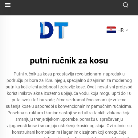
HR
putni ručnik za kosu
Putni ručnik za kosu predstavlja revolucionarni napredak u
području pribora za ličnu njegu, specijalno dizajniran za modernog
putnika koji cijeni udobnost i zdravlje kose. Ovaj inovativni proizvod
koristi mikrovlakna izuzetno upijajuća vodu, koja mogu upiti do 10
puta svoju težinu vode, čime se dramatično smanjuje vrijeme
sušenja kose u usporedbi s konvencionalnim pamučnim ručnicima.
Posebna struktura tkanine sastoji se od ultra tankih vlakana koja
smanjuju trenje tijekom upotrebe, pomažu u sprečavanju
vijugavosti kose i smanjuju oštećenje kosičnog sloja. Ovi ručnici su
konstruirani kompaktnim i laganim dizajnom koji omogućuje