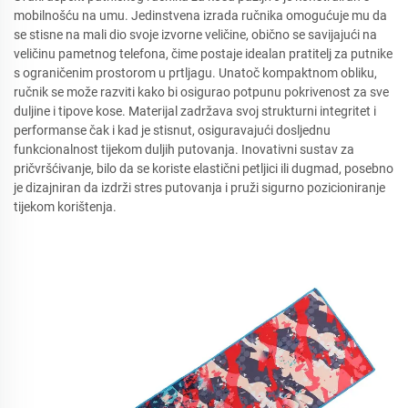
mobilnošću na umu. Jedinstvena izrada ručnika omogućuje mu da
se stisne na mali dio svoje izvorne veličine, obično se savijajući na
veličinu pametnog telefona, čime postaje idealan pratitelj za putnike
s ograničenim prostorom u prtljagu. Unatoč kompaktnom obliku,
ručnik se može razviti kako bi osigurao potpunu pokrivenost za sve
duljine i tipove kose. Materijal zadržava svoj strukturni integritet i
performanse čak i kad je stisnut, osiguravajući dosljednu
funkcionalnost tijekom duljih putovanja. Inovativni sustav za
pričvršćivanje, bilo da se koriste elastični petljici ili dugmad, posebno
je dizajniran da izdrži stres putovanja i pruži sigurno pozicioniranje
tijekom korištenja.