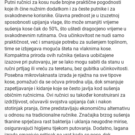
Putni ručnici za kosu nude brojne praktične pogodnosti
koje ih čine nužnim dodatkom i za česte putnike i za
svakodnevne korisnike. Glavna prednost je u izuzetnoj
sposobnosti upijanja vlage, što može smanjiti vrijeme
sušenja kose čak do 50%, što uštedi dragocjeno vrijeme u
svakodnevnim rutinama. Ova učinkovitost ne nudi samo
praktičnost, već i smanjuje potrebu za sušenjem toplinom,
time se izbjegava moguća šteta na vlaknima kose.
Kompaktna priroda ovih ručnika rješava uobičajene
izazove pri putovanju, jer se lako mogu sabiti da stanu u
ručni prtljag ili vreću za teretanu, bez gubitka učinkovitosti.
Posebna mikrovlaknasta izrada je nježna na sve tipove
kose, pomažući da se očuva prirodna ulja, dok smanjuje
zapetljavanje i kidanje koje se često javlja kod sušenja
običnim ručnicima. Ovi ručnici su također konstruirani za
izdržljivost, očuvavši svojstva upijanja čak i nakon
stotinjak pranja, čime predstavljaju ekonomičnu alternativu
u odnosu na tradicionalne ručnike. Značajka brzog sušenja
tkanine sprječava rast bakterija i uklanja neugodne mirise,
osiguravajući higijenu tijekom putovanja. Dodatno, lagana
izrada smanjuje pritisak na vrat kada se nose, dok