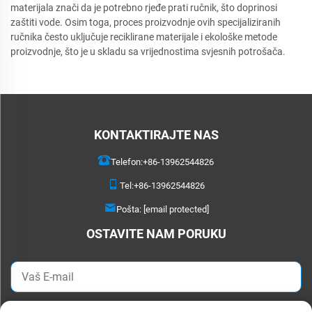
materijala znači da je potrebno rjeđe prati ručnik, što doprinosi
zaštiti vode. Osim toga, proces proizvodnje ovih specijaliziranih
ručnika često uključuje reciklirane materijale i ekološke metode
proizvodnje, što je u skladu sa vrijednostima svjesnih potrošača.
KONTAKTIRAJTE NAS
Telefon:
+86-13962544826
Tel:
+86-13962544826
Pošta:
[email protected]
OSTAVITE NAM PORUKU