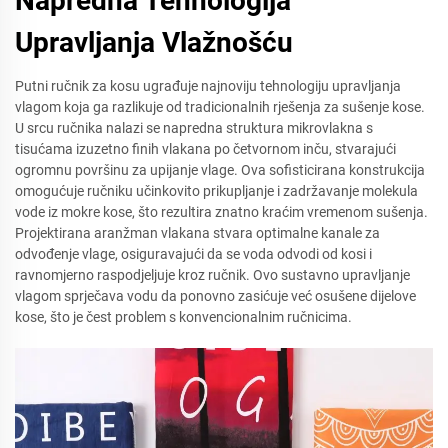
Napredna Tehnologija
Upravljanja Vlažnošću
Putni ručnik za kosu ugrađuje najnoviju tehnologiju upravljanja
vlagom koja ga razlikuje od tradicionalnih rješenja za sušenje kose.
U srcu ručnika nalazi se napredna struktura mikrovlakna s
tisućama izuzetno finih vlakana po četvornom inču, stvarajući
ogromnu površinu za upijanje vlage. Ova sofisticirana konstrukcija
omogućuje ručniku učinkovito prikupljanje i zadržavanje molekula
vode iz mokre kose, što rezultira znatno kraćim vremenom sušenja.
Projektirana aranžman vlakana stvara optimalne kanale za
odvođenje vlage, osiguravajući da se voda odvodi od kosi i
ravnomjerno raspodjeljuje kroz ručnik. Ovo sustavno upravljanje
vlagom sprječava vodu da ponovno zasićuje već osušene dijelove
kose, što je čest problem s konvencionalnim ručnicima.