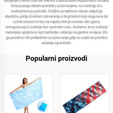
savijanje u samo mali dio veličine tradicionalnih kupaonskih ručnika,
čime postaju idealni pratitelj u putovanjima, na treningu ili u
svakodnevnoj upotrebi. Pažljivo projektiran dizajn uključuje
elastičnu petlju ili sistem zatvaranja s dugmetom koji osigurava da
ručnik ostane čvrsto na mjestu dok je omotan oko glave,
omogućavajući sušenje bez upotrebe ruku. Dodatno, brzo sušenje
materijala sprječava rast bakterija i uklanja neugodne vonjave, što
ga posebno čini prikladnim za putovanja gdje su uvjeti za pravilno
sušenje ograničeni.
Popularni proizvodi