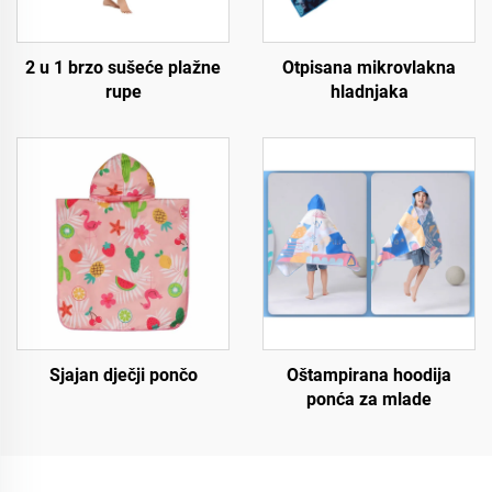
2 u 1 brzo sušeće plažne
Otpisana mikrovlakna
rupe
hladnjaka
Sjajan dječji pončo
Oštampirana hoodija
ponća za mlade