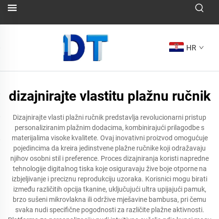
HR
dizajnirajte vlastitu plažnu ručnik
Dizajnirajte vlasti plažni ručnik predstavlja revolucionarni pristup
personaliziranim plažnim dodacima, kombinirajući prilagodbe s
materijalima visoke kvalitete. Ovaj inovativni proizvod omogućuje
pojedincima da kreira jedinstvene plažne ručnike koji odražavaju
njihov osobni stil i preference. Proces dizajniranja koristi napredne
tehnologije digitalnog tiska koje osiguravaju žive boje otporne na
izbjeljivanje i preciznu reprodukciju uzoraka. Korisnici mogu birati
između različitih opcija tkanine, uključujući ultra upijajući pamuk,
brzo sušeni mikrovlakna ili održive mješavine bambusa, pri čemu
svaka nudi specifične pogodnosti za različite plažne aktivnosti.