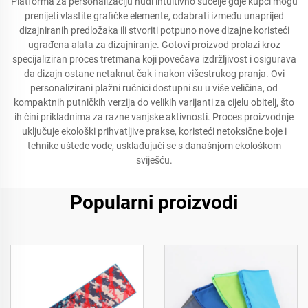
Platforma za personalizaciju nudi intuitivno sučelje gdje kupci mogu
prenijeti vlastite grafičke elemente, odabrati između unaprijed
dizajniranih predložaka ili stvoriti potpuno nove dizajne koristeći
ugrađena alata za dizajniranje. Gotovi proizvod prolazi kroz
specijaliziran proces tretmana koji povećava izdržljivost i osigurava
da dizajn ostane netaknut čak i nakon višestrukog pranja. Ovi
personalizirani plažni ručnici dostupni su u više veličina, od
kompaktnih putničkih verzija do velikih varijanti za cijelu obitelj, što
ih čini prikladnima za razne vanjske aktivnosti. Proces proizvodnje
uključuje ekološki prihvatljive prakse, koristeći netoksične boje i
tehnike uštede vode, usklađujući se s današnjom ekološkom
sviješću.
Popularni proizvodi