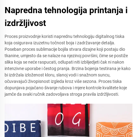
Napredna tehnologija printanja i
izdržljivost
Proces proizvodnje koristi naprednu tehnologiju digitalnog tiska
koja osigurava izuzetnu točnost boja i zadržavanje detalja.
Poseban proces sublimacije bojila stvara dizajne koji postaju dio
tkanine, umjesto da se nalaze na njezinoj površini, čime se postiže
slika koja se neće raspucati, odlupati niti izblijedjeti čak ni nakon
intenzivne uporabe i čestog pranja. Brzina bojenja testirana je kako
bi izdržala izloženost kloru, slanoj vodi i snažnom suncu,
očuvavajući živopisnost izgleda kroz više sezona. Proces tiska
dopunjava pojačano šivanje rubova i mjere kontrole kvalitete koje
jamče da svaki ručnik zadovoljava stroga pravila izdržljivosti.