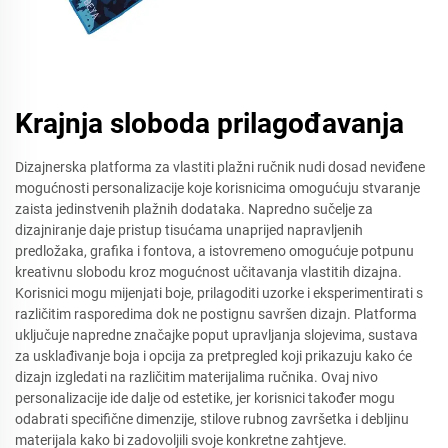
Krajnja sloboda prilagođavanja
Dizajnerska platforma za vlastiti plažni ručnik nudi dosad neviđene
mogućnosti personalizacije koje korisnicima omogućuju stvaranje
zaista jedinstvenih plažnih dodataka. Napredno sučelje za
dizajniranje daje pristup tisućama unaprijed napravljenih
predložaka, grafika i fontova, a istovremeno omogućuje potpunu
kreativnu slobodu kroz mogućnost učitavanja vlastitih dizajna.
Korisnici mogu mijenjati boje, prilagoditi uzorke i eksperimentirati s
različitim rasporedima dok ne postignu savršen dizajn. Platforma
uključuje napredne značajke poput upravljanja slojevima, sustava
za usklađivanje boja i opcija za pretpregled koji prikazuju kako će
dizajn izgledati na različitim materijalima ručnika. Ovaj nivo
personalizacije ide dalje od estetike, jer korisnici također mogu
odabrati specifične dimenzije, stilove rubnog završetka i debljinu
materijala kako bi zadovoljili svoje konkretne zahtjeve.