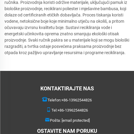
ručnika. Proizvodnja koristi održive materijale, uključujući pamuk iz
biološke proizvodnje, reciklirani poliester i mješavine bambusa, koji
dolaze od certificiranih etičkih dobavljača. Proces tiskanja koristi
vodene, netoksične boje koje minimalno utječu na okoliš, a pritom
očuvavaju izvrsnu kvalitetu boje. Sustavi recikliranja vode i
energetski učinkovita oprema znatno smanjuju ekološki otisak
proizvodnje. Svaki ručnik pakira se u materijale koji se mogu biološki
razgraditi, a tvrtka ostaje posvećena praksama proizvodnje bez
otpada kroz pažljivo upravljanje resursima i programe recikliranja.
KONTAKTIRAJTE NAS
Telefon:
+86-13962544826
Tel:
+86-13962544826
Pošta:
[email protected]
OSTAVITE NAM PORUKU