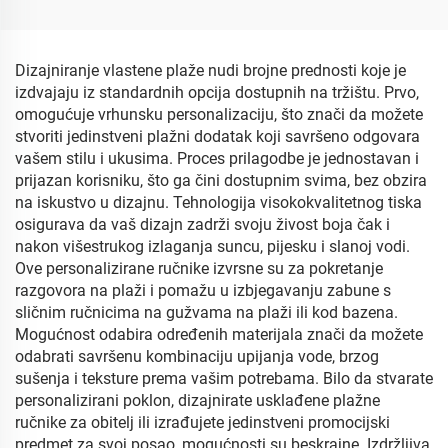
Dizajniranje vlastene plaže nudi brojne prednosti koje je
izdvajaju iz standardnih opcija dostupnih na tržištu. Prvo,
omogućuje vrhunsku personalizaciju, što znači da možete
stvoriti jedinstveni plažni dodatak koji savršeno odgovara
vašem stilu i ukusima. Proces prilagodbe je jednostavan i
prijazan korisniku, što ga čini dostupnim svima, bez obzira
na iskustvo u dizajnu. Tehnologija visokokvalitetnog tiska
osigurava da vaš dizajn zadrži svoju živost boja čak i
nakon višestrukog izlaganja suncu, pijesku i slanoj vodi.
Ove personalizirane ručnike izvrsne su za pokretanje
razgovora na plaži i pomažu u izbjegavanju zabune s
sličnim ručnicima na gužvama na plaži ili kod bazena.
Mogućnost odabira određenih materijala znači da možete
odabrati savršenu kombinaciju upijanja vode, brzog
sušenja i teksture prema vašim potrebama. Bilo da stvarate
personalizirani poklon, dizajnirate usklađene plažne
ručnike za obitelj ili izrađujete jedinstveni promocijski
predmet za svoj posao, mogućnosti su beskrajne. Izdržljiva