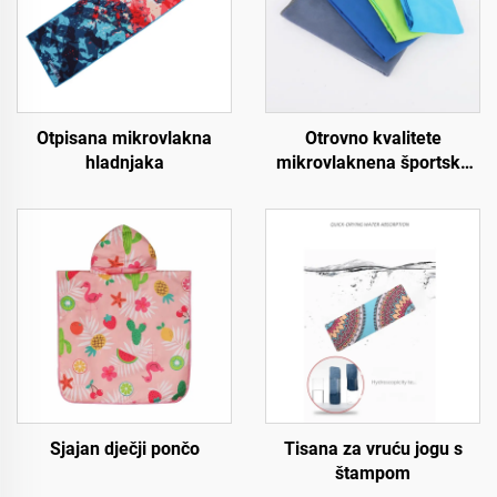
Otpisana mikrovlakna
Otrovno kvalitete
hladnjaka
mikrovlaknena športska
ručna krpica
Sjajan dječji pončo
Tisana za vruću jogu s
štampom