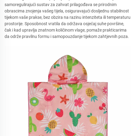
samoregulirajući sustav za zahvat prilagođava se prirodnim
obrascima znojenja vašeg tijela, osiguravajući dosljednu stabilnost
tijekom vaše prakse, bez obzira na razinu intenziteta ili temperaturu
prostorije. Sposobnost vratila da održava osjećaj suhe površine,
čak i kad upravlja znatnom količinom vlage, pomaže prakticarima
da održe pravilnu formu i samopouzdanje tijekom zahtjevnih poza.