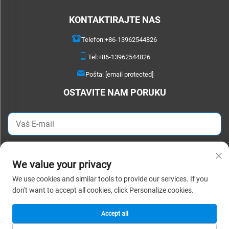
KONTAKTIRAJTE NAS
Telefon:
+86-13962544826
Tel:
+86-13962544826
Pošta:
[email protected]
OSTAVITE NAM PORUKU
POŠALJITE ODMAH
We value your privacy
We use cookies and similar tools to provide our services. If you
Autorska prava © 2025 Suzhou Detao Textile Co., Ltd. Sva prava pridržana. |
don't want to accept all cookies, click Personalize cookies.
Politika privatnosti
Accept all