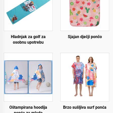
Hladnjak za golf za
Sjajan dječji pončo
osobnu upotrebu
Oštampirana hoodija
Brzo sušljiva surf ponća
ponća za mlade