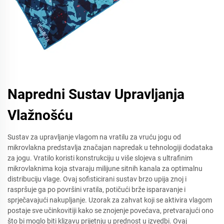
Napredni Sustav Upravljanja
Vlažnošću
Sustav za upravljanje vlagom na vratilu za vruću jogu od
mikrovlakna predstavlja značajan napredak u tehnologiji dodataka
za jogu. Vratilo koristi konstrukciju u više slojeva s ultrafinim
mikrovlaknima koja stvaraju milijune sitnih kanala za optimalnu
distribuciju vlage. Ovaj sofisticirani sustav brzo upija znoj i
raspršuje ga po površini vratila, potičući brže isparavanje i
sprječavajući nakupljanje. Uzorak za zahvat koji se aktivira vlagom
postaje sve učinkovitiji kako se znojenje povećava, pretvarajući ono
što bi moglo biti klizavu prijetnju u prednost u izvedbi. Ovaj