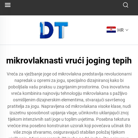
HR
mikrovlaknasti vrući joging tepih
Vreća za vježbanje joge od mikrovlakna predstavlja revolucionarni
napredak u opremi za jogu, specijalno dizajniranoj kako bi
poboljšala vašu praksu u zagrijanim prostorima. Ova inovativna
vreća kombinira najnoviju tehnologiju mikrovlakana s pažljivo
osmišljenim dizajnerskim elementima, stvarajući savršenog
pratitelja za jogu. Napravljena od mikrovlakana visoke klase, nudi
izuzetnu sposobnost upijanja vlage, učinkovito uklanjajući znoj
tijekom intenzivnih sati joge u toplim uvjetima. Posebna tekstura
vrećice ima posebno konstruiran uzorak koji povećava učinak što
više znoja stvaramo, osiguravajući stabilan položaj tijekom