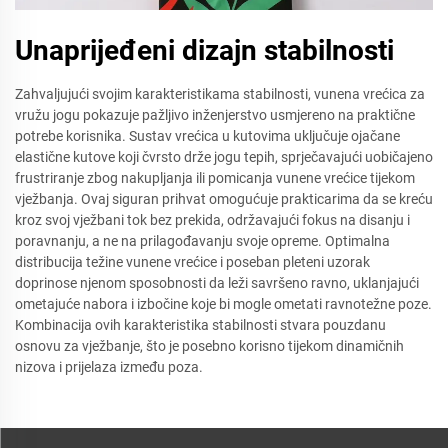
Unaprijeđeni dizajn stabilnosti
Zahvaljujući svojim karakteristikama stabilnosti, vunena vrećica za
vružu jogu pokazuje pažljivo inženjerstvo usmjereno na praktične
potrebe korisnika. Sustav vrećica u kutovima uključuje ojačane
elastične kutove koji čvrsto drže jogu tepih, sprječavajući uobičajeno
frustriranje zbog nakupljanja ili pomicanja vunene vrećice tijekom
vježbanja. Ovaj siguran prihvat omogućuje prakticarima da se kreću
kroz svoj vježbani tok bez prekida, održavajući fokus na disanju i
poravnanju, a ne na prilagođavanju svoje opreme. Optimalna
distribucija težine vunene vrećice i poseban pleteni uzorak
doprinose njenom sposobnosti da leži savršeno ravno, uklanjajući
ometajuće nabora i izbočine koje bi mogle ometati ravnotežne poze.
Kombinacija ovih karakteristika stabilnosti stvara pouzdanu
osnovu za vježbanje, što je posebno korisno tijekom dinamičnih
nizova i prijelaza između poza.