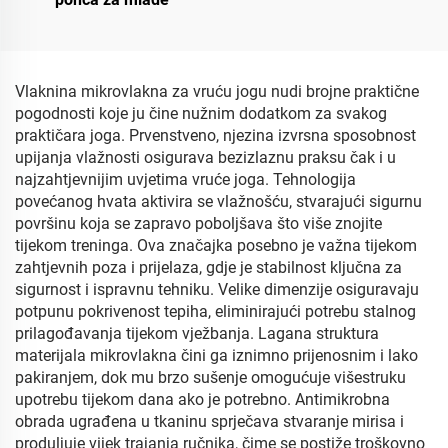
Vlaknina mikrovlakna za vruću jogu nudi brojne praktične
pogodnosti koje ju čine nužnim dodatkom za svakog
praktičara joga. Prvenstveno, njezina izvrsna sposobnost
upijanja vlažnosti osigurava bezizlaznu praksu čak i u
najzahtjevnijim uvjetima vruće joga. Tehnologija
povećanog hvata aktivira se vlažnošću, stvarajući sigurnu
površinu koja se zapravo poboljšava što više znojite
tijekom treninga. Ova značajka posebno je važna tijekom
zahtjevnih poza i prijelaza, gdje je stabilnost ključna za
sigurnost i ispravnu tehniku. Velike dimenzije osiguravaju
potpunu pokrivenost tepiha, eliminirajući potrebu stalnog
prilagođavanja tijekom vježbanja. Lagana struktura
materijala mikrovlakna čini ga iznimno prijenosnim i lako
pakiranjem, dok mu brzo sušenje omogućuje višestruku
upotrebu tijekom dana ako je potrebno. Antimikrobna
obrada ugrađena u tkaninu sprječava stvaranje mirisa i
produljuje vijek trajanja ručnika, čime se postiže troškovno