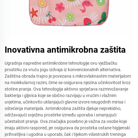
Inovativna antimikrobna zaštita
Ugradnja napredne antimikrobne tehnologije ovu vježbačku
prostirku za vruću jogu izdvaja iz konvencionalnih alternativa.
Zaštitna obrada trajno je povezana s mikrovlaknastim materijalom
na molekularnoj razini, čime se osigurava njezina učinkovitost kroz
stotine pranja. Ova tehnologija aktivno sprječava razmnožavanje
bakterija i gljivica koje se obično razvijaju u vrućim i vlažnim
uvjetima, učinkovito uklanjajući glavne izvore neugodnih mirisa i
oštećenja materijala. Antimikrobna zaštita djeluje neprekidno,
održavajući svježinu prostirke između uporaba i smanjujući
učestalost pranja. Ova značajka posebno je važna za osobe koje
imaju aktivni raspored, jer osigurava da prostirka ostane higijenski
prihvatljiva i ugodna u uporabi, čak i tijekom višestrukih treninga