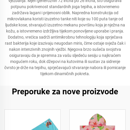
vježbanja. Mjeri generoznih 72 incha po 26 incha, što osigurava
potpunu pokrivenost standardnih joga tepiha, a istovremeno
zadržava lagani i prijenosni oblik. Napredna konstrukcija od
mikrovlakana koristi izuzetno tanke niti koje su 100 puta tanje od
ljudske kose, stvarajući izuzetno mekanu površinu koja je nježna na
kožu, a istovremeno izdržljiva tijekom ponovljene uporabe i pranja.
Dodatno, vrećica sadrži antimikrobnu tehnologiju koja sprječava
rast bakterija koje izazivaju neugodan miris, čime ostaje svježa čak i
nakon intenzivnih znojnih vježbi. Njegova brzo sušeća svojstva
osiguravaju da je spremna za vašu sljedeću sesiju u najkraćem
mogućem roku, dok džepovi na kutovima ili sustav za sidrenje
čvrsto je drže na tepihu, sprječavajući stvaranje nabora ili pomicanje
tijekom dinamičnih pokreta.
Preporuke za nove proizvode