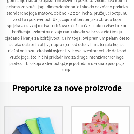
gomilanje i klizanje tijekom intenzivnih pokreta. Većina kvalitetnih
pelama za vruću jogu dimenzionirana je tako da savršeno prekriva
standardne joga matove, obično 72 x 24 incha, pružajući potpunu
zaštitu i pokrivenost. Uključuju antibakterijsku obradu koja
sprječava razvoj mirisa i održava svježinu čak i nakon višestrukog
korištenja. Pelami su dizajnirani tako da se brzo suše i imaju
ojačano šivanje za izdržljivost. Osim toga, ovi premium pelami često
su ekološki prihvatljivi, napravljeni od održivih materijala koji su
nježni na kožu i ekološki svjesni. Njihova svestranost ide dalje od
vruće joge, što ih čini prikladnima za druge intenzivne treninge,
pilates ili bilo koju aktivnost gdje je potrebna izvrsna apsorpcija
znoja.
Preporuke za nove proizvode