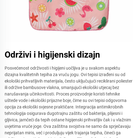
Održivi i higiјenski dizajn
Posvećenost održivosti i higijeni uočljiva je u svakom aspektu
dizajna kvalitetnih tepiha za vruću jogu. Ovi tepisi izrađeni su od
ekološki prihvatljivih materijala, često uključujući reciklirani poliester
ili održive bambusove vlakna, smanjujući ekološki utjecaj bez
narušavanja učinkovitosti. Proces proizvodnje koristi tehnike
uštede vode i ekološki prijazne boje, čime su ovi tepisi odgovorna
opcija za ekološki svjesne praktičare. Integracija antimikrobnih
tehnologija osigurava dugotrajnu zaštitu od bakterija, plijesni i
gljivica, jamčeći da tepih ostane higijenski prihvatljiv čak i u vlažnim
uvjetima vruće joge. Ova zaštitna svojstva ne samo da sprječavaju
neprijatan miris, već i produljuju vijek trajanja tepiha, čineći ga