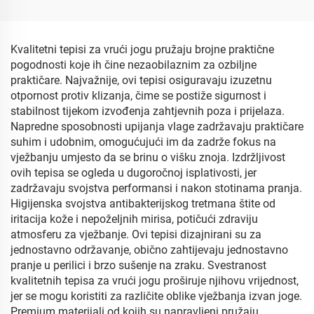
Kvalitetni tepisi za vrući jogu pružaju brojne praktične
pogodnosti koje ih čine nezaobilaznim za ozbiljne
praktičare. Najvažnije, ovi tepisi osiguravaju izuzetnu
otpornost protiv klizanja, čime se postiže sigurnost i
stabilnost tijekom izvođenja zahtjevnih poza i prijelaza.
Napredne sposobnosti upijanja vlage zadržavaju praktičare
suhim i udobnim, omogućujući im da zadrže fokus na
vježbanju umjesto da se brinu o višku znoja. Izdržljivost
ovih tepisa se ogleda u dugoročnoj isplativosti, jer
zadržavaju svojstva performansi i nakon stotinama pranja.
Higijenska svojstva antibakterijskog tretmana štite od
iritacija kože i nepoželjnih mirisa, potičući zdraviju
atmosferu za vježbanje. Ovi tepisi dizajnirani su za
jednostavno održavanje, obično zahtijevaju jednostavno
pranje u perilici i brzo sušenje na zraku. Svestranost
kvalitetnih tepisa za vrući jogu proširuje njihovu vrijednost,
jer se mogu koristiti za različite oblike vježbanja izvan joge.
Premium materijali od kojih su napravljeni pružaju