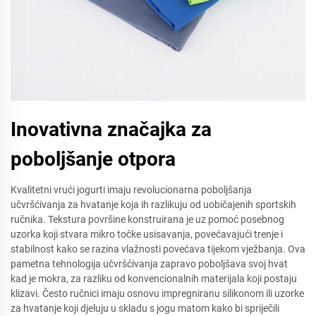
Inovativna značajka za
poboljšanje otpora
Kvalitetni vrući jogurti imaju revolucionarna poboljšanja
učvršćivanja za hvatanje koja ih razlikuju od uobičajenih sportskih
ručnika. Tekstura površine konstruirana je uz pomoć posebnog
uzorka koji stvara mikro točke usisavanja, povećavajući trenje i
stabilnost kako se razina vlažnosti povećava tijekom vježbanja. Ova
pametna tehnologija učvršćivanja zapravo poboljšava svoj hvat
kad je mokra, za razliku od konvencionalnih materijala koji postaju
klizavi. Često ručnici imaju osnovu impregniranu silikonom ili uzorke
za hvatanje koji djeluju u skladu s jogu matom kako bi spriječili