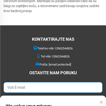
održivom investicijom. Materijali su pažljivo odabrani tako da su
blagi za osjetljivu kožu, a istovremeno zadržavaju svojstva zaštite
kroz bezbroj pranja.
KONTAKTIRAJTE NAS
Telefon:
+86-13962544826
Tel:
+86-13962544826
Pošta:
[email protected]
OSTAVITE NAM PORUKU
POŠALJITE ODMAH