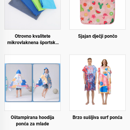
Otrovno kvalitete
Sjajan dječji pončo
mikrovlaknena športska
ručna krpica
Oštampirana hoodija
Brzo sušljiva surf ponća
ponća za mlade