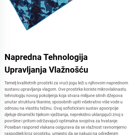
Napredna Tehnologija
Upravljanja Vlažnošću
Temelj kvalitetnih prostirki za vrući jogu leži u njihovom naprednom
sustavu upravljanja vlagom. Ove prostirke koriste mikrovlaknastu
tehnologiju novog pokoljenja koja stvara milijune sitnih džepova
unutar struktura tkanine, sposobnih upiti višekratno više vode u
odnosu na vlastitu težinu. Ovaj sofisticirani sustav apsorpcije
djeluje dinamički tijekom vježbanja, neprekidno uklanjajući znoj s
površine i pritom održavajući optimalna svojstva za hvatanje.
Poseban raspored vlakana osigurava da se vlažnost ravnomjerno
raspodijeli kroz prostirku, umjesto da se nakupi na određenim