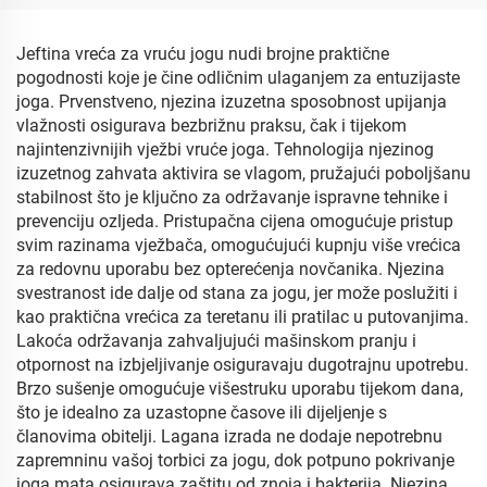
Jeftina vreća za vruću jogu nudi brojne praktične
pogodnosti koje je čine odličnim ulaganjem za entuzijaste
joga. Prvenstveno, njezina izuzetna sposobnost upijanja
vlažnosti osigurava bezbrižnu praksu, čak i tijekom
najintenzivnijih vježbi vruće joga. Tehnologija njezinog
izuzetnog zahvata aktivira se vlagom, pružajući poboljšanu
stabilnost što je ključno za održavanje ispravne tehnike i
prevenciju ozljeda. Pristupačna cijena omogućuje pristup
svim razinama vježbača, omogućujući kupnju više vrećica
za redovnu uporabu bez opterećenja novčanika. Njezina
svestranost ide dalje od stana za jogu, jer može poslužiti i
kao praktična vrećica za teretanu ili pratilac u putovanjima.
Lakoća održavanja zahvaljujući mašinskom pranju i
otpornost na izbjeljivanje osiguravaju dugotrajnu upotrebu.
Brzo sušenje omogućuje višestruku uporabu tijekom dana,
što je idealno za uzastopne časove ili dijeljenje s
članovima obitelji. Lagana izrada ne dodaje nepotrebnu
zapremninu vašoj torbici za jogu, dok potpuno pokrivanje
joga mata osigurava zaštitu od znoja i bakterija. Njezina