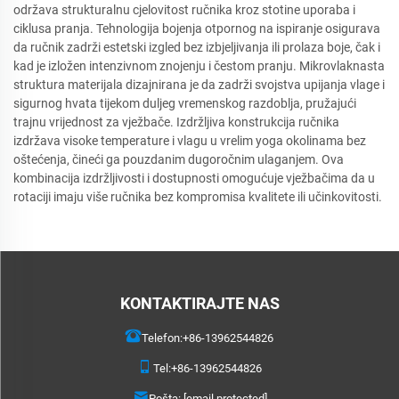
održava strukturalnu cjelovitost ručnika kroz stotine uporaba i
ciklusa pranja. Tehnologija bojenja otpornog na ispiranje osigurava
da ručnik zadrži estetski izgled bez izbjeljivanja ili prolaza boje, čak i
kad je izložen intenzivnom znojenju i čestom pranju. Mikrovlaknasta
struktura materijala dizajnirana je da zadrži svojstva upijanja vlage i
sigurnog hvata tijekom duljeg vremenskog razdoblja, pružajući
trajnu vrijednost za vježbače. Izdržljiva konstrukcija ručnika
izdržava visoke temperature i vlagu u vrelim yoga okolinama bez
oštećenja, čineći ga pouzdanim dugoročnim ulaganjem. Ova
kombinacija izdržljivosti i dostupnosti omogućuje vježbačima da u
rotaciji imaju više ručnika bez kompromisa kvalitete ili učinkovitosti.
KONTAKTIRAJTE NAS
Telefon:
+86-13962544826
Tel:
+86-13962544826
Pošta:
[email protected]