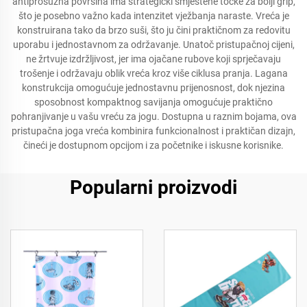
antiprosuzna površina ima strategički smještene točke za bolji grip,
što je posebno važno kada intenzitet vježbanja naraste. Vreća je
konstruirana tako da brzo suši, što ju čini praktičnom za redovitu
uporabu i jednostavnom za održavanje. Unatoč pristupačnoj cijeni,
ne žrtvuje izdržljivost, jer ima ojačane rubove koji sprječavaju
trošenje i održavaju oblik vreća kroz više ciklusa pranja. Lagana
konstrukcija omogućuje jednostavnu prijenosnost, dok njezina
sposobnost kompaktnog savijanja omogućuje praktično
pohranjivanje u vašu vreću za jogu. Dostupna u raznim bojama, ova
pristupačna joga vreća kombinira funkcionalnost i praktičan dizajn,
čineći je dostupnom opcijom i za početnike i iskusne korisnike.
Popularni proizvodi