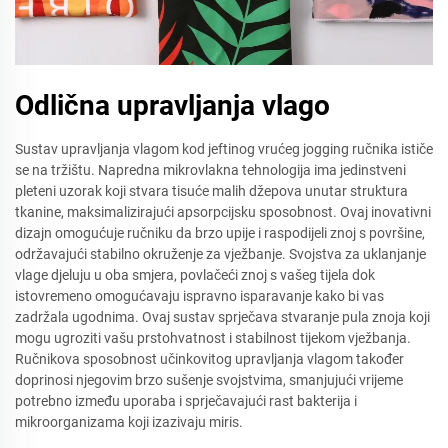
Odlična upravljanja vlago
Sustav upravljanja vlagom kod jeftinog vrućeg jogging ručnika ističe
se na tržištu. Napredna mikrovlakna tehnologija ima jedinstveni
pleteni uzorak koji stvara tisuće malih džepova unutar struktura
tkanine, maksimalizirajući apsorpcijsku sposobnost. Ovaj inovativni
dizajn omogućuje ručniku da brzo upije i raspodijeli znoj s površine,
održavajući stabilno okruženje za vježbanje. Svojstva za uklanjanje
vlage djeluju u oba smjera, povlačeći znoj s vašeg tijela dok
istovremeno omogućavaju ispravno isparavanje kako bi vas
zadržala ugodnima. Ovaj sustav sprječava stvaranje pula znoja koji
mogu ugroziti vašu prstohvatnost i stabilnost tijekom vježbanja.
Ručnikova sposobnost učinkovitog upravljanja vlagom također
doprinosi njegovim brzo sušenje svojstvima, smanjujući vrijeme
potrebno između uporaba i sprječavajući rast bakterija i
mikroorganizama koji izazivaju miris.