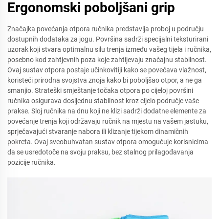
Ergonomski poboljšani grip
Značajka povećanja otpora ručnika predstavlja proboj u području
dostupnih dodataka za jogu. Površina sadrži specijalni teksturirani
uzorak koji stvara optimalnu silu trenja između vašeg tijela i ručnika,
posebno kod zahtjevnih poza koje zahtijevaju značajnu stabilnost.
Ovaj sustav otpora postaje učinkovitiji kako se povećava vlažnost,
koristeći prirodna svojstva znoja kako bi poboljšao otpor, a ne ga
smanjio. Strateški smještanje točaka otpora po cijeloj površini
ručnika osigurava dosljednu stabilnost kroz cijelo područje vaše
prakse. Sloj ručnika na dnu koji ne klizi sadrži dodatne elemente za
povećanje trenja koji održavaju ručnik na mjestu na vašem jastuku,
sprječavajući stvaranje nabora ili klizanje tijekom dinamičnih
pokreta. Ovaj sveobuhvatan sustav otpora omogućuje korisnicima
da se usredotoče na svoju praksu, bez stalnog prilagođavanja
pozicije ručnika.