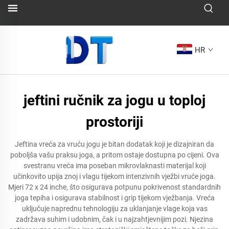
HR
jeftini ručnik za jogu u toploj
prostoriji
Jeftina vreća za vruću jogu je bitan dodatak koji je dizajniran da
poboljša vašu praksu joga, a pritom ostaje dostupna po cijeni. Ova
svestranu vreća ima poseban mikrovlaknasti materijal koji
učinkovito upija znoj i vlagu tijekom intenzivnih vježbi vruće joga.
Mjeri 72 x 24 inche, što osigurava potpunu pokrivenost standardnih
joga tepiha i osigurava stabilnost i grip tijekom vježbanja. Vreća
uključuje naprednu tehnologiju za uklanjanje vlage koja vas
zadržava suhim i udobnim, čak i u najzahtjevnijim pozi. Njezina