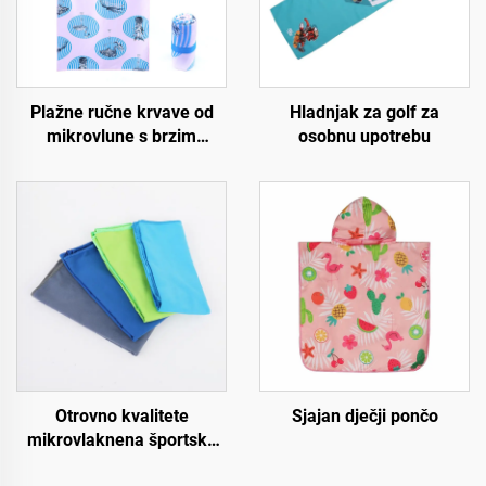
Plažne ručne krvave od
Hladnjak za golf za
mikrovlune s brzim
osobnu upotrebu
sušenjem
Otrovno kvalitete
Sjajan dječji pončo
mikrovlaknena športska
ručna krpica