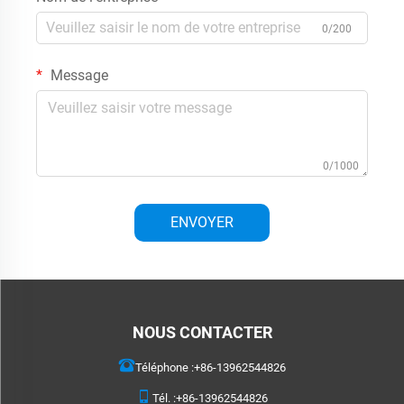
0/200
Message
0/1000
ENVOYER
NOUS CONTACTER
Téléphone :
+86-13962544826
Tél. :
+86-13962544826