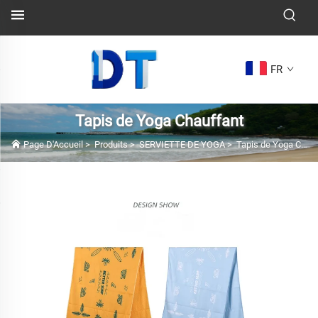
FR
Tapis de Yoga Chauffant
Page D'Accueil
>
Produits
>
SERVIETTE DE YOGA
>
Tapis de Yoga Chauffant