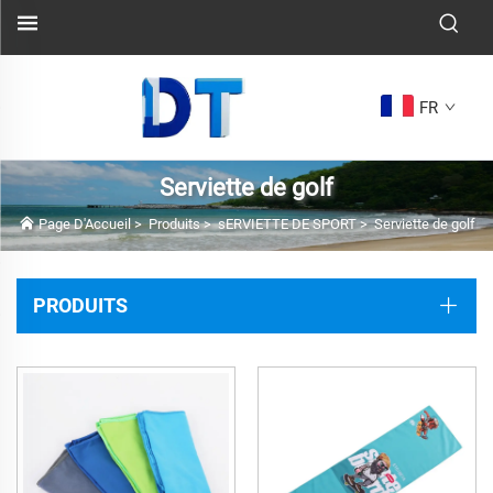
FR
Serviette de golf
Page D'Accueil
>
Produits
>
sERVIETTE DE SPORT
>
Serviette de golf
PRODUITS