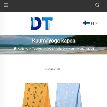
FI
Kuumayoga-kapea
Kotisivu
>
Tuotteet
>
YOGA-VELIÖ
>
Kuumayoga-kapea