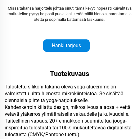
Missä tahansa harjoittelu johtaa sinut, tämä kevyt, nopeasti kuivahtava
matkateline pysyy helposti puolellesi, keräämällä hienoja, parantamalla
otetta ja sopimalla kattomasti taskuunsi.
Hanki tarjous
Tuotekuvaus
Tulostettu silikoni takana oleva yoga-alueemme on
valmistettu ultra-hienosta mikrokiinteistöä. Se sisältää
olennaisia piirteitä yoga-harjoitukselle.
Kahdenkerroin kiilattu design, mikrosiivous alaosa + vettä
vetävä yläkerros ylimääräiselle vakaudelle ja kuivuudelle.
Taiteellinen vapaus, 20+ ennakkoon suunniteltua jooga-
inspiroitua tulostusta tai 100% mukautettavaa digitaalista
tulostusta (CMYK/Pantone tuettu).