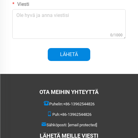
Viesti
0/1000
LÄHETÄ
OTA MEIHIN YHTEYTTÄ
Puhelin:
+86-13962544826
Puh:
+86-13962544826
Sähköposti:
[email protected]
LÄHETÄ MEILLE VIESTI