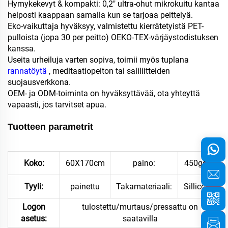
Hymykekevyt & kompakti: 0,2" ultra-ohut mikrokuitu kantaa
helposti kaappaan samalla kun se tarjoaa peittelyä.
Eko-vaikuttaja hyväksyy, valmistettu kierrätetyistä PET-
pulloista (jopa 30 per peitto) OEKO-TEX-värjäystodistuksen
kanssa.
Useita urheiluja varten sopiva, toimii myös tuplana
rannatöytä
, meditaatiopeiton tai saliliitteiden
suojausverkkona.
OEM- ja ODM-toiminta on hyväksyttävää, ota yhteyttä
vapaasti, jos tarvitset apua.
Tuotteen parametrit
Koko:
60X170cm
paino:
450gsm
Tyyli:
painettu
Takamateriaali:
Sillicone
Logon
tulostettu/murtaus/pressattu on
asetus:
saatavilla