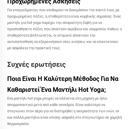
Προχωρημένες Ασκήσεις
Για επαγγελματίες που επιθυμούν να δοκιμάσουν τον εαυτό τους με
προχωρημένες πόζες, η σταθερότητα είναι κομβικής σημασίας. Ένας
μαντήλι για hot yoga παρέχει την απαραίτητη λαβή για να
προσπαθήσετε πόζες που απαιτούν ακρίβεια και ισορροπία. Καθώς η
σταθερότητα βελτιώνεται, οι ατομικοί αποκτούν την
αυτοπεποίθηση να εξερευνήσουν νέες κινήσεις και να επεκτείνουν
με ασφάλεια την πρακτική τους.
Συχνές ερωτήσεις
Ποια Είναι Η Καλύτερη Μέθοδος Για Να
Καθαριστεί Ένα Μαντήλι Hot Yoga;
Ένα μαντήλι hot yoga μπορεί να πλένεται στη μηχανή με ήπιο
απορρυπαντικό μετά από κάθε συνεδρία. Είναι καλύτερο να
στεγνώνει στον αέρα για να διατηρηθεί η ακεραιότητα των ινών, αν
και πολλά μαντήλια είναι επίσης ασφαλή στο στεγνωτήριο σε χαμηλή
θερμοκρασία.