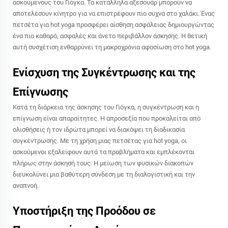
ασκούμενους του Γιόγκα. Τα κατάλληλα αξεσουάρ μπορούν να
αποτελέσουν κίνητρο για να επιστρέφουν πιο συχνά στο χαλάκι. Ένας
πετσέτα για hot yoga προσφέρει αίσθηση ασφάλειας δημιουργώντας
ένα πιο καθαρό, ασφαλές και άνετο περιβάλλον άσκησης. Η θετική
αυτή συσχέτιση ενθαρρύνει τη μακροχρόνια αφοσίωση στο hot yoga.
Ενίσχυση της Συγκέντρωσης και της
Επίγνωσης
Κατά τη διάρκεια της άσκησης του Γιόγκα, η συγκέντρωση και η
επίγνωση είναι απαραίτητες. Η απροσεξία που προκαλείται από
ολισθήσεις ή τον ιδρώτα μπορεί να διακόψει τη διαδικασία
συγκέντρωσης. Με τη χρήση μιας πετσέτας για hot yoga, οι
ασκούμενοι εξαλείφουν αυτά τα προβλήματα και εμπλέκονται
πλήρως στην άσκησή τους. Η μείωση των φυσικών διακοπών
διευκολύνει μια βαθύτερη σύνδεση με τη διαλογιστική και την
αναπνοή.
Υποστήριξη της Προόδου σε