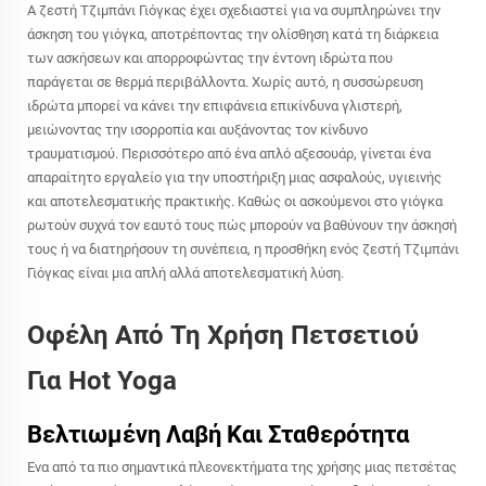
Α
ζεστή Τζιμπάνι Γιόγκας
έχει σχεδιαστεί για να συμπληρώνει την
άσκηση του γιόγκα, αποτρέποντας την ολίσθηση κατά τη διάρκεια
των ασκήσεων και απορροφώντας την έντονη ιδρώτα που
παράγεται σε θερμά περιβάλλοντα. Χωρίς αυτό, η συσσώρευση
ιδρώτα μπορεί να κάνει την επιφάνεια επικίνδυνα γλιστερή,
μειώνοντας την ισορροπία και αυξάνοντας τον κίνδυνο
τραυματισμού. Περισσότερο από ένα απλό αξεσουάρ, γίνεται ένα
απαραίτητο εργαλείο για την υποστήριξη μιας ασφαλούς, υγιεινής
και αποτελεσματικής πρακτικής. Καθώς οι ασκούμενοι στο γιόγκα
ρωτούν συχνά τον εαυτό τους πώς μπορούν να βαθύνουν την άσκησή
τους ή να διατηρήσουν τη συνέπεια, η προσθήκη ενός
ζεστή Τζιμπάνι
Γιόγκας
είναι μια απλή αλλά αποτελεσματική λύση.
Οφέλη Από Τη Χρήση Πετσετιού
Για Hot Yoga
Βελτιωμένη Λαβή Και Σταθερότητα
Ένα από τα πιο σημαντικά πλεονεκτήματα της χρήσης μιας πετσέτας