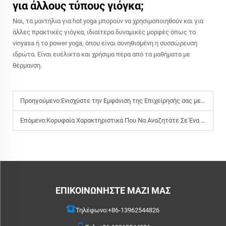
για άλλους τύπους γιόγκα;
Ναι, τα μαντήλια για hot yoga μπορούν να χρησιμοποιηθούν και για
άλλες πρακτικές γιόγκα, ιδιαίτερα δυναμικές μορφές όπως το
vinyasa ή το power yoga, όπου είναι συνηθισμένη η συσσώρευση
ιδρώτα. Είναι ευέλικτα και χρήσιμα πέρα από τα μαθήματα με
θέρμανση.
Προηγούμενο:
Ενισχύστε την Εμφάνιση της Επιχείρησής σας με Προσαρμοσμένες Πετσέτες Παραλίας που Τραβούν την Προσοχή
Επόμενο:
Κορυφαία Χαρακτηριστικά Που Να Αναζητάτε Σε Ένα Ποιοτικό Μαντίλι Γιόγκα Σε Θερμή Περιβάλλον
ΕΠΙΚΟΙΝΩΝΉΣΤΕ ΜΑΖΊ ΜΑΣ
Τηλέφωνο:
+86-13962544826