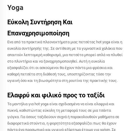
Yoga
Εύκολη Συντήρηση Και
Επαναχρησιμοποίηση
Ένα από τα πρακτικά πλεονεκτήματα μιας πετσέτας hot yoga είναι η
ευκολία συντήρησής της. Σε αντίθεση με τα γυμναστικά χαλάκια που
απαιτούν λεπτομερή καθαρισμό, μια πετσέτα μπορεί απλά να πλυθεί
στο πλυντήριο και να ξαναχρησιμοποιηθεί. Αυτή η ευκολία
εξασφαλίζει ότι οι ασκούμενοι θα έχουν πάντα μια φρέσκια και
καθαρή πετσέτα στη διάθεσή τους, υποστηρίζοντας τόσο την
υγιεινή όσο και τη βιωσιμότητα στη ρουτίνα της πρακτικής τους.
Ελαφρύ και φιλικό προς το ταξίδι
Τα μαντήλια για hot yoga είναι σχεδιασμένα να είναι ελαφριά και
πυκνά, καθιστώντας εύκολη τη μεταφορά τους σε μια τσάντα
γιόγκα. Για όσους ταξιδεύουν συχνά ή παρακολουθούν μαθήματα σε
διαφορετικά στούντιο, η φορητότητα εξασφαλίζει πως θα έχουν
πάντα ένα προσωπικό και υγιεινό εξάρτημα έτοιμο για χρήση. Σε