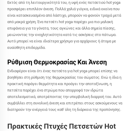
Εκτός από τη λειτουργικότητά του, η υφή ενός πετσετιού hot yoga
προσφέρει επιπλέον άνεση. Πολλά χαλιά γιόγκα, ειδικά εκείνα που
είναι κατασκευασμένα από λάστιχο, μπορούν να φανούν τραχιά μετά
από μακρά χρήση. Ένα πετσέτι hot yoga παρέχει μια πιο μαλακή
επιφάνεια για τα γόνατα, τους αγκώνες και άλλα σημεία πίεσης,
μειώνοντας την ενοχλητικότητα κατά τις ασκήσεις στο πάτωμα.
Αυτό μπορεί να είναι ιδιαίτερα χρήσιμο για αρχάριους ή άτομα με
ευαίσθητη επιδερμίδα.
Ρύθμιση Θερμοκρασίας Και Άνεση
Ενδιαφέρον είναι ότι ένας πετσέτα για hot yoga μπορεί επίσης να
βοηθήσει στη ρύθμιση της θερμοκρασίας του σώματος. Ενώ η ίδια η
πρακτική παράγει θερμότητα και προάγει την αποτοξίνωση, η
πετσέτα παρέχει ένα στρώμα που απορροφά τον ιδρώτα
αποτελεσματικά, αποτρέποντας την υπερβολική διαρροή του. Αυτό
συμβάλλει στη συνολική άνεση και επιτρέπει στους ασκούμενους να
διατηρούν την ενέργειά τους καθ' όλη τη διάρκεια της προπόνησης.
Πρακτικές Πτυχές Πετσετών Hot