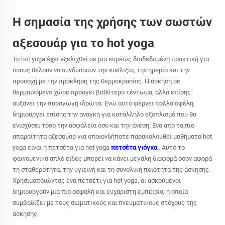
Η σημασία της χρήσης των σωστών
αξεσουάρ για το hot yoga
Το hot yoga έχει εξελιχθεί σε μια ευρέως διαδεδομένη πρακτική για
όσους θέλουν να συνδυάσουν την ευελιξία, την ηρεμία και την
προσοχή με την πρόκληση της θερμοκρασίας. Η άσκηση σε
θερμαινόμενο χώρο προάγει βαθύτερο τέντωμα, αλλά επίσης
αυξάνει την παραγωγή ιδρώτα. Ενώ αυτό φέρνει πολλά οφέλη,
δημιουργεί επίσης την ανάγκη για κατάλληλο εξοπλισμό που θα
ενισχύσει τόσο την ασφάλεια όσο και την άνεση. Ένα από τα πιο
απαραίτητα αξεσουάρ για οποιονδήποτε παρακολουθεί μαθήματα hot
yoga είναι η πετσέτα για hot yoga
πετσέτα γιόγκα
. Αυτό το
φαινομενικά απλό είδος μπορεί να κάνει μεγάλη διαφορά όσον αφορά
τη σταθερότητα, την υγιεινή και τη συνολική ποιότητα της άσκησης.
Χρησιμοποιώντας ένα πετσέτι για hot yoga, οι ασκούμενοι
δημιουργούν μια πιο ασφαλή και ευχάριστη εμπειρία, η οποία
συμβαδίζει με τους σωματικούς και πνευματικούς στόχους της
άσκησης.