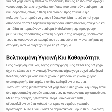
για hot yoga είναι η επιπλέον πρόσφυση. Καθώς το ιδρώτας αρχίζει
να συσσωρεύεται στο χαλάκι, ασκήσεις που απαιτούν σταθερότητα
και ισορροπία, όπως η θέση του σκύλου προς τα κάτω ή ο
πολεμιστής, μπορούν να γίνουν δύσκολες. Μια πετσέτα hot yoga
απορροφά αποτελεσματικά την υγρασία, επιτρέποντας στα χέρια και
τα πόδια να παραμένουν σταθερά. Η βελτίωση της πρόσφυσης
μειώνει τις αποσπάσεις κατά τη διάρκεια της άσκησης, βοηθώντας
τους ασκούμενους να παραμένουν εστιασμένοι στην αναπνοή και τη
στοίχιση, αντί να ανησυχούν για το γλιστρημα.
Βελτιωμένη Υγιεινή Και Καθαριότητα
Ένας ακόμη σημαντικός λόγος για τη χρήση μιας πετσέτας hot yoga
έχει να κάνει με την υγιεινή. Ένα γυμναστήριο yoga συχνά φιλοξενεί
πολλούς ασκούμενους και οι χαλάκια μπορούν να γίνουν χώρος
αναπαραγωγής βακτηρίων, αν δεν καθαρίζονται σωστά.
Τοποθετώντας μια πετσέτα hot yoga πάνω στο χαλάκι δημιουργείται
ένα προσωπικό φραγμός ανάμεσα στον ασκούμενο και την επιφάνεια.
Μετά την άσκηση, η πετσέτα μπορεί εύκολα να πλυθεί,
εξασφαλίζοντας ένα καθαρό και φρέσκο στρώμα για κάθε
προπόνηση. Αυτό είναι ιδιαίτερα σημαντικό σε θερμά περιβάλλοντα,