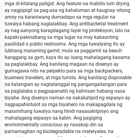
mga di-kilalang paligid. Ang feature na mabilis lum drying
ay nagpipigil sa pag-asa ng kahaluman at kaugnay nitong
amoy na karaniwang dumadapo sa mga regular na
tuwalya habang naglalakbay. Ang antibacterial treatment
ay nag-aanyong karagdagang layer ng proteksyon, lalo na
kapaki-pakinabang sa mga lugar na may kakaunting
pasilidad o public restrooms. Ang mga tuwalyang ito ay
lubhang maraming gamit, mula sa paggamit sa beach
hanggang sa gym, kaya ito ay isang mahalagang kasama
sa paglalakbay. Ang kanilang magaan na disenyo ay
gumagawa nito na perpekto para sa mga backpackers,
business travelers, at mga turista. Ang kanilang disposable
na katangian ay nagtatanggal ng pangangailangan para
sa paglalaba o pagpapanatili ng kalinisan habang nasa
biyahe. Ang disenyo naman na nakakatipid ng espasyo ay
nagpapahintulot sa mga biyahero na makapagdala ng
maramihang tuwalya nang hindi nasasakripisyo ang
mahalagang espasyo sa kabin. Ang pagiging
environmentally conscious ay nasakop din sa
pamamagitan ng biodegradable na materyales, na