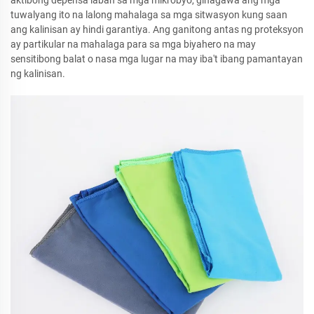
aktibong depensa laban sa mga mikrobyo, ginagawa ang mga
tuwalyang ito na lalong mahalaga sa mga sitwasyon kung saan
ang kalinisan ay hindi garantiya. Ang ganitong antas ng proteksyon
ay partikular na mahalaga para sa mga biyahero na may
sensitibong balat o nasa mga lugar na may iba't ibang pamantayan
ng kalinisan.