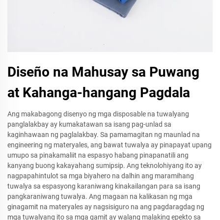
Diseño na Mahusay sa Puwang
at Kahanga-hangang Pagdala
Ang makabagong disenyo ng mga disposable na tuwalyang
panglalakbay ay kumakatawan sa isang pag-unlad sa
kaginhawaan ng paglalakbay. Sa pamamagitan ng maunlad na
engineering ng materyales, ang bawat tuwalya ay pinapayat upang
umupo sa pinakamaliit na espasyo habang pinapanatili ang
kanyang buong kakayahang sumipsip. Ang teknolohiyang ito ay
nagpapahintulot sa mga biyahero na dalhin ang maramihang
tuwalya sa espasyong karaniwang kinakailangan para sa isang
pangkaraniwang tuwalya. Ang magaan na kalikasan ng mga
ginagamit na materyales ay nagsisiguro na ang pagdaragdag ng
mga tuwalyang ito sa mga gamit ay walang malaking epekto sa