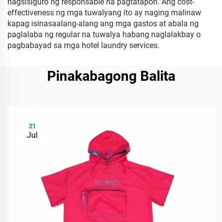
nagsisiguro ng responsable na pagtatapon. Ang cost-
effectiveness ng mga tuwalyang ito ay naging malinaw
kapag isinasaalang-alang ang mga gastos at abala ng
paglalaba ng regular na tuwalya habang naglalakbay o
pagbabayad sa mga hotel laundry services.
Pinakabagong Balita
21
Jul