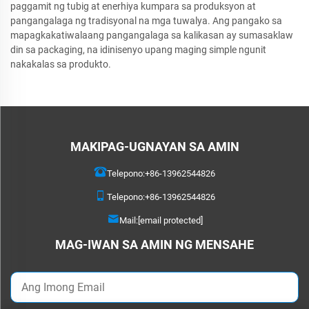
paggamit ng tubig at enerhiya kumpara sa produksyon at
pangangalaga ng tradisyonal na mga tuwalya. Ang pangako sa
mapagkakatiwalaang pangangalaga sa kalikasan ay sumasaklaw
din sa packaging, na idinisenyo upang maging simple ngunit
nakakalas sa produkto.
MAKIPAG-UGNAYAN SA AMIN
Telepono:
+86-13962544826
Telepono:
+86-13962544826
Mail:
[email protected]
MAG-IWAN SA AMIN NG MENSAHE