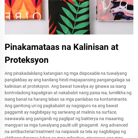
Pinakamataas na Kalinisan at
Proteksyon
Ang pinakadakilang katangian ng mga disposable na tuwalyang
panglakbay ay ang kanilang hindi mapapansing pangangalaga sa
kalinisan at proteksyon. Ang bawat tuwalya ay ginawa sa isang
kontroladong kapaligiran at nakabalot nang paisa-isa, lumilikha ng
isang banal na harang laban sa mga panlabas na kontaminante.
Ang ganitong uri ng pagkabalot ay nagsiguro na ang bawat
paggamit ay nagbibigay ng sariwang at malinis na surface,
nawawala ang panganib ng paglipat ng bakterya na maaaring
mangyari sa mga tuwalyang paulit-ulit ginagamit. Ang advanced
na antibacterial treatment na naipasok sa tela ay nagbibigay ng