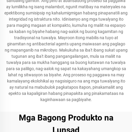
sandaling gamitin. Ang pino at abansadong proseso sa paggawa
ay lumilikha ng isang malambot, ngunit matibay na materyales na
epektibong sumisipsip ng kahalumigmigan habang pinapanatili ang
integridad ng istraktura nito. Idinisenyo ang mga tuwalyang ito
para maging magaan at kompakto, kumuha ng maliit na espasyo
sa kaban ng biyahe habang nag-aalok ng buong kagamitan ng
tradisyonal na tuwalya. Mayroon itong mabilis na tuyo at
ginamitan ng antibacterial agents upang maiwasan ang paglago
ng mapanganib na mikrobyo. Makukuha sa iba't ibang sukat upang
tugunan ang iba't ibang pangangailangan, mula sa maliit na
tuwalya para sa mukha hanggang sa buong katawan na tuwalya
para sa paliligo, nag-aalok ng sapat na kakayahang umangkop sa
lahat ng sitwasyon sa biyahe. Ang proseso ng paggawa na may
kamalayang ekolohikal ay nagsisiguro na ang mga tuwalyang ito
ay natural na mabubulok pagkatapos itapon, pinakamaliit ang
epekto sa kapaligiran habang pinapakita ang pinakamataas na
kaginhawaan sa pagbiyahe.
Mga Bagong Produkto na
Lunsad