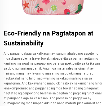
Eco-Friendly na Pagtatapon at
Sustainability
Ang pangangalaga sa kalikasan ay isang mahalagang aspeto ng
mga disposable na travel towel, naipapakita sa pamamagitan ng
kanilang maingat na pagpaplano para sa epekto nito sa kalikasan
sa dulo ng kanilang gamit. Ang mga materyales na ginamit ay
hinirang nang may layuning maaaring mabulok nang natural,
nagkakalat nang hindi nag-iwan ng nakakapinsalang sisa sa
kapaligiran. Ang kakayahang mabulok na ito ay nakamit nang hindi
kinakompromiso ang pagganap ng mga towel habang ginagamit,
nagtatag ng perpektong balanse sa pagitan ng pagiging functional
at pangangalaga sa kalikasan. Ang proseso ng paggawa ay
gumagamit ng mga mapagkukunan nang mabuti, pinakamaliit ang