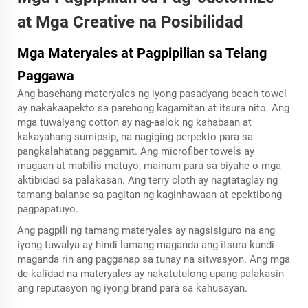
at Mga Creative na Posibilidad
Mga Materyales at Pagpipilian sa Telang
Paggawa
Ang basehang materyales ng iyong pasadyang beach towel
ay nakakaapekto sa parehong kagamitan at itsura nito. Ang
mga tuwalyang cotton ay nag-aalok ng kahabaan at
kakayahang sumipsip, na nagiging perpekto para sa
pangkalahatang paggamit. Ang microfiber towels ay
magaan at mabilis matuyo, mainam para sa biyahe o mga
aktibidad sa palakasan. Ang terry cloth ay nagtataglay ng
tamang balanse sa pagitan ng kaginhawaan at epektibong
pagpapatuyo.
Ang pagpili ng tamang materyales ay nagsisiguro na ang
iyong tuwalya ay hindi lamang maganda ang itsura kundi
maganda rin ang pagganap sa tunay na sitwasyon. Ang mga
de-kalidad na materyales ay nakatutulong upang palakasin
ang reputasyon ng iyong brand para sa kahusayan.