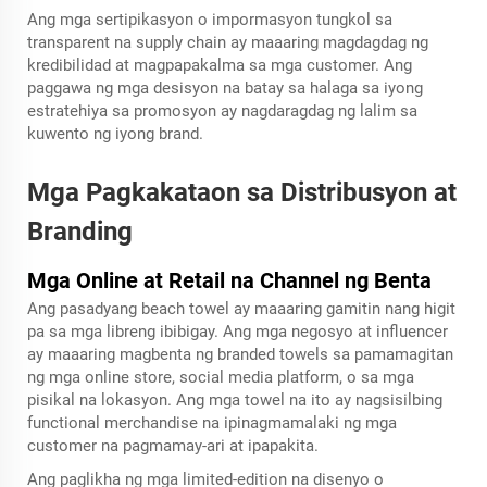
Ang mga sertipikasyon o impormasyon tungkol sa
transparent na supply chain ay maaaring magdagdag ng
kredibilidad at magpapakalma sa mga customer. Ang
paggawa ng mga desisyon na batay sa halaga sa iyong
estratehiya sa promosyon ay nagdaragdag ng lalim sa
kuwento ng iyong brand.
Mga Pagkakataon sa Distribusyon at
Branding
Mga Online at Retail na Channel ng Benta
Ang pasadyang beach towel ay maaaring gamitin nang higit
pa sa mga libreng ibibigay. Ang mga negosyo at influencer
ay maaaring magbenta ng branded towels sa pamamagitan
ng mga online store, social media platform, o sa mga
pisikal na lokasyon. Ang mga towel na ito ay nagsisilbing
functional merchandise na ipinagmamalaki ng mga
customer na pagmamay-ari at ipapakita.
Ang paglikha ng mga limited-edition na disenyo o