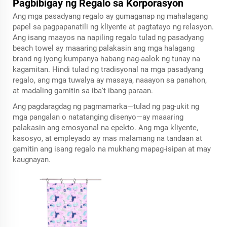
Pagbibigay ng Regalo sa Korporasyon
Ang mga pasadyang regalo ay gumaganap ng mahalagang
papel sa pagpapanatili ng kliyente at pagtatayo ng relasyon.
Ang isang maayos na napiling regalo tulad ng pasadyang
beach towel ay maaaring palakasin ang mga halagang
brand ng iyong kumpanya habang nag-aalok ng tunay na
kagamitan. Hindi tulad ng tradisyonal na mga pasadyang
regalo, ang mga tuwalya ay masaya, naaayon sa panahon,
at madaling gamitin sa iba't ibang paraan.
Ang pagdaragdag ng pagmamarka—tulad ng pag-ukit ng
mga pangalan o natatanging disenyo—ay maaaring
palakasin ang emosyonal na epekto. Ang mga kliyente,
kasosyo, at empleyado ay mas malamang na tandaan at
gamitin ang isang regalo na mukhang mapag-isipan at may
kaugnayan.