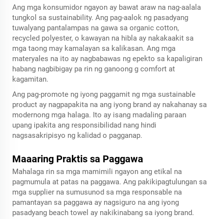
Ang mga konsumidor ngayon ay bawat araw na nag-aalala
tungkol sa sustainability. Ang pag-aalok ng pasadyang
tuwalyang pantalampas na gawa sa organic cotton,
recycled polyester, o kawayan na hibla ay nakakaakit sa
mga taong may kamalayan sa kalikasan. Ang mga
materyales na ito ay nagbabawas ng epekto sa kapaligiran
habang nagbibigay pa rin ng ganoong g comfort at
kagamitan.
Ang pag-promote ng iyong paggamit ng mga sustainable
product ay nagpapakita na ang iyong brand ay nakahanay sa
modernong mga halaga. Ito ay isang madaling paraan
upang ipakita ang responsibilidad nang hindi
nagsasakripisyo ng kalidad o pagganap.
Maaaring Praktis sa Paggawa
Mahalaga rin sa mga mamimili ngayon ang etikal na
pagmumula at patas na paggawa. Ang pakikipagtulungan sa
mga supplier na sumusunod sa mga responsable na
pamantayan sa paggawa ay nagsiguro na ang iyong
pasadyang beach towel ay nakikinabang sa iyong brand.