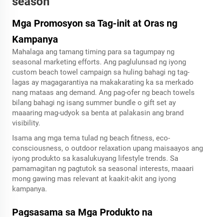
season
Mga Promosyon sa Tag-init at Oras ng
Kampanya
Mahalaga ang tamang timing para sa tagumpay ng
seasonal marketing efforts. Ang paglulunsad ng iyong
custom beach towel campaign sa huling bahagi ng tag-
lagas ay magagarantiya na makakarating ka sa merkado
nang mataas ang demand. Ang pag-ofer ng beach towels
bilang bahagi ng isang summer bundle o gift set ay
maaaring mag-udyok sa benta at palakasin ang brand
visibility.
Isama ang mga tema tulad ng beach fitness, eco-
consciousness, o outdoor relaxation upang maisaayos ang
iyong produkto sa kasalukuyang lifestyle trends. Sa
pamamagitan ng pagtutok sa seasonal interests, maaari
mong gawing mas relevant at kaakit-akit ang iyong
kampanya.
Pagsasama sa Mga Produkto na