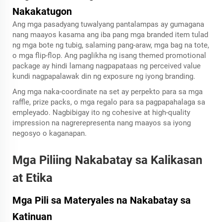
Nakakatugon
Ang mga pasadyang tuwalyang pantalampas ay gumagana
nang maayos kasama ang iba pang mga branded item tulad
ng mga bote ng tubig, salaming pang-araw, mga bag na tote,
o mga flip-flop. Ang paglikha ng isang themed promotional
package ay hindi lamang nagpapataas ng perceived value
kundi nagpapalawak din ng exposure ng iyong branding.
Ang mga naka-coordinate na set ay perpekto para sa mga
raffle, prize packs, o mga regalo para sa pagpapahalaga sa
empleyado. Nagbibigay ito ng cohesive at high-quality
impression na nagrerepresenta nang maayos sa iyong
negosyo o kaganapan.
Mga Piliing Nakabatay sa Kalikasan
at Etika
Mga Pili sa Materyales na Nakabatay sa
Katinuan