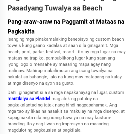
Pasadyang Tuwalya sa Beach
Pang-araw-araw na Paggamit at Mataas na
Pagkakita
Isang ng mga pinakamalaking benepisyo ng
custom beach
towels
kung gaano kadalas at saan sila ginagamit. Mga
beach, pool, parke, festival, resort - ito ay mga lugar na may
mataas na trapiko, pampublikong lugar kung saan ang
iyong logo o mensahe ay maaaring mapalagay nang
malinaw. Mahirap makalimutan ang isang tuwalya na
nakalat sa buhangin, lalo na kung may matapang na kulay
at mga disenyo na ayon sa gusto.
Dahil ginagamit sila sa mga napakahayag na lugar, custom
mantikilya sa Plaridel
mag-alok ng patuloy na
pagkakalantad ng tatak nang hindi nagpapahamak. Ang
mga tao ay likas na naaakit sa makulay na mga disenyo, at
kapag nakita nila ang isang tuwalya na may kustom-
branding, ito'y nag-iiwan ng impresyon na maaaring
magdulot ng pagkausisa at pagkilala.