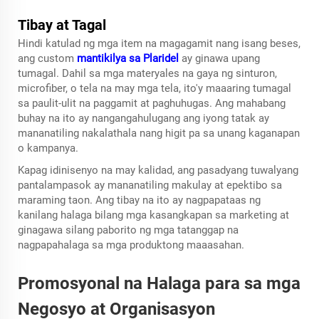
Tibay at Tagal
Hindi katulad ng mga item na magagamit nang isang beses,
ang custom
mantikilya sa Plaridel
ay ginawa upang
tumagal. Dahil sa mga materyales na gaya ng sinturon,
microfiber, o tela na may mga tela, ito'y maaaring tumagal
sa paulit-ulit na paggamit at paghuhugas. Ang mahabang
buhay na ito ay nangangahulugang ang iyong tatak ay
mananatiling nakalathala nang higit pa sa unang kaganapan
o kampanya.
Kapag idinisenyo na may kalidad, ang pasadyang tuwalyang
pantalampasok ay mananatiling makulay at epektibo sa
maraming taon. Ang tibay na ito ay nagpapataas ng
kanilang halaga bilang mga kasangkapan sa marketing at
ginagawa silang paborito ng mga tatanggap na
nagpapahalaga sa mga produktong maaasahan.
Promosyonal na Halaga para sa mga
Negosyo at Organisasyon