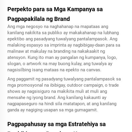
Perpekto para sa Mga Kampanya sa
Pagpapakilala ng Brand
Ang mga negosyo na naghahanap na mapataas ang
kanilang nakikita sa publiko ay makakahanap na lubhang
epektibo ang pasadyang tuwalyang pantalampasok. Ang
malaking espasyo sa imprinta ay nagbibigay-daan para sa
malinaw at makulay na branding na nakakaakit ng
atensyon. Kung ito man ay pangalan ng kumpanya, logo,
slogan, o artwork na may buong kulay, ang tuwalya ay
nagsisilbing isang mataas na epekto na canvas.
Ang paggamit ng pasadyang tuwalyang pantalampasok sa
mga promosyonal na ibibigay, outdoor campaign, o trade
shows ay nagsisiguro na makikita muli at muli ang
mensahe ng iyong brand. Ang kanilang kakaunti ay
nagpapaseguro na hindi sila matatapon, at ang kanilang
ganda ay nagiging usapan sa mga gumagamit.
Pagpapahusay sa mga Estratehiya sa