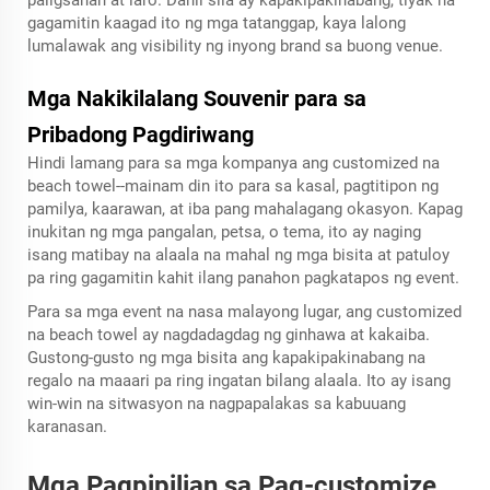
paligsahan at laro. Dahil sila ay kapakipakinabang, tiyak na
gagamitin kaagad ito ng mga tatanggap, kaya lalong
lumalawak ang visibility ng inyong brand sa buong venue.
Mga Nakikilalang Souvenir para sa
Pribadong Pagdiriwang
Hindi lamang para sa mga kompanya ang customized na
beach towel--mainam din ito para sa kasal, pagtitipon ng
pamilya, kaarawan, at iba pang mahalagang okasyon. Kapag
inukitan ng mga pangalan, petsa, o tema, ito ay naging
isang matibay na alaala na mahal ng mga bisita at patuloy
pa ring gagamitin kahit ilang panahon pagkatapos ng event.
Para sa mga event na nasa malayong lugar, ang customized
na beach towel ay nagdadagdag ng ginhawa at kakaiba.
Gustong-gusto ng mga bisita ang kapakipakinabang na
regalo na maaari pa ring ingatan bilang alaala. Ito ay isang
win-win na sitwasyon na nagpapalakas sa kabuuang
karanasan.
Mga Pagpipilian sa Pag-customize