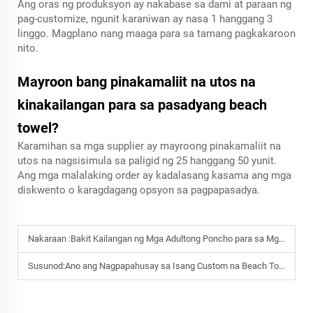
Ang oras ng produksyon ay nakabase sa dami at paraan ng
pag-customize, ngunit karaniwan ay nasa 1 hanggang 3
linggo. Magplano nang maaga para sa tamang pagkakaroon
nito.
Mayroon bang pinakamaliit na utos na
kinakailangan para sa pasadyang beach
towel?
Karamihan sa mga supplier ay mayroong pinakamaliit na
utos na nagsisimula sa paligid ng 25 hanggang 50 yunit.
Ang mga malalaking order ay kadalasang kasama ang mga
diskwento o karagdagang opsyon sa pagpapasadya.
Nakaraan :
Bakit Kailangan ng Mga Adultong Poncho para sa Mga Festival at Mga Paglalakbay sa Camping
Susunod:
Ano ang Nagpapahusay sa Isang Custom na Beach Towel para sa Personal o Negosyo?