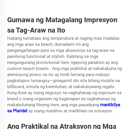
Gumawa ng Matagalang Impresyon
sa Tag-Araw na Ito
Habang tumataas ang temperatura at naging mas madalas
ang mga araw sa beach, dumadami rin ang
pangangailangan para sa mga aksesorya sa tag-araw na
parehong functional at stylish. Kabilang sa mga
nangungunang promotional item ngayong panahon ay ang
custom beach towels
. Ang mga praktikal at nakakakuha ng
atensiyong piraso na ito ay hindi lamang para matuyo
pagkatapos lumangoy—ginagamit din sila bilang mobile na
billboard, simula ng kwentuhan, at nakakatuwang regalo.
Kung ikaw ay isang negosyo na naghahanap ng exposure sa
brand o isang organizer ng kaganapan na naghahanap ng
makabuluhang libreng item, ang mga pasadyang
mantikilya
sa Plaridel
ay isang matalino at malikhain na solusyon.
Ang Praktikal na Atraksyon ng Mga