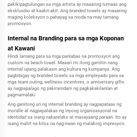
pakikipagtulungan sa mga artista ay maaaring tumaas ang
eksklusibo at kaakit-akit. Ang branded towels ay maaaring
maging koleksyon o pahayag sa moda na may tamang
promosyon.
Internal na Branding para sa mga Koponan
at Kawani
Hindi lamang para sa mga panlabas na promosyon ang
custom na beach towel. Maaari rin itong gamitin nang
internal upang palakasin ang kultura ng kumpanya. Ang
pagbibigay ng branded towels sa mga empleyado para sa
mga team outing, wellness incentives, o anniversary gifts
ay nagpapalago ng pakiramdam ng pagkakakilanlan at
pagmamalaki.
Ang ganitong uri ng internal branding ay nagpapataas ng
moralle at nagpapalakas ng inyong organisasyonal na
identidad sa isang nakarelaks at masayaang paraan. Ito ay
isang maliit na kilos na nag-iiwan ng malaking impresyon.