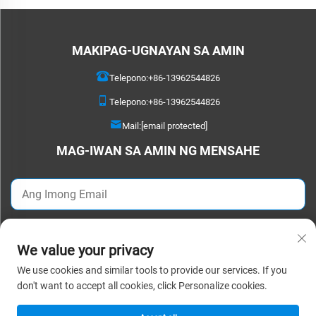
MAKIPAG-UGNAYAN SA AMIN
Telepono:
+86-13962544826
Telepono:
+86-13962544826
Mail:
[email protected]
MAG-IWAN SA AMIN NG MENSAHE
IPADALA NGAYON
We value your privacy
We use cookies and similar tools to provide our services. If you
Karapatan sa Pambansang Kopyright © 2025 Suzhou Detao Textile Co., Ltd.
don't want to accept all cookies, click Personalize cookies.
Lahat ng karapatan ay ipinaglalaban. |
Patakaran sa Pagkapribado