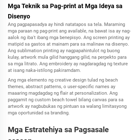
Mga Teknik sa Pag-print at Mga Ideya sa
Disenyo
Ang pagpapasadya ay hindi natatapos sa tela. Maraming
mga paraan ng pag-print ang available, na bawat isa ay nag-
aalok ng iba't ibang mga benepisyo. Ang screen printing ay
matipid sa gastos at mainam para sa malinaw na disenyo.
Ang sublimation printing ay nagpapahintulot ng buong
kulay, artwork mula gilid hanggang gilid, na perpekto para
sa mga litrato. Ang embroidery ay nagdaragdag ng texture
at isang naka-istilong pakiramdam.
Ang mga elemento ng creative design tulad ng beach
themes, abstract patterns, o user-specific names ay
maaaring magdagdag ng flair at personalization. Ang
paggamit ng custom beach towel bilang canvas para sa
artwork ay nagbubukas ng pintuan sa walang limitasyong
mga oportunidad sa branding.
Mga Estratehiya sa Pagsasale