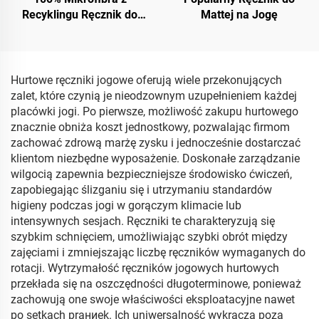
Recyklingu Ręcznik do
Mattej na Jogę
Mattej na Jogę
Hurtowe ręczniki jogowe oferują wiele przekonujących
zalet, które czynią je nieodzownym uzupełnieniem każdej
placówki jogi. Po pierwsze, możliwość zakupu hurtowego
znacznie obniża koszt jednostkowy, pozwalając firmom
zachować zdrową marżę zysku i jednocześnie dostarczać
klientom niezbędne wyposażenie. Doskonałe zarządzanie
wilgocią zapewnia bezpieczniejsze środowisko ćwiczeń,
zapobiegając ślizganiu się i utrzymaniu standardów
higieny podczas jogi w gorączym klimacie lub
intensywnych sesjach. Ręczniki te charakteryzują się
szybkim schnięciem, umożliwiając szybki obrót między
zajęciami i zmniejszając liczbę ręczników wymaganych do
rotacji. Wytrzymałość ręczników jogowych hurtowych
przekłada się na oszczędności długoterminowe, ponieważ
zachowują one swoje właściwości eksploatacyjne nawet
po setkach prаниek. Ich uniwersalność wykracza poza