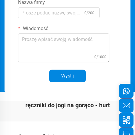
Nazwa firmy
0/200
Wiadomość
0/1000
Wyślij
ręczniki do jogi na gorąco - hurt