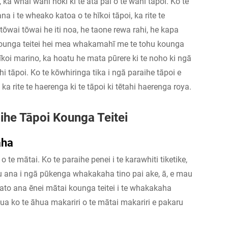
 ka whai wāhi hoki ki te ata pai o te wāhi tāpoi. Ko te
a i te wheako katoa o te hīkoi tāpoi, ka rite te
 tōwai tōwai
he iti noa, he taone rewa rahi, he kapa
i kounga teitei hei mea whakamahī me te tohu kounga
hīkoi marino, ka hoatu he mata pūrere ki te noho ki ngā
āhi tāpoi. Ko te kōwhiringa tika i ngā paraihe tāpoi e
ka rite te haerenga ki te tāpoi ki tētahi haerenga roya.
he Tāpoi Kounga Teitei
aha
o te mātai. Ko te paraihe penei i te karawhiti tiketike,
tu ana i ngā pūkenga whakakaha tino pai ake, ā, e mau
ato ana ēnei mātai kounga teitei i te whakakaha
ua ko te āhua makariri o te mātai makariri e pakaru