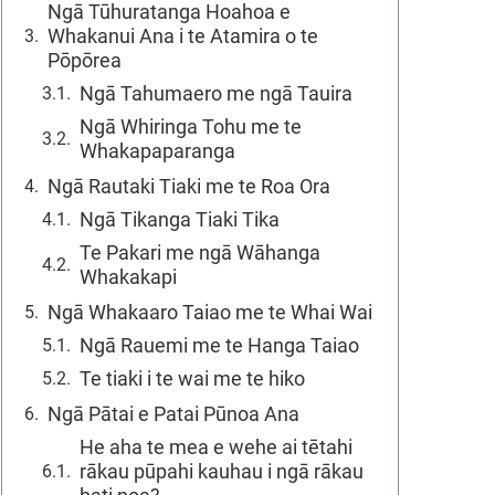
Ngā Tūhuratanga Hoahoa e
Whakanui Ana i te Atamira o te
Pōpōrea
Ngā Tahumaero me ngā Tauira
Ngā Whiringa Tohu me te
Whakapaparanga
Ngā Rautaki Tiaki me te Roa Ora
Ngā Tikanga Tiaki Tika
Te Pakari me ngā Wāhanga
Whakakapi
Ngā Whakaaro Taiao me te Whai Wai
Ngā Rauemi me te Hanga Taiao
Te tiaki i te wai me te hiko
Ngā Pātai e Patai Pūnoa Ana
He aha te mea e wehe ai tētahi
rākau pūpahi kauhau i ngā rākau