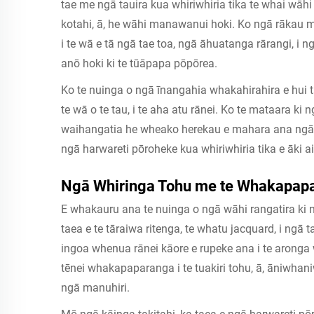
tae me ngā tauira kua whiriwhiria tika te whai wāhi
kotahi, ā, he wāhi manawanui hoki. Ko ngā rākau 
i te wā e tā ngā tae toa, ngā āhuatanga rārangi, i n
anō hoki ki te tūāpapa pōpōrea.
Ko te nuinga o ngā īnangahia whakahirahira e hui 
te wā o te tau, i te aha atu rānei. Ko te mataara ki
waihangatia he wheako herekau e mahara ana ngā m
ngā harwareti pōroheke kua whiriwhiria tika e āki ai
Ngā Whiringa Tohu me te Whakapap
E whakauru ana te nuinga o ngā wāhi rangatira ki 
taea e te tāraiwa ritenga, te whatu jacquard, i ngā 
ingoa whenua rānei kāore e rupeke ana i te aronga
tēnei whakapaparanga i te tuakiri tohu, ā, āniwha
ngā manuhiri.