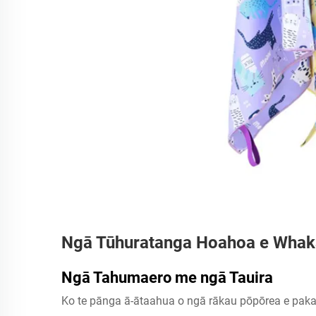
Ngā Tūhuratanga Hoahoa e Whakan
Ngā Tahumaero me ngā Tauira
Ko te pānga ā-ātaahua o ngā rākau pōpōrea e paka