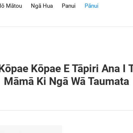
ō Mātou
Ngā Hua
Panui
Pānui
ōpae Kōpae E Tāpiri Ana I 
Māmā Ki Ngā Wā Taumata