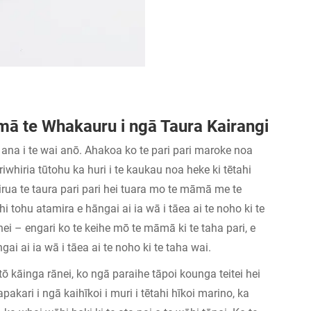
mā te Whakauru i ngā Taura Kairangi
e ana i te wai anō. Ahakoa ko te pari pari maroke noa
hiria tūtohu ka huri i te kaukau noa heke ki tētahi
irua te taura pari pari hei tuara mo te māmā me te
 tohu atamira e hāngai ai ia wā i tāea ai te noho ki te
nei – engari ko te keihe mō te māmā ki te taha pari, e
ai ai ia wā i tāea ai te noho ki te taha wai.
 tō kāinga rānei, ko ngā paraihe tāpoi kounga teitei hei
ri i ngā kaihīkoi i muri i tētahi hīkoi marino, ka