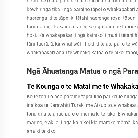
hoatu he mata pūrere ki te noho ki ngā tūru tuarā, ā,
kōwhiringa tika i ngā paraihe tāpoi e whakapakari an
haerenga ki te tāpoi ki tētahi haerenga roya.
tōpuni
tūmatanui, i tō kāinga rānei, ko ngā paraihe tāpo
hoki. Ka whakapakari i ngā kaihīkoi i muri i tētahi 
tūru tuarā, ā, ka whai wāhi hoki ki te ata pai o te w
whakapakari ana i te wheako katoa o te hīkoi tāpoi, 
Ngā Āhuatanga Matua o ngā Parai
Te Kounga o te Mātai me te Whakak
Ko te tohu o ngā paraihe tāpoi tino pai kei te hunga 
ina koa te Karawhiti Tūraki me Aikupito, e whakaa
tonu ana te āhua pūrere, māmā ki te kiko. E whakar
marino, e āki ai i ngā kaihīkoi kia maroke māmā, ka
ana ki te kiko.