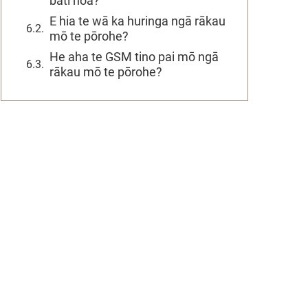
bati noa?
E hia te wā ka huringa ngā rākau
mō te pōrohe?
He aha te GSM tino pai mō ngā
rākau mō te pōrohe?