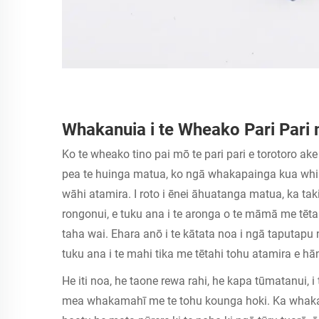
Whakanuia i te Wheako Pari Pari 
Ko te wheako tino pai mō te pari pari e torotoro ak
pea te huinga matua, ko ngā whakapainga kua whiriw
wāhi atamira. I roto i ēnei āhuatanga matua, ka tak
rongonui, e tuku ana i te aronga o te māmā me tētahi
taha wai. Ehara anō i te kātata noa i ngā taputapu 
tuku ana i te mahi tika me tētahi tohu atamira e hāng
He iti noa, he taone rewa rahi, he kapa tūmatanui, i
mea whakamahī me te tohu kounga hoki. Ka whakapaka