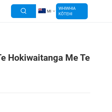
WHIWHIA
MI
KŌTEHI
Te Hokiwaitanga Me Te