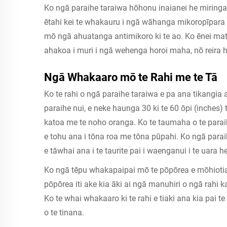
Ko ngā paraihe taraiwa hōhonu inaianei he miringa
ētahi kei te whakauru i ngā wāhanga mikoropīpara m
mō ngā ahuatanga antimikoro ki te ao. Ko ēnei m
ahakoa i muri i ngā wehenga horoi maha, nō reira h
Ngā Whakaaro mō te Rahi me te Tā
Ko te rahi o ngā paraihe taraiwa e pa ana tikangia 
paraihe nui, e neke haunga 30 ki te 60 ōpi (inches) 
katoa me te noho oranga. Ko te taumaha o te parai
e tohu ana i tōna roa me tōna pūpahi. Ko ngā para
e tāwhai ana i te taurite pai i waenganui i te uara
Ko ngā tēpu whakapaipai mō te pōpōrea e mōhiotia 
pōpōrea iti ake kia āki ai ngā manuhiri o ngā rahi ka
Ko te whai whakaaro ki te rahi e tiaki ana kia pai 
o te tinana.