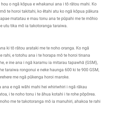
 hou o ngā kōpua e whakanui ana i tō rātou mahi. Ko
ō te horoi takitahi, ko ētahi atu ko ngā kōpua pākura
atapae matatau e mau tonu ana te pūpahi me te mōhio
e utu tika mō ia takotoranga taraiwa.
ana ki tō rātou arataki me te noho oranga. Ko ngā
te rahi, e totohu ana i te horapa mō te horoi tinana
he, e ine ana i ngā karamu ia mitarau tapawhā (GSM),
ihe taraiwa rongonui e neke haunga 600 ki te 900 GSM,
 herehere me ngā pūkenga horoi maroke.
ana e ngā wāhi mahi hei whiriwhiri i ngā rākau
toa, i te noho tonu i te āhua kotahi i te rohe pōpōrea.
te noho me te takotoranga mō ia manuhiri, ahakoa te rahi