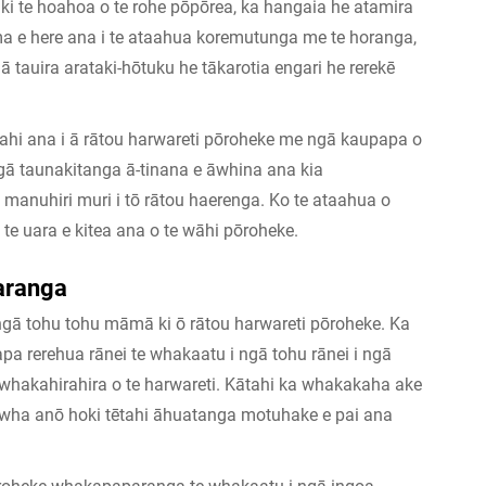
 ki te hoahoa o te rohe pōpōrea, ka hangaia he atamira
ma e here ana i te ataahua koremutunga me te horanga,
gā tauira arataki-hōtuku he tākarotia engari he rerekē
tahi ana i ā rātou harwareti pōroheke me ngā kaupapa o
 ngā taunakitanga ā-tinana e āwhina ana kia
anuhiri muri i tō rātou haerenga. Ko te ataahua o
 te uara e kitea ana o te wāhi pōroheke.
aranga
ngā tohu tohu māmā ki ō rātou harwareti pōroheke. Ka
tapa rerehua rānei te whakaatu i ngā tohu rānei i ngā
 whakahirahira o te harwareti. Kātahi ka whakakaha ake
niwha anō hoki tētahi āhuatanga motuhake e pai ana