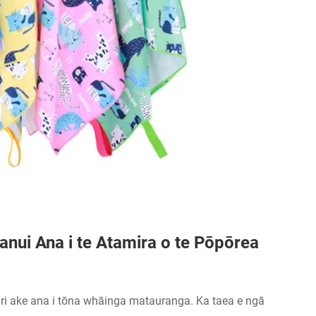
ui Ana i te Atamira o te Pōpōrea
ri ake ana i tōna whāinga matauranga. Ka taea e ngā