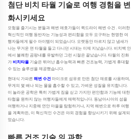
첨단 비치 타월 기술로 여행 경험을 변
화시키세요
모험을 즐기시는 분들과 해변 애호가들이 퀵드라이
해변 수건
. 이러한
혁신적인 여행 동반자는 기능성과 편리함을 모두 요구하는 현명한 여
행자들에게 필수 아이템이 되었습니다. 오랫동안 마르지 않고 냄새가
나는 무거운 면 타월을 들고 다니던 시대는 이제 지났습니다. 비치백 안
에서 불쾌한 곰팡내를 유발하던 그런 시절은 끝났습니다. 타월의 진화
가
비치타올
기술은 뛰어난 흡수능력과 빠른 건조능력, 가볍게 휴대할
수 있는 솔루션을 제공했습니다.
현대식 가파른
해변 수건
마이크로 섬유로 만든 첨단 재료를 사용하며,
무게의 몇 배나 되는 물을 흡수할 수 있고, 가벼운 성질을 유지합니다.
이 놀라운 공학은 특히 가볍게 짐을 싣고 가지만 편안함과 기능에 대한
타협을 원하지 않는 여행자들에게 매력적입니다. 동남아시아의 섬을
여행하거나 지중해 연안 마을을 탐험하거나, 지역 해변으로 하루 여행
을 계획하든, 이 혁신적인 수건은 야외 경험을 향상시키기 위해 설계되
었습니다.
빠른 건조 기술 의 과학