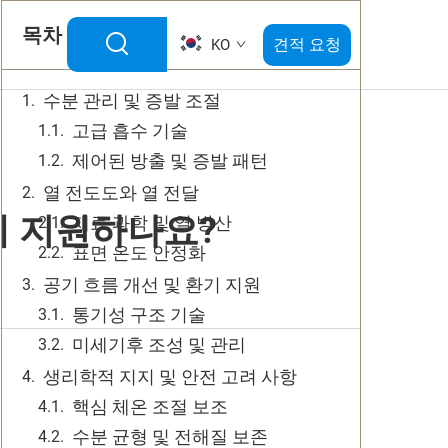
목차
견적 요청
KO
수분 관리 및 증발 조절
고급 흡수 기술
제어된 방출 및 증발 패턴
열 전도도와 열 전달
게 지원하나요?
재료 과학 및 열 방산
표면 온도 안정화
공기 흐름 개선 및 환기 지원
통기성 구조 기술
미세기후 조성 및 관리
생리학적 지지 및 안전 고려 사항
핵심 체온 조절 보조
수분 균형 및 전해질 보존