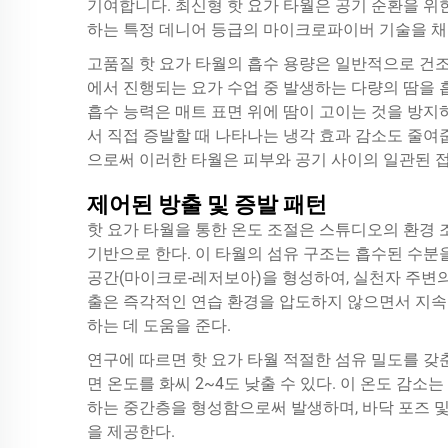
기여합니다. 최신형 핫 요가 타월은 공기 순환을 
하는 특정 데니어 등급의 마이크로파이버 기술을 채
고품질 핫 요가 타월의 흡수 용량은 일반적으로 건조
에서 진행되는 요가 수업 중 발생하는 다량의 땀을
흡수 능력은 매트 표면 위에 땀이 고이는 것을 방지
서 직접 증발할 때 나타나는 냉각 효과 감소도 줄
으로써 이러한 타월은 피부와 공기 사이의 일관된 
제어된 방출 및 증발 패턴
핫 요가 타월을 통한 온도 조절은 스튜디오의 환경
기반으로 한다. 이 타월의 섬유 구조는 흡수된 수
공간(마이크로-레저보아)을 형성하여, 실천자 주변의
출은 즉각적인 연습 환경을 압도하지 않으면서 지속
하는 데 도움을 준다.
연구에 따르면
핫 요가 타월
적절한 섬유 밀도를 갖춘
면 온도를 화씨 2~4도 낮출 수 있다. 이 온도 감
하는 중간층을 형성함으로써 발생하며, 바닥 포즈 및
을 제공한다.