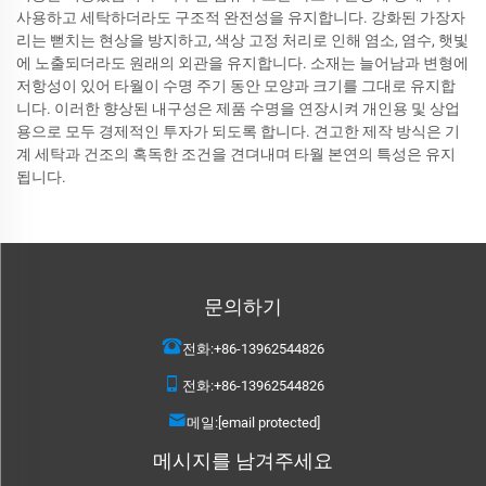
사용하고 세탁하더라도 구조적 완전성을 유지합니다. 강화된 가장자
리는 뻗치는 현상을 방지하고, 색상 고정 처리로 인해 염소, 염수, 햇빛
에 노출되더라도 원래의 외관을 유지합니다. 소재는 늘어남과 변형에
저항성이 있어 타월이 수명 주기 동안 모양과 크기를 그대로 유지합
니다. 이러한 향상된 내구성은 제품 수명을 연장시켜 개인용 및 상업
용으로 모두 경제적인 투자가 되도록 합니다. 견고한 제작 방식은 기
계 세탁과 건조의 혹독한 조건을 견뎌내며 타월 본연의 특성은 유지
됩니다.
문의하기
전화:
+86-13962544826
전화:
+86-13962544826
메일:
[email protected]
메시지를 남겨주세요