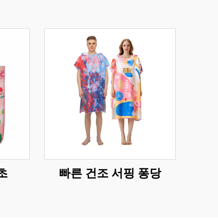
초
빠른 건조 서핑 퐁당