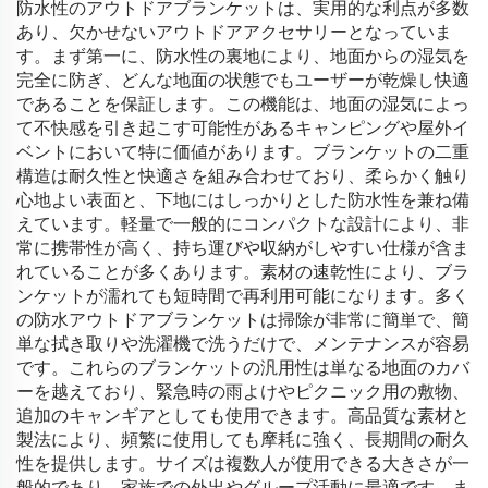
防水性のアウトドアブランケットは、実用的な利点が多数
あり、欠かせないアウトドアアクセサリーとなっていま
す。まず第一に、防水性の裏地により、地面からの湿気を
完全に防ぎ、どんな地面の状態でもユーザーが乾燥し快適
であることを保証します。この機能は、地面の湿気によっ
て不快感を引き起こす可能性があるキャンピングや屋外イ
ベントにおいて特に価値があります。ブランケットの二重
構造は耐久性と快適さを組み合わせており、柔らかく触り
心地よい表面と、下地にはしっかりとした防水性を兼ね備
えています。軽量で一般的にコンパクトな設計により、非
常に携帯性が高く、持ち運びや収納がしやすい仕様が含ま
れていることが多くあります。素材の速乾性により、ブラ
ンケットが濡れても短時間で再利用可能になります。多く
の防水アウトドアブランケットは掃除が非常に簡単で、簡
単な拭き取りや洗濯機で洗うだけで、メンテナンスが容易
です。これらのブランケットの汎用性は単なる地面のカバ
ーを越えており、緊急時の雨よけやピクニック用の敷物、
追加のキャンギアとしても使用できます。高品質な素材と
製法により、頻繁に使用しても摩耗に強く、長期間の耐久
性を提供します。サイズは複数人が使用できる大きさが一
般的であり、家族での外出やグループ活動に最適です。ま