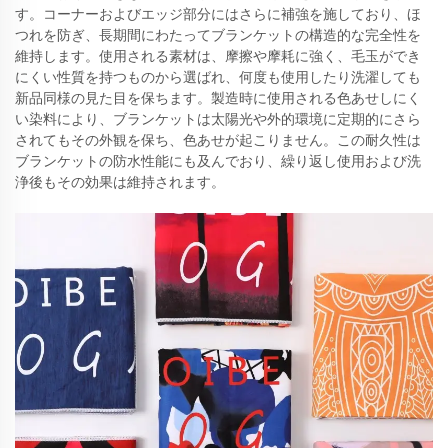
す。コーナーおよびエッジ部分にはさらに補強を施しており、ほ
つれを防ぎ、長期間にわたってブランケットの構造的な完全性を
維持します。使用される素材は、摩擦や摩耗に強く、毛玉ができ
にくい性質を持つものから選ばれ、何度も使用したり洗濯しても
新品同様の見た目を保ちます。製造時に使用される色あせしにく
い染料により、ブランケットは太陽光や外的環境に定期的にさら
されてもその外観を保ち、色あせが起こりません。この耐久性は
ブランケットの防水性能にも及んでおり、繰り返し使用および洗
浄後もその効果は維持されます。