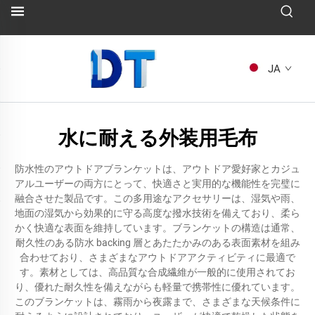
JA
水に耐える外装用毛布
防水性のアウトドアブランケットは、アウトドア愛好家とカジュ
アルユーザーの両方にとって、快適さと実用的な機能性を完璧に
融合させた製品です。この多用途なアクセサリーは、湿気や雨、
地面の湿気から効果的に守る高度な撥水技術を備えており、柔ら
かく快適な表面を維持しています。ブランケットの構造は通常、
耐久性のある防水 backing 層とあたたかみのある表面素材を組み
合わせており、さまざまなアウトドアアクティビティに最適で
す。素材としては、高品質な合成繊維が一般的に使用されてお
り、優れた耐久性を備えながらも軽量で携帯性に優れています。
このブランケットは、霧雨から夜露まで、さまざまな天候条件に