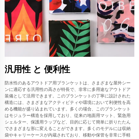
汎用性 と 便利性
防水性のあるアウトドア用ブランケットは、さまざまな屋外シー
ンに適応する汎用性の高さが特長で、非常に多用途なアウトドア
装備として活用できます。このブランケットの丁寧に設計された
構造には、さまざまなアクティビティや環境において利便性を高
める機能が盛り込まれています。多くの場合、このブランケット
はモジュラー構造を採用しており、従来の地面用マット、緊急用
シェルター、保護用ラップなど、目的に応じて簡単に折りたたん
でさまざまな形に変えることができます。多くのモデルには収納
袋やキャリーケースが内蔵されており、移動や保管を非常に手軽