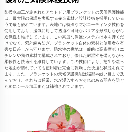
防撥水加工が施されたアウトドア用ブランケットの天候保護性能
は、最大限の保護を実現する先進素材と設計技術を採用している
点で最も優れています。表地には特殊な防水コーティング技術を
使用しており、湿気に対して透過不可能なバリアを形成しながら
通気性も維持しています。この高度な保護システムは水を弾くだ
けでなく、紫外線も防ぎ、ブランケット自体の素材と使用者を有
害な日差しから守ります。防水性の裏地は一般的に高密度ポリエ
チレンや類似素材で構成されており、優れた耐湿性を備えながら
柔軟性と快適性を維持しています。この技術により、芝生や湿っ
た地面が濡れていても使用者は完全に乾燥した快適な状態を保て
ます。また、ブランケットの天候保護機能は端部や縫い目まで及
んでおり、それらは通常、水が浸入するおそれのある弱点を防ぐ
ためにシール加工または補強されています。