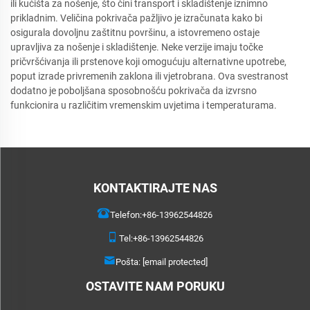
ili kućišta za nošenje, što čini transport i skladištenje iznimno
prikladnim. Veličina pokrivača pažljivo je izračunata kako bi
osigurala dovoljnu zaštitnu površinu, a istovremeno ostaje
upravljiva za nošenje i skladištenje. Neke verzije imaju točke
pričvršćivanja ili prstenove koji omogućuju alternativne upotrebe,
poput izrade privremenih zaklona ili vjetrobrana. Ova svestranost
dodatno je poboljšana sposobnošću pokrivača da izvrsno
funkcionira u različitim vremenskim uvjetima i temperaturama.
KONTAKTIRAJTE NAS
Telefon:
+86-13962544826
Tel:
+86-13962544826
Pošta:
[email protected]
OSTAVITE NAM PORUKU