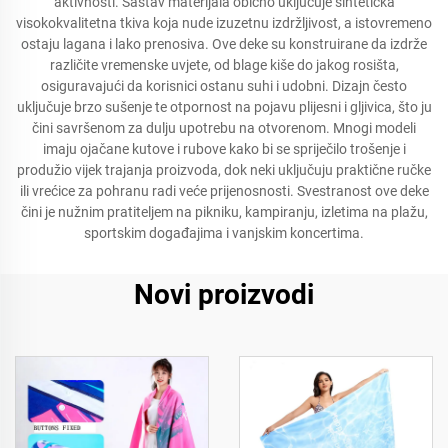
aktivnosti. Sastav materijala obično uključuje sintetička
visokokvalitetna tkiva koja nude izuzetnu izdržljivost, a istovremeno
ostaju lagana i lako prenosiva. Ove deke su konstruirane da izdrže
različite vremenske uvjete, od blage kiše do jakog rosišta,
osiguravajući da korisnici ostanu suhi i udobni. Dizajn često
uključuje brzo sušenje te otpornost na pojavu plijesni i gljivica, što ju
čini savršenom za dulju upotrebu na otvorenom. Mnogi modeli
imaju ojačane kutove i rubove kako bi se spriječilo trošenje i
produžio vijek trajanja proizvoda, dok neki uključuju praktične ručke
ili vrećice za pohranu radi veće prijenosnosti. Svestranost ove deke
čini je nužnim pratiteljem na pikniku, kampiranju, izletima na plažu,
sportskim događajima i vanjskim koncertima.
Novi proizvodi