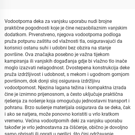
vruću jogu
Vodootporna deka za vanjsku uporabu nudi brojne
praktične pogodnosti koje je čine nezaobilaznim vanjskim
dodatkom. Prvenstveno, njegova vodootporna podloga
pruža potpunu zaštitu od vlažnosti tla, osiguravajući da
korisnici ostanu suhi i udobni bez obzira na stanje
površine. Ova značajka posebno je važna tijekom
kampiranja ili vanjskih događanja gdje bi vlažno tlo inače
moglo izazvati nelagodnost. Dvostepena konstrukcija deke
pruža izdržljivost i udobnost, s mekom i ugodnom gornjom
površinom, dok donji sloj osigurava izdržljivu
vodootpornost. Njezina lagana težina i kompaktna izrada
čine je iznimno prijenosnom, a često uključuje praktična
rješenja za nošenje koja omogućuju jednostavni transport i
pohranu. Brzo sušenje materijala osigurava da se deka, čak
i ako se natjera, može ponovno koristiti u vrlo kratkom
vremenu. Većina vodootpornih deki za vanjsku uporabu
također je vrlo jednostavna za čišćenje, obično je dovoljno
samo obrisati ili oprati u perilici, što čini održavanje