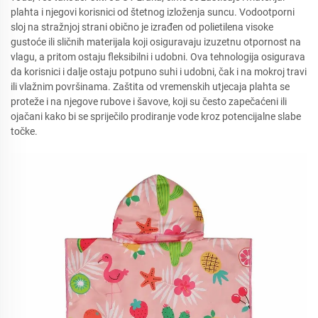
plahta i njegovi korisnici od štetnog izloženja suncu. Vodootporni
sloj na stražnjoj strani obično je izrađen od polietilena visoke
gustoće ili sličnih materijala koji osiguravaju izuzetnu otpornost na
vlagu, a pritom ostaju fleksibilni i udobni. Ova tehnologija osigurava
da korisnici i dalje ostaju potpuno suhi i udobni, čak i na mokroj travi
ili vlažnim površinama. Zaštita od vremenskih utjecaja plahta se
proteže i na njegove rubove i šavove, koji su često zapečaćeni ili
ojačani kako bi se spriječilo prodiranje vode kroz potencijalne slabe
točke.