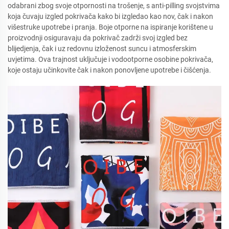
odabrani zbog svoje otpornosti na trošenje, s anti-pilling svojstvima
koja čuvaju izgled pokrivača kako bi izgledao kao nov, čak i nakon
višestruke upotrebe i pranja. Boje otporne na ispiranje korištene u
proizvodnji osiguravaju da pokrivač zadrži svoj izgled bez
blijedjenja, čak i uz redovnu izloženost suncu i atmosferskim
uvjetima. Ova trajnost uključuje i vodootporne osobine pokrivača,
koje ostaju učinkovite čak i nakon ponovljene upotrebe i čišćenja.