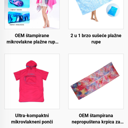
OEM štampirane
2 u 1 brzo sušeće plažne
mikrovlakne plažne rupe
rupe
bez peska
Ultra-kompaktni
OEM štampirana
mikrovlakneni ponči
nepropuštena krpica za