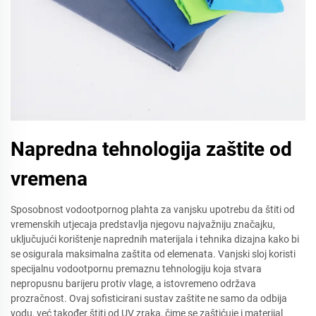
Napredna tehnologija zaštite od
vremena
Sposobnost vodootpornog plahta za vanjsku upotrebu da štiti od
vremenskih utjecaja predstavlja njegovu najvažniju značajku,
uključujući korištenje naprednih materijala i tehnika dizajna kako bi
se osigurala maksimalna zaštita od elemenata. Vanjski sloj koristi
specijalnu vodootpornu premaznu tehnologiju koja stvara
nepropusnu barijeru protiv vlage, a istovremeno održava
prozračnost. Ovaj sofisticirani sustav zaštite ne samo da odbija
vodu, već također štiti od UV zraka, čime se zaštićuje i materijal