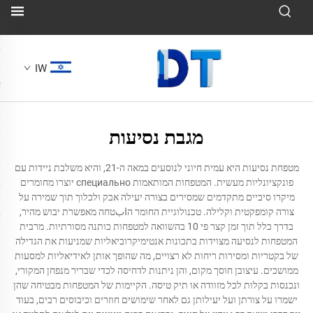
IW
מגבת נסיעות
מטפחת נסיעות היא עמית חיוני לנוסעים במאה ה-21, והיא משלבת ניידות עם
פונקציונליות מעשית. המטפחות המותאמות специально יוצרו מחומרים
מיקרו סיביים מתקדמים שמסירים בצורה יעילה אבק ולכלוך תוך שמירה על
צורה קומפקטית וקלילה. טכנולוגיית החומר הابטחה מאפשרת יבוש מהיר,
בדרך כלל תוך זמן קצר פי 10 בהשוואה למטפחות כותנה מסורתיות. מרבית
המטפחות לנסיעה מצוידות בתכונות אנטימיקרוביאליות שמניעות את הגדילה
של בקטריות ומסירות ריחות לא רצויים, מה שהופך אותן לאידיאליות למסעות
ממושכים. עיצובן חוסך מקום, והן ניתנות לדחיסה לכדי שבריר מנפחן המקורי,
ונכנסות בקלות לכל מזוודה או תיק טיסה. הקיימות של המטפחות מבטיחה שהן
ישמרו על צורתן ועל יעילותן גם לאחר שימושים חוזרים וכיבוסים רבים, בעוד