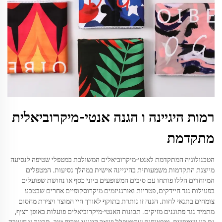
רמות היגיינה ו הגנה אנטי-מיקרוביאלית
מתקדמת
הטכנולוגיה המתקדמת לאנטי-מיקרוביאלים המשולבת במטפלי שטיפה לנסיעה
מייצגת התקדמות משמעותית בהיגיינה אישית במהלך נסיעות. המטפלים
המיוחדים הללו פותחו עם סיבים המשופעים ביוני כסף או נחושת שפועלים
בפעילות נגד חיידקים, פטריות ואורגניזמים מיקרוסקופיים אחרים שבטבע
צומחים בתנאי לחות. הגנה זו נותרת בתוקף לאורך חיי המוצר ויצירת מחסום
מתמיד נגד פתוגנים מזיקים. תכונות האנטי-מיקרוביאלים פועלות באופן רציף,