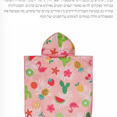
גם בין שימושים, ומבטיחים שהמטפלל ישאר היגייני ומריח טוב. תכונה זו חשובה
במיוחד באקלים לח או כאשר תנאים יבשים נאותים אינם זמינים. הטכנולוגיה
עוזרת גם במניעת העברת חיידקים בין אזורים שונים של שימוש, מה שעושה את
המטפללים הללו בטוחים לשימוש על הפנים ועל הגוף.