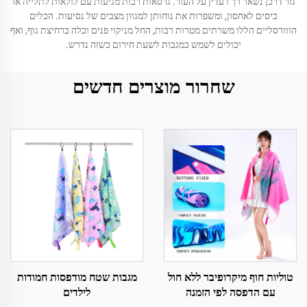
גזר דרכן נשאר רך ו עדין על העור. גרסאות רבות מגיעות עם לולאות לתלייה או
כיסים לאחסון, ומשפרות את נוחותן למגוון מצבים של נסיעות. הכלים
הווורסליים הללו משרתים מטרות רבות, החל מניקוי פנים וכלה ברחיצת גוף, ואף
יכולים לשמש כמגבות לשעת חירום כשזה נדרש.
שחרור מוצרים חדשים
טוליות חוף מיקרופיבר ללא חול
מגבות שטח מודפסות חמודות
עם הדפסה לפי הזמנה
לילדים