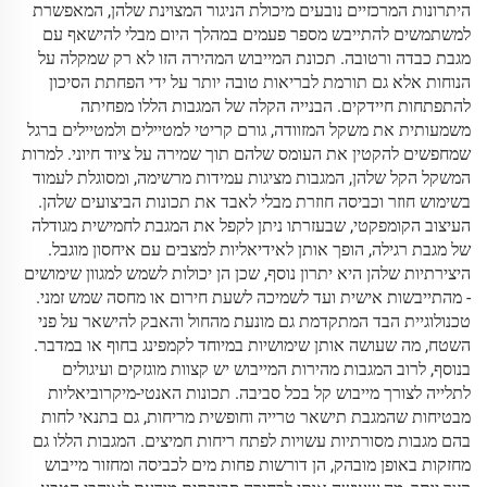
היתרונות המרכזיים נובעים מיכולת הניגור המצוינת שלהן, המאפשרת
למשתמשים להתייבש מספר פעמים במהלך היום מבלי להישאף עם
מגבת כבדה ורטובה. תכונת המייבוש המהירה הזו לא רק שמקלה על
הנוחות אלא גם תורמת לבריאות טובה יותר על ידי הפחתת הסיכון
להתפתחות חיידקים. הבנייה הקלה של המגבות הללו מפחיתה
משמעותית את משקל המזוודה, גורם קריטי למטיילים ולמטיילים ברגל
שמחפשים להקטין את העומס שלהם תוך שמירה על ציוד חיוני. למרות
המשקל הקל שלהן, המגבות מציגות עמידות מרשימה, ומסוגלת לעמוד
בשימוש חוזר וכביסה חוזרת מבלי לאבד את תכונות הביצועים שלהן.
העיצוב הקומפקטי, שבעזרתו ניתן לקפל את המגבת לחמישית מגודלה
של מגבת רגילה, הופך אותן לאידיאליות למצבים עם איחסון מוגבל.
היצירתיות שלהן היא יתרון נוסף, שכן הן יכולות לשמש למגוון שימושים
- מהתייבשות אישית ועד לשמיכה לשעת חירום או מחסה שמש זמני.
טכנולוגיית הבד המתקדמת גם מונעת מהחול והאבק להישאר על פני
השטח, מה שעושה אותן שימושיות במיוחד לקמפינג בחוף או במדבר.
בנוסף, לרוב המגבות מהירות המייבוש יש קצוות מוגזקים ועיגולים
לתלייה לצורך מייבוש קל בכל סביבה. תכונות האנטי-מיקרוביאליות
מבטיחות שהמגבת תישאר טרייה וחופשית מריחות, גם בתנאי לחות
בהם מגבות מסורתיות עשויות לפתח ריחות חמיצים. המגבות הללו גם
מחזקות באופן מובהק, הן דורשות פחות מים לכביסה ומחזור מייבוש