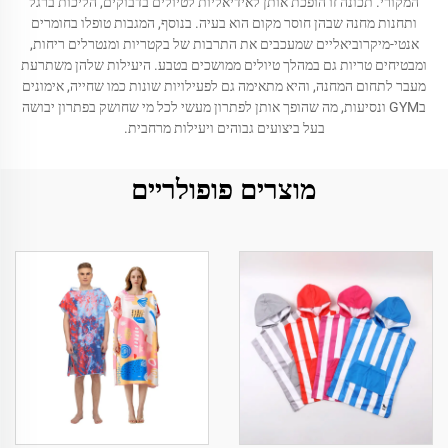
המקורי. תכונה זו הופכת אותן לאידיאליות לטיולים בדבוקים, הליכות ברגל
ותחנות מחנה שבהן חוסר מקום הוא בעיה. בנוסף, המגבות טופלו בחומרים
אנטי-מיקרוביאליים שמעכבים את התרבות של בקטריות ומנטרלים ריחות,
ומבטיחים טריות גם במהלך טיולים ממושכים בטבע. היעילות שלהן משתרעת
מעבר לתחום המחנה, והיא מתאימה גם לפעילויות שונות כמו שחייה, אימונים
בGYM ונסיעות, מה שהופך אותן לפתרון מעשי לכל מי שחושק בפתרון יבושה
בעל ביצועים גבוהים ויעילות מרחבית.
מוצרים פופולריים