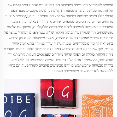
המפתח לשמיכי מיטה יבשים במהירות הוא טכנולוגיית הניהול המתקדמת של
הלחות, מה שמייצג קפיצה משמעותית קדימה בהנדסת טקסטיל. מבנה הפס
הרגלי כולל סיבים שפותחו במיוחד שמתפצלים לפסים זעירים, וсоздים מיליוני
מרווחים זעירים בין הסיבים שסופגים ופזרים את הלחות באופן יעיל. המבנה
המורכב הזה מאפשר לשמיכה לספוג מים ברמה מולקולרית, למשוך את הלחות
מהמשטחים תוך שמירה על תכונות הקלות שלה. שטח הפנים המוגדל שנוצר על
ידי סיבים זעירים מאפשר התאדות מהירה, ומקצר משמעותית את זמן הייבוש
בהשוואה לחומרים מסורתיים. טכנולוגיה זו יעילה במיוחד בתנאי מזג אוויר
שונים, תוך שמירה על תכונות הייבוש המהיר גם בסביבות לחות גבוהות. מערכת
ניהול הלחות כוללת גם דפוסי אריגה מיוחדים שсоздים תעלות לזרימת אוויר
טובה יותר, מה שממהר את תהליך הייבוש. הגישה המתקדמת הזו לשליטה
בלחות מבטיחה שהמשתמשים ייהנו מביצועים עקביים לאורך פעילותם בחוץ,
ללא קשר לתדירות שבה משתמשים בשמיכה.