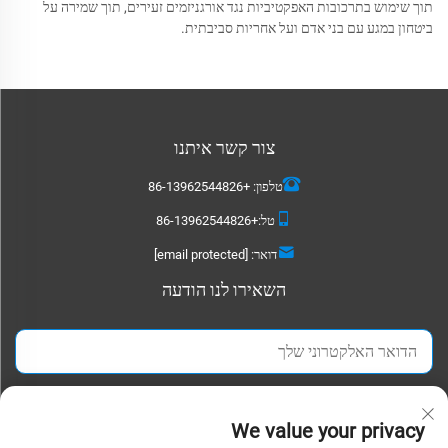
תוך שימוש בתרכובות האפקטיביות נגד אורגניזמים זעירים, תוך שמירה על
ביטחון במגע עם בני אדם ועל אחריות סביבתית.
צור קשר איתנו
טלפון:
+86-13962544826
טל:
+86-13962544826
דואר:
[email protected]
השאירו לנו הודעה
שלח עכשיו
We value your privacy