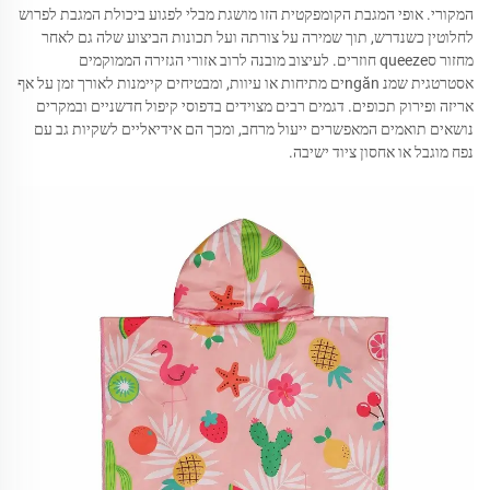
המקורי. אופי המגבת הקומפקטית הזו מושגת מבלי לפגוע ביכולת המגבת לפרוש
לחלוטין כשנדרש, תוך שמירה על צורתה ועל תכונות הביצוע שלה גם לאחר
מחזור סqueeze חוזרים. לעיצוב מובנה לרוב אזורי הגזירה הממוקמים
אסטרטגית שמנ ngănים מתיחות או עיוות, ומבטיחים קיימנות לאורך זמן על אף
אריזה ופירוק תכופים. דגמים רבים מצוידים בדפוסי קיפול חדשניים ובמקרים
נושאים תואמים המאפשרים ייעול מרחב, ומכך הם אידיאליים לשקיות גב עם
נפח מוגבל או אחסון ציוד ישיבה.