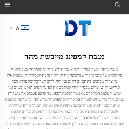
IW
מגבת קמפינג מייבשת מהר
מגבת מחנה יבשה במהירות היא עמית חיצוני חיוני שפותחה בטכנולוגיה
מתקדמת של סיבי מיקרו שמרביצה את חוויית המגבת המסורתית. מגבות אלו
מיוצרות מסיבים סינתטיים דקים במיוחד, לרוב תערובת של פוליאסטר
ופוליאמיד, שיוצרים מבנה ייחודי שמקסם את ספיגת המים תוך מינימום זמן
יבוש. העיצוב המתקדם מאפשר למגבת לספוג עד ארבע פעמים את משקלה
במים, תוך כדי שהיא שומרת על קלות וקומפקטיות מרשימה. בהשוואה למגבות
כותנה מסורתיות, מגבות יבושה מהירות אלו מציגות תבנית אריגה מיוחדת
שמערבת את שטח הפנים כדי לשפר את ספיגת הרטיבות, וכך הן יבשות
במהירות גדולה פי עשרה. המגבות נוצרו במיוחד כך שיתאימו לאריזה קלה,
ולעיתים מצורפות אליהן כיס ניילון שמצמצם את נפח המגבת לחלק קטן מגודלה