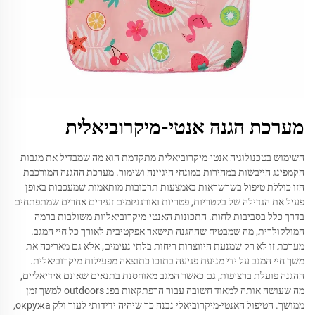
מערכת הגנה אנטי-מיקרוביאלית
השימוש בטכנולוגיה אנטי-מיקרוביאלית מתקדמת הוא מה שמבדיל את מגבות
הקמפינג הייבשות במהירות במונחי היגיינה ושימור. מערכת ההגנה המורכבת
הזו כוללת טיפול בשרשראות באמצעות תרכובות מותאמות שמעכבות באופן
פעיל את הגדילה של בקטריות, פטריות ואורגניזמים זעירים אחרים שמתפתחים
בדרך כלל בסביבות לחות. התכונות האנטי-מיקרוביאליות משולבות ברמה
המולקולרית, מה שמבטיח שההגנה תישאר אפקטיבית לאורך כל חיי המגב.
מערכת זו לא רק שמנעת היווצרות ריחות בלתי נעימים, אלא גם מאריכה את
משך חיי המגב על ידי מניעת פגיעה בתוכו כתוצאה מפעילות מיקרוביאלית.
ההגנה פועלת ברציפות, גם כאשר המגב מאוחסנת בתנאים שאינם אידיאליים,
מה שעושה אותה למאוד חשובה עבור הרפתקאות בפנ outdoors למשך זמן
ממושך. הטיפול האנטי-מיקרוביאלי נבנה כך שיהיה ידידותי לעור ולק окружа,