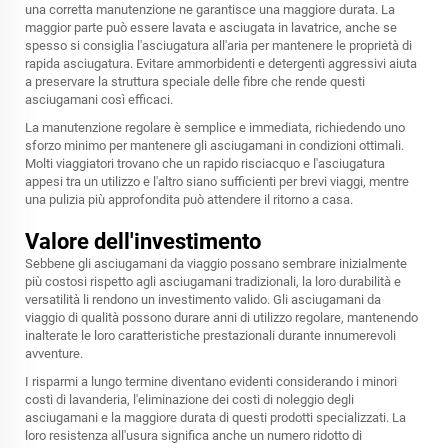
una corretta manutenzione ne garantisce una maggiore durata. La
maggior parte può essere lavata e asciugata in lavatrice, anche se
spesso si consiglia l'asciugatura all'aria per mantenere le proprietà di
rapida asciugatura. Evitare ammorbidenti e detergenti aggressivi aiuta
a preservare la struttura speciale delle fibre che rende questi
asciugamani così efficaci.
La manutenzione regolare è semplice e immediata, richiedendo uno
sforzo minimo per mantenere gli asciugamani in condizioni ottimali.
Molti viaggiatori trovano che un rapido risciacquo e l'asciugatura
appesi tra un utilizzo e l'altro siano sufficienti per brevi viaggi, mentre
una pulizia più approfondita può attendere il ritorno a casa.
Valore dell'investimento
Sebbene gli asciugamani da viaggio possano sembrare inizialmente
più costosi rispetto agli asciugamani tradizionali, la loro durabilità e
versatilità li rendono un investimento valido. Gli asciugamani da
viaggio di qualità possono durare anni di utilizzo regolare, mantenendo
inalterate le loro caratteristiche prestazionali durante innumerevoli
avventure.
I risparmi a lungo termine diventano evidenti considerando i minori
costi di lavanderia, l'eliminazione dei costi di noleggio degli
asciugamani e la maggiore durata di questi prodotti specializzati. La
loro resistenza all'usura significa anche un numero ridotto di