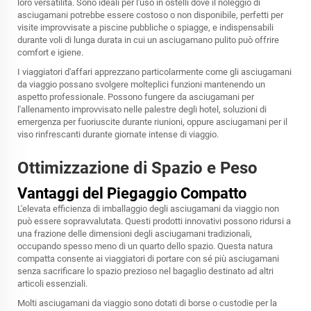
loro versatilità. Sono ideali per l'uso in ostelli dove il noleggio di
asciugamani potrebbe essere costoso o non disponibile, perfetti per
visite improvvisate a piscine pubbliche o spiagge, e indispensabili
durante voli di lunga durata in cui un asciugamano pulito può offrire
comfort e igiene.
I viaggiatori d'affari apprezzano particolarmente come gli asciugamani
da viaggio possano svolgere molteplici funzioni mantenendo un
aspetto professionale. Possono fungere da asciugamani per
l'allenamento improvvisato nelle palestre degli hotel, soluzioni di
emergenza per fuoriuscite durante riunioni, oppure asciugamani per il
viso rinfrescanti durante giornate intense di viaggio.
Ottimizzazione di Spazio e Peso
Vantaggi del Piegaggio Compatto
L'elevata efficienza di imballaggio degli asciugamani da viaggio non
può essere sopravvalutata. Questi prodotti innovativi possono ridursi a
una frazione delle dimensioni degli asciugamani tradizionali,
occupando spesso meno di un quarto dello spazio. Questa natura
compatta consente ai viaggiatori di portare con sé più asciugamani
senza sacrificare lo spazio prezioso nel bagaglio destinato ad altri
articoli essenziali.
Molti asciugamani da viaggio sono dotati di borse o custodie per la