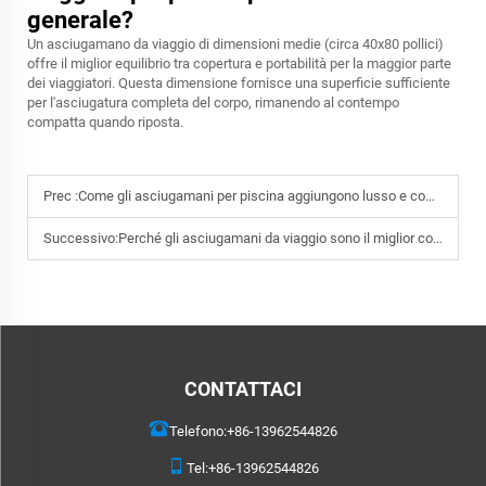
generale?
Un asciugamano da viaggio di dimensioni medie (circa 40x80 pollici)
offre il miglior equilibrio tra copertura e portabilità per la maggior parte
dei viaggiatori. Questa dimensione fornisce una superficie sufficiente
per l'asciugatura completa del corpo, rimanendo al contempo
compatta quando riposta.
Prec :
Come gli asciugamani per piscina aggiungono lusso e comfort al tempo libero
Successivo:
Perché gli asciugamani da viaggio sono il miglior compagno per le gite all'aperto?
CONTATTACI
Telefono:
+86-13962544826
Tel:
+86-13962544826