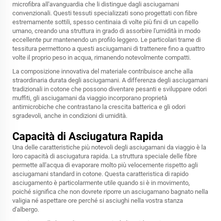
microfibra all'avanguardia che li distingue dagli asciugamani
convenzionali. Questi tessuti specializzati sono progettati con fibre
estremamente sottili, spesso centinaia di volte più fini di un capello
umano, creando una struttura in grado di assorbire l'umidità in modo
eccellente pur mantenendo un profilo leggero. Le particolari trame di
tessitura permettono a questi asciugamani di trattenere fino a quattro
volte il proprio peso in acqua, rimanendo notevolmente compatti.
La composizione innovativa del materiale contribuisce anche alla
straordinaria durata degli asciugamani. A differenza degli asciugamani
tradizionali in cotone che possono diventare pesanti e sviluppare odori
muffiti, gli asciugamani da viaggio incorporano proprietà
antimicrobiche che contrastano la crescita batterica e gli odori
sgradevoli, anche in condizioni di umidità.
Capacità di Asciugatura Rapida
Una delle caratteristiche più notevoli degli asciugamani da viaggio è la
loro capacità di asciugatura rapida. La struttura speciale delle fibre
permette all'acqua di evaporare molto più velocemente rispetto agli
asciugamani standard in cotone. Questa caratteristica di rapido
asciugamento è particolarmente utile quando si è in movimento,
poiché significa che non dovrete riporre un asciugamano bagnato nella
valigia né aspettare ore perché si asciughi nella vostra stanza
d'albergo.